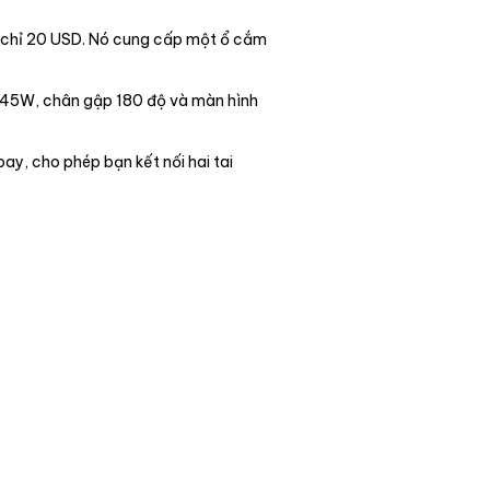
á chỉ 20 USD. Nó cung cấp một ổ cắm
i 45W, chân gập 180 độ và màn hình
ay, cho phép bạn kết nối hai tai