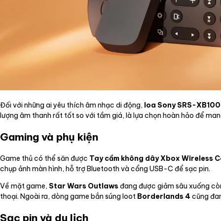
Đối với những ai yêu thích âm nhạc di động,
loa Sony SRS-XB100
lượng âm thanh rất tốt so với tầm giá, là lựa chọn hoàn hảo để mang
Gaming và phụ kiện
Game thủ có thể săn được
Tay cầm không dây Xbox Wireless C
chụp ảnh màn hình, hỗ trợ Bluetooth và cổng USB-C để sạc pin.
Về mặt game,
Star Wars Outlaws
đang được giảm sâu xuống còn 2
thoại. Ngoài ra, dòng game bắn súng loot
Borderlands 4
cũng đan
Sạc pin và du lịch