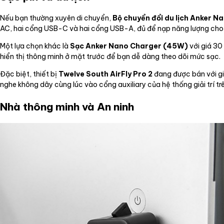
Nếu bạn thường xuyên di chuyển,
Bộ chuyển đổi du lịch Anker N
AC, hai cổng USB-C và hai cổng USB-A, đủ để nạp năng lượng cho t
Một lựa chọn khác là
Sạc Anker Nano Charger (45W)
với giá 30
hiển thị thông minh ở mặt trước để bạn dễ dàng theo dõi mức sạc.
Đặc biệt, thiết bị
Twelve South AirFly Pro 2
đang được bán với giá
nghe không dây cùng lúc vào cổng auxiliary của hệ thống giải trí t
Nhà thông minh và An ninh