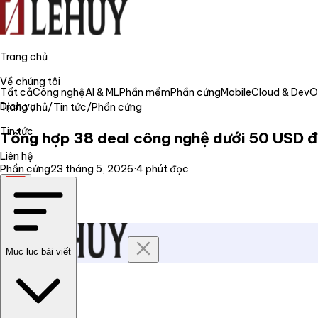
Trang chủ
Về chúng tôi
Tất cả
Công nghệ
AI & ML
Phần mềm
Phần cứng
Mobile
Cloud & Dev
Dịch vụ
Trang chủ
/
Tin tức
/
Phần cứng
Tin tức
Tổng hợp 38 deal công nghệ dưới 50 USD 
Liên hệ
Phần cứng
23 tháng 5, 2026
·
4
phút đọc
VI
Mục lục bài viết
Trang chủ
Về chúng tôi