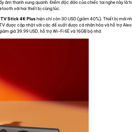
y âm thanh xung quanh. Điểm độc đáo của chiếc tai nghe này là hộ
ooth với hai thiết bị cùng lúc.
TV Stick 4K Plus
hiện chỉ còn 30 USD (giảm 40%). Thiết bị mới n
e TV được cập nhật với các đề xuất được cá nhân hóa và hỗ trợ Ale
giảm giá 39,99 USD, hỗ trợ Wi-Fi 6E và 16GB bộ nhớ.