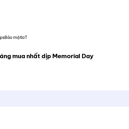
Ops
Bảo mật
IoT
đáng mua nhất dịp Memorial Day