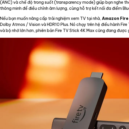
(ANC) và chế độ trong suốt (transparency mode) giúp bạn nghe thấ
thông minh để điều chỉnh âm lượng, cùng hỗ trợ kết nối đa điểm Bluet
Nếu bạn muốn nâng cấp trải nghiệm xem TV tại nhà,
Amazon Fire 
Dolby Atmos / Vision và HDR10 Plus. Nó chạy trên hệ điều hành Fir
và bộ nhớ lớn hơn, phiên bản Fire TV Stick 4K Max cũng đang được 