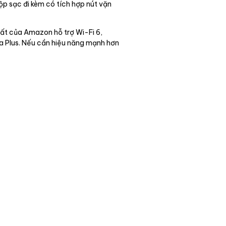
p sạc đi kèm có tích hợp nút vặn
hất của Amazon hỗ trợ Wi-Fi 6,
xa Plus. Nếu cần hiệu năng mạnh hơn