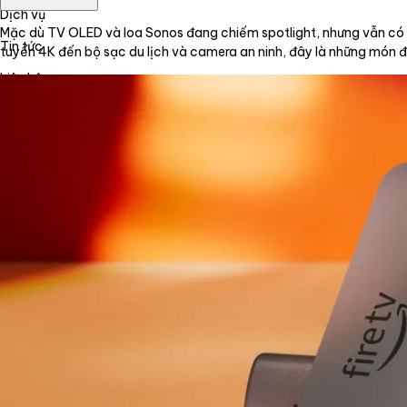
Dịch vụ
Mặc dù TV OLED và loa Sonos đang chiếm spotlight, nhưng vẫn có rất
Tin tức
tuyến 4K đến bộ sạc du lịch và camera an ninh, đây là những món đồ
Liên hệ
Tiếng Việt
English