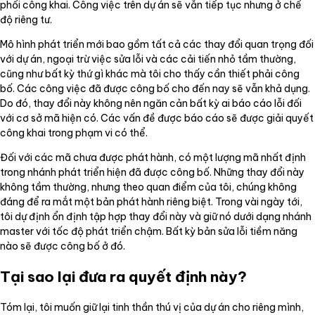
phối công khai. Công việc trên dự án sẽ vẫn tiếp tục nhưng ở chế
độ riêng tư.
Mô hình phát triển mới bao gồm tất cả các thay đổi quan trọng đối
với dự án, ngoại trừ việc sửa lỗi và các cải tiến nhỏ tầm thường,
cũng như bất kỳ thứ gì khác mà tôi cho thấy cần thiết phải công
bố. Các công việc đã được công bố cho đến nay sẽ vẫn khả dụng.
Do đó, thay đổi này không nên ngăn cản bất kỳ ai báo cáo lỗi đối
với cơ sở mã hiện có. Các vấn đề được báo cáo sẽ được giải quyết
công khai trong phạm vi có thể.
Đối với các mã chưa được phát hành, có một lượng mã nhất định
trong nhánh phát triển hiện đã được công bố. Những thay đổi này
không tầm thường, nhưng theo quan điểm của tôi, chúng không
đáng để ra mắt một bản phát hành riêng biệt. Trong vài ngày tới,
tôi dự định ổn định tập hợp thay đổi này và giữ nó dưới dạng nhánh
master với tốc độ phát triển chậm. Bất kỳ bản sửa lỗi tiềm năng
nào sẽ được công bố ở đó.
Tại sao lại đưa ra quyết định này?
Tóm lại, tôi muốn giữ lại tinh thần thú vị của dự án cho riêng mình,