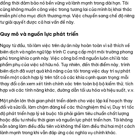
đồng thời đảm bảo nó bền vững và lành mạnh trong dài hạn. Tôi
cũng không muốn công việc trong tương lai của mình bị khai thác
miễn phí cho mục đích thương mại. Việc chuyển sang chế độ riêng
tư giải quyết được cả hai vấn đề này.
Quy mô và nguồn lực phát triển
Ngay từ đầu, tôi làm việc trên dự án này hoàn toàn vì sở thích về
biên dịch và ngôn ngữ lập trình C cung cấp một môi trường phong
phú trong khía cạnh này. Việc công bố mã nguồn luôn chỉ là tác
phẩm phụ của việc sở hữu nó. Tuy nhiên, đến thời điểm này, trình
biên dịch đã vượt quá khả năng của tôi trong việc duy trì sự phát
triển một cách hợp lý trên tất cả các khía cạnh quan trọng: mỗi
thay đổi cần xem xét tính chính xác trên toàn bộ bộ kiểm thử, tích
hợp với các tính năng khác, đường dẫn tối ưu hóa và hiệu suất, v.v.
Một phần lớn thời gian phát triển dành cho việc lập kế hoạch thay
đổi và sửa lỗi, làm chậm đáng kể các thử nghiệm thú vị. Duy trì tốc
độ phát triển hợp lý sẽ buộc tôi phải giảm tiêu chuẩn chất lượng
hoặc đầu tư nhiều thời gian và nguồn lực phát triển hơn. Tôi không
sẵn sàng làm điều đầu tiên và không thể làm điều thứ hai một cách
lành mạnh trong khi vẫn đáp ứng các nghĩa vụ chính khác.