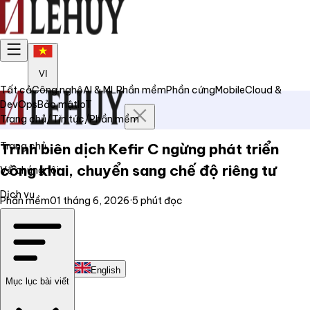
VI
Tất cả
Công nghệ
AI & ML
Phần mềm
Phần cứng
Mobile
Cloud &
DevOps
Bảo mật
IoT
Trang chủ
/
Tin tức
/
Phần mềm
Trang chủ
Trình biên dịch Kefir C ngừng phát triển
công khai, chuyển sang chế độ riêng tư
Về chúng tôi
Dịch vụ
Phần mềm
01 tháng 6, 2026
·
5
phút đọc
Tin tức
Liên hệ
Tiếng Việt
English
Mục lục bài viết