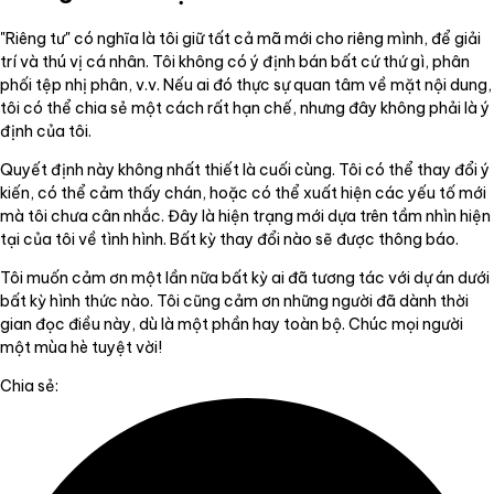
"Riêng tư" có nghĩa là tôi giữ tất cả mã mới cho riêng mình, để giải
trí và thú vị cá nhân. Tôi không có ý định bán bất cứ thứ gì, phân
phối tệp nhị phân, v.v. Nếu ai đó thực sự quan tâm về mặt nội dung,
tôi có thể chia sẻ một cách rất hạn chế, nhưng đây không phải là ý
định của tôi.
Quyết định này không nhất thiết là cuối cùng. Tôi có thể thay đổi ý
kiến, có thể cảm thấy chán, hoặc có thể xuất hiện các yếu tố mới
mà tôi chưa cân nhắc. Đây là hiện trạng mới dựa trên tầm nhìn hiện
tại của tôi về tình hình. Bất kỳ thay đổi nào sẽ được thông báo.
Tôi muốn cảm ơn một lần nữa bất kỳ ai đã tương tác với dự án dưới
bất kỳ hình thức nào. Tôi cũng cảm ơn những người đã dành thời
gian đọc điều này, dù là một phần hay toàn bộ. Chúc mọi người
một mùa hè tuyệt vời!
Chia sẻ: