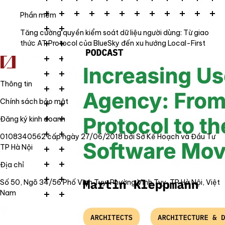
Phần mềm
Tăng cường quyền kiểm soát dữ liệu người dùng: Từ giao
thức AT Protocol của BlueSky đến xu hướng Local-First
Thông tin
Chính sách bảo mật
Đăng ký kinh doanh
0108340562 cấp ngày 27/06/2018 bởi Sở Kế Hoạch và Đầu Tư
TP Hà Nội
Địa chỉ
Số 50, Ngõ 34/56 Phố Vĩnh Tuy, Phường Vĩnh Tuy, TP Hà Nội, Việt
Nam