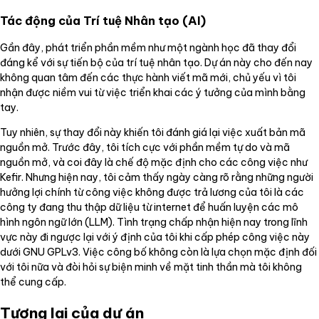
Tác động của Trí tuệ Nhân tạo (AI)
Gần đây, phát triển phần mềm như một ngành học đã thay đổi
đáng kể với sự tiến bộ của trí tuệ nhân tạo. Dự án này cho đến nay
không quan tâm đến các thực hành viết mã mới, chủ yếu vì tôi
nhận được niềm vui từ việc triển khai các ý tưởng của mình bằng
tay.
Tuy nhiên, sự thay đổi này khiến tôi đánh giá lại việc xuất bản mã
nguồn mở. Trước đây, tôi tích cực với phần mềm tự do và mã
nguồn mở, và coi đây là chế độ mặc định cho các công việc như
Kefir. Nhưng hiện nay, tôi cảm thấy ngày càng rõ rằng những người
hưởng lợi chính từ công việc không được trả lương của tôi là các
công ty đang thu thập dữ liệu từ internet để huấn luyện các mô
hình ngôn ngữ lớn (LLM). Tình trạng chấp nhận hiện nay trong lĩnh
vực này đi ngược lại với ý định của tôi khi cấp phép công việc này
dưới GNU GPLv3. Việc công bố không còn là lựa chọn mặc định đối
với tôi nữa và đòi hỏi sự biện minh về mặt tinh thần mà tôi không
thể cung cấp.
Tương lai của dự án