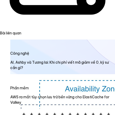
Bài liên quan
Công nghệ
AI, Ashby và Tương lai: Khi chi phí viết mã giảm về 0, kỹ sư
cần gì?
Phần mềm
AWS ra mắt tùy chọn lưu trữ bền vững cho ElastiCache for
Valkey