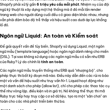
Shopify phải xử lý gần
6 triệu yêu cầu mỗi phút
. Nhiệm vụ của đội
ngũ kỹ thuật là xây dựng một hệ thống mà ở đó mỗi lần render
trang web cho người dùng cuối đều có giao diện khác nhau, nhưng
vẫn phải đảm bảo độ trễ thấp và hiệu suất cao dưới áp lực khổng
lồ đó.
Ngôn ngữ Liquid: An toàn và Kiểm soát
Để giải quyết vấn đề tùy biến, Shopify sử dụng Liquid, một ngôn
ngữ mẫu (template language) hoặc ngôn ngữ dành riêng cho miền
(DSL). Tại sao không sử dụng các ngôn ngữ mẫu có sẵn như ERB
của Ruby? Lý do chính là
tính an toàn
.
Các ngôn ngữ mẫu truyền thống như ERB quá "nhượng bộ", cho
phép thực thi bất kỳ đoạn mã nào. Điều này dẫn đến các rủi ro bảo
mật và vấn đề hiệu suất như truy vấn N+1. Liquid hoạt động như
một danh sách cho phép (allow list), chỉ cho phép các thao tác cụ
thể như vòng lặp, điều kiện và in giá trị. Nó không thể thực thi mã
Ruby trực tiếp hay truy cập cơ sở dữ liệu, tạo ra một "sân chơi" an
toàn cho các nhà phát triển bên thứ ba.