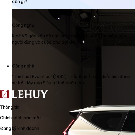
cần gì?
Công nghệ
Kia EV9 gặp vấn đề nghiêm trọng về pin: Trải nghiệm của
người dùng và cuộc chờ đợi kéo dài
Công nghệ
"The Last Evolution" (1932): Tiểu thuyết kinh điển tiên đoán
sự trỗi dậy của Siêu trí tuệ Nhân tạo
Thông tin
Chính sách bảo mật
Đăng ký kinh doanh