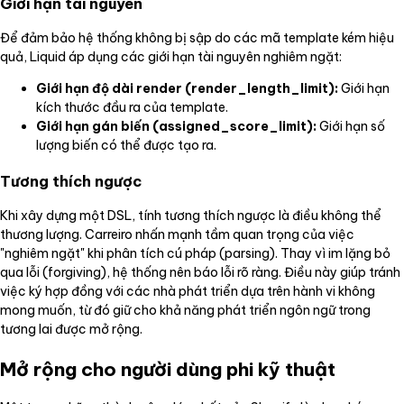
Giới hạn tài nguyên
Để đảm bảo hệ thống không bị sập do các mã template kém hiệu
quả, Liquid áp dụng các giới hạn tài nguyên nghiêm ngặt:
Giới hạn độ dài render (render_length_limit):
Giới hạn
kích thước đầu ra của template.
Giới hạn gán biến (assigned_score_limit):
Giới hạn số
lượng biến có thể được tạo ra.
Tương thích ngược
Khi xây dựng một DSL, tính tương thích ngược là điều không thể
thương lượng. Carreiro nhấn mạnh tầm quan trọng của việc
"nghiêm ngặt" khi phân tích cú pháp (parsing). Thay vì im lặng bỏ
qua lỗi (forgiving), hệ thống nên báo lỗi rõ ràng. Điều này giúp tránh
việc ký hợp đồng với các nhà phát triển dựa trên hành vi không
mong muốn, từ đó giữ cho khả năng phát triển ngôn ngữ trong
tương lai được mở rộng.
Mở rộng cho người dùng phi kỹ thuật