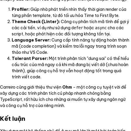
Profiler:
Giúp nhà phát triển nhìn thấy thời gian render của
từng phần template, từ đó tối ưu hóa Time to First Byte.
Theme Check (Linter):
Công cụ phân tích mã tĩnh để gợi ý
các cải tiến, ví dụ như sử dụng
hoặc
cho các
defer
async
script, hoặc phát hiện các đối tượng không tồn tại.
Language Server:
Cung cấp tính năng tự động hoàn thành
mã (code completion) và kiểm tra lỗi ngay trong trình soạn
thảo như VS Code.
Tolerant Parser:
Một trình phân tích "dung sai" có thể hiểu
cấu trúc của mã ngay cả khi mã đang bị viết dở (chưa hoàn
thành), giúp công cụ hỗ trợ vẫn hoạt động tốt trong quá
trình viết code.
Carreiro cũng giới thiệu thư viện
Ohm
– một công cụ tuyệt vời để
xây dựng các trình phân tích cú pháp nhanh chóng bằng
TypeScript, rất hữu ích cho những ai muốn tự xây dựng ngôn ngữ
và công cụ hỗ trợ của riêng mình.
Kết luận