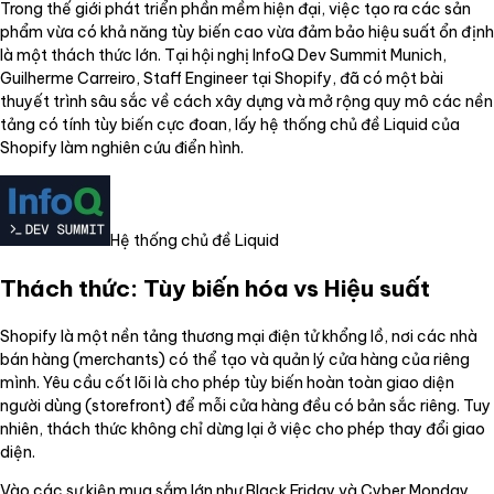
Trong thế giới phát triển phần mềm hiện đại, việc tạo ra các sản
phẩm vừa có khả năng tùy biến cao vừa đảm bảo hiệu suất ổn định
là một thách thức lớn. Tại hội nghị InfoQ Dev Summit Munich,
Guilherme Carreiro, Staff Engineer tại Shopify, đã có một bài
thuyết trình sâu sắc về cách xây dựng và mở rộng quy mô các nền
tảng có tính tùy biến cực đoan, lấy hệ thống chủ đề Liquid của
Shopify làm nghiên cứu điển hình.
Hệ thống chủ đề Liquid
Thách thức: Tùy biến hóa vs Hiệu suất
Shopify là một nền tảng thương mại điện tử khổng lồ, nơi các nhà
bán hàng (merchants) có thể tạo và quản lý cửa hàng của riêng
mình. Yêu cầu cốt lõi là cho phép tùy biến hoàn toàn giao diện
người dùng (storefront) để mỗi cửa hàng đều có bản sắc riêng. Tuy
nhiên, thách thức không chỉ dừng lại ở việc cho phép thay đổi giao
diện.
Vào các sự kiện mua sắm lớn như Black Friday và Cyber Monday,