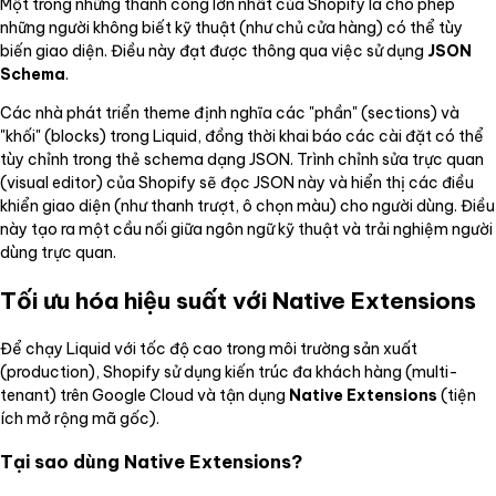
Một trong những thành công lớn nhất của Shopify là cho phép
những người không biết kỹ thuật (như chủ cửa hàng) có thể tùy
biến giao diện. Điều này đạt được thông qua việc sử dụng
JSON
Schema
.
Các nhà phát triển theme định nghĩa các "phần" (sections) và
"khối" (blocks) trong Liquid, đồng thời khai báo các cài đặt có thể
tùy chỉnh trong thẻ schema dạng JSON. Trình chỉnh sửa trực quan
(visual editor) của Shopify sẽ đọc JSON này và hiển thị các điều
khiển giao diện (như thanh trượt, ô chọn màu) cho người dùng. Điều
này tạo ra một cầu nối giữa ngôn ngữ kỹ thuật và trải nghiệm người
dùng trực quan.
Tối ưu hóa hiệu suất với Native Extensions
Để chạy Liquid với tốc độ cao trong môi trường sản xuất
(production), Shopify sử dụng kiến trúc đa khách hàng (multi-
tenant) trên Google Cloud và tận dụng
Native Extensions
(tiện
ích mở rộng mã gốc).
Tại sao dùng Native Extensions?