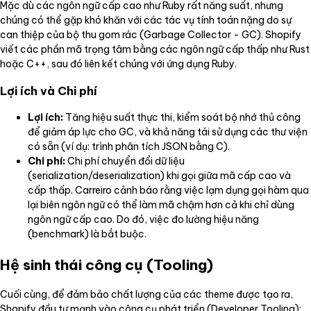
Mặc dù các ngôn ngữ cấp cao như Ruby rất năng suất, nhưng
chúng có thể gặp khó khăn với các tác vụ tính toán nặng do sự
can thiệp của bộ thu gom rác (Garbage Collector - GC). Shopify
viết các phần mã trọng tâm bằng các ngôn ngữ cấp thấp như Rust
hoặc C++, sau đó liên kết chúng với ứng dụng Ruby.
Lợi ích và Chi phí
Lợi ích:
Tăng hiệu suất thực thi, kiểm soát bộ nhớ thủ công
để giảm áp lực cho GC, và khả năng tái sử dụng các thư viện
có sẵn (ví dụ: trình phân tích JSON bằng C).
Chi phí:
Chi phí chuyển đổi dữ liệu
(serialization/deserialization) khi gọi giữa mã cấp cao và
cấp thấp. Carreiro cảnh báo rằng việc lạm dụng gọi hàm qua
lại biên ngôn ngữ có thể làm mã chậm hơn cả khi chỉ dùng
ngôn ngữ cấp cao. Do đó, việc đo lường hiệu năng
(benchmark) là bắt buộc.
Hệ sinh thái công cụ (Tooling)
Cuối cùng, để đảm bảo chất lượng của các theme được tạo ra,
Shopify đầu tư mạnh vào công cụ phát triển (Developer Tooling):