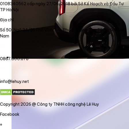
0108340562 cấp ngày 27/06/2018 bởi Sở Kế Hoạch và Đầu Tư
TP Hà Nội
Địa chỉ
Số 50, Ngõ 34/56 Phố Vĩnh Tuy, Phường Vĩnh Tuy, TP Hà Nội, Việt
Nam
0867.800.878
info@lehuy.net
Copyright 2026 @ Công ty TNHH công nghệ Lê Huy
Facebook