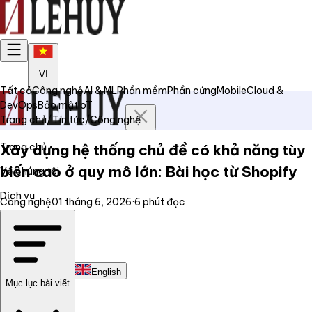
VI
Tất cả
Công nghệ
AI & ML
Phần mềm
Phần cứng
Mobile
Cloud &
DevOps
Bảo mật
IoT
Trang chủ
/
Tin tức
/
Công nghệ
Trang chủ
Xây dựng hệ thống chủ đề có khả năng tùy
biến cao ở quy mô lớn: Bài học từ Shopify
Về chúng tôi
Dịch vụ
Công nghệ
01 tháng 6, 2026
·
6
phút đọc
Tin tức
Liên hệ
Tiếng Việt
English
Mục lục bài viết