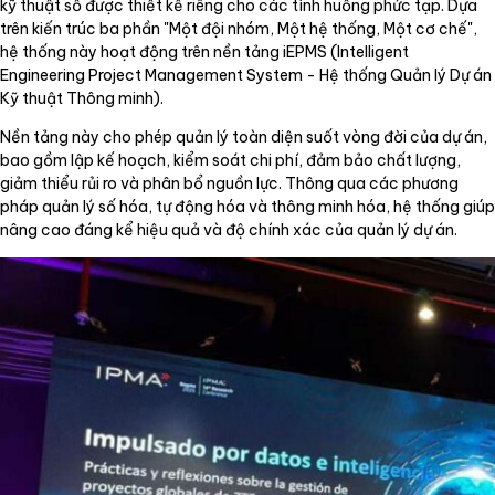
kỹ thuật số được thiết kế riêng cho các tình huống phức tạp. Dựa
trên kiến trúc ba phần "Một đội nhóm, Một hệ thống, Một cơ chế",
hệ thống này hoạt động trên nền tảng iEPMS (Intelligent
Engineering Project Management System - Hệ thống Quản lý Dự án
Kỹ thuật Thông minh).
Nền tảng này cho phép quản lý toàn diện suốt vòng đời của dự án,
bao gồm lập kế hoạch, kiểm soát chi phí, đảm bảo chất lượng,
giảm thiểu rủi ro và phân bổ nguồn lực. Thông qua các phương
pháp quản lý số hóa, tự động hóa và thông minh hóa, hệ thống giúp
nâng cao đáng kể hiệu quả và độ chính xác của quản lý dự án.