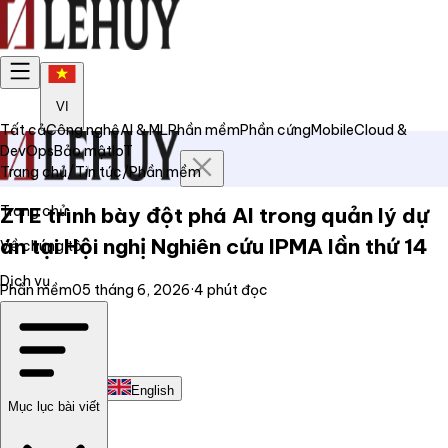
VI
Tất cả
Công nghệ
AI & ML
Phần mềm
Phần cứng
Mobile
Cloud &
DevOps
Bảo mật
IoT
Trang chủ
/
Tin tức
/
Phần mềm
Trang chủ
ZTE trình bày đột phá AI trong quản lý dự
án tại Hội nghị Nghiên cứu IPMA lần thứ 14
Về chúng tôi
Dịch vụ
Phần mềm
05 tháng 6, 2026
·
4
phút đọc
Tin tức
Liên hệ
Tiếng Việt
English
Mục lục bài viết