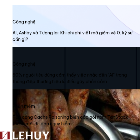
Công nghệ
AI, Ashby và Tương lai: Khi chi phí viết mã giảm về 0, kỹ sư
cần gì?
Công nghệ
60% người tiêu dùng cảm thấy việc nhắc đến "AI" trong
thông điệp thương hiệu là điều gây phản cảm
Phần mềm
Tấn công Cache Poisoning biến các gói npm TanStack
thành mối đe dọa nguy hiểm