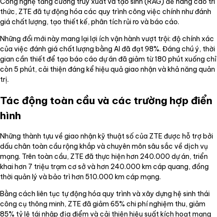
Công nghệ tăng cường truy xuất và tạo sinh (RAG) để nâng cao tri
thức, ZTE đã tự động hóa các quy trình công việc chính như đánh
giá chất lượng, tạo thiết kế, phân tích rủi ro và báo cáo.
Những đổi mới này mang lại lợi ích vận hành vượt trội: độ chính xác
của việc đánh giá chất lượng bằng AI đã đạt 98%. Đáng chú ý, thời
gian cần thiết để tạo báo cáo dự án đã giảm từ 180 phút xuống chỉ
còn 5 phút, cải thiện đáng kể hiệu quả giao nhận và khả năng quản
trị.
Tác động toàn cầu và các trường hợp điển
hình
Những thành tựu về giao nhận kỹ thuật số của ZTE được hỗ trợ bởi
dấu chân toàn cầu rộng khắp và chuyên môn sâu sắc về dịch vụ
mạng. Trên toàn cầu, ZTE đã thực hiện hơn 240.000 dự án, triển
khai hơn 7 triệu trạm cơ sở và hơn 240.000 km cáp quang, đồng
thời quản lý và bảo trì hơn 510.000 km cáp mạng.
Bằng cách liên tục tự động hóa quy trình và xây dựng hệ sinh thái
công cụ thông minh, ZTE đã giảm 65% chi phí nghiệm thu, giảm
85% tỷ lệ tái nhập địa điểm và cải thiện hiệu suất kích hoạt mạng