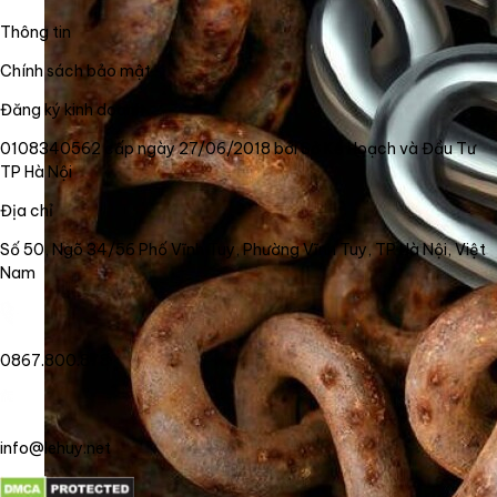
Thông tin
Chính sách bảo mật
Đăng ký kinh doanh
0108340562 cấp ngày 27/06/2018 bởi Sở Kế Hoạch và Đầu Tư
TP Hà Nội
Địa chỉ
Số 50, Ngõ 34/56 Phố Vĩnh Tuy, Phường Vĩnh Tuy, TP Hà Nội, Việt
Nam
0867.800.878
info@lehuy.net