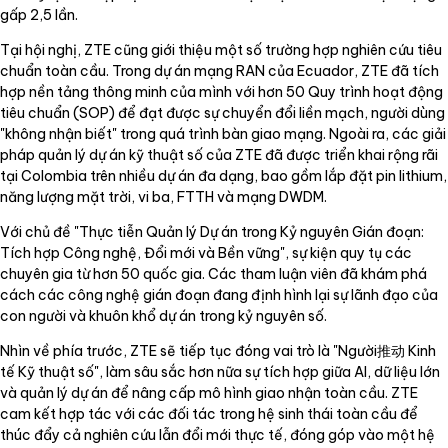
gấp 2,5 lần.
Tại hội nghị, ZTE cũng giới thiệu một số trường hợp nghiên cứu tiêu
chuẩn toàn cầu. Trong dự án mạng RAN của Ecuador, ZTE đã tích
hợp nền tảng thông minh của mình với hơn 50 Quy trình hoạt động
tiêu chuẩn (SOP) để đạt được sự chuyển đổi liền mạch, người dùng
"không nhận biết" trong quá trình bàn giao mạng. Ngoài ra, các giải
pháp quản lý dự án kỹ thuật số của ZTE đã được triển khai rộng rãi
tại Colombia trên nhiều dự án đa dạng, bao gồm lắp đặt pin lithium,
năng lượng mặt trời, vi ba, FTTH và mạng DWDM.
Với chủ đề "Thực tiễn Quản lý Dự án trong Kỷ nguyên Gián đoạn:
Tích hợp Công nghệ, Đổi mới và Bền vững", sự kiện quy tụ các
chuyên gia từ hơn 50 quốc gia. Các tham luận viên đã khám phá
cách các công nghệ gián đoạn đang định hình lại sự lãnh đạo của
con người và khuôn khổ dự án trong kỷ nguyên số.
Nhìn về phía trước, ZTE sẽ tiếp tục đóng vai trò là "Người推动 Kinh
tế Kỹ thuật số", làm sâu sắc hơn nữa sự tích hợp giữa AI, dữ liệu lớn
và quản lý dự án để nâng cấp mô hình giao nhận toàn cầu. ZTE
cam kết hợp tác với các đối tác trong hệ sinh thái toàn cầu để
thúc đẩy cả nghiên cứu lẫn đổi mới thực tế, đóng góp vào một hệ