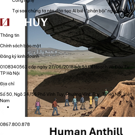
Công nghệ
Tại sao chúng ta nên đào tạo AI biết "phản bội" người dùng?
Thông tin
Chính sách bảo mật
Đăng ký kinh doanh
0108340562 cấp ngày 27/06/2018 bởi Sở Kế Hoạch và Đầu Tư
TP Hà Nội
Địa chỉ
Số 50, Ngõ 34/56 Phố Vĩnh Tuy, Phường Vĩnh Tuy, TP Hà Nội, Việt
Nam
0867.800.878