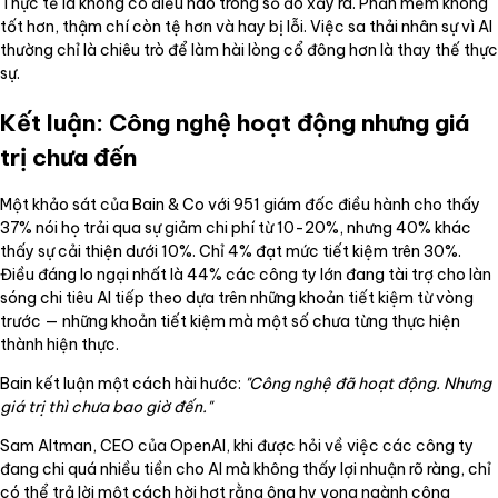
Thực tế là không có điều nào trong số đó xảy ra. Phần mềm không
tốt hơn, thậm chí còn tệ hơn và hay bị lỗi. Việc sa thải nhân sự vì AI
thường chỉ là chiêu trò để làm hài lòng cổ đông hơn là thay thế thực
sự.
Kết luận: Công nghệ hoạt động nhưng giá
trị chưa đến
Một khảo sát của Bain & Co với 951 giám đốc điều hành cho thấy
37% nói họ trải qua sự giảm chi phí từ 10-20%, nhưng 40% khác
thấy sự cải thiện dưới 10%. Chỉ 4% đạt mức tiết kiệm trên 30%.
Điều đáng lo ngại nhất là 44% các công ty lớn đang tài trợ cho làn
sóng chi tiêu AI tiếp theo dựa trên những khoản tiết kiệm từ vòng
trước — những khoản tiết kiệm mà một số chưa từng thực hiện
thành hiện thực.
Bain kết luận một cách hài hước:
"Công nghệ đã hoạt động. Nhưng
giá trị thì chưa bao giờ đến."
Sam Altman, CEO của OpenAI, khi được hỏi về việc các công ty
đang chi quá nhiều tiền cho AI mà không thấy lợi nhuận rõ ràng, chỉ
có thể trả lời một cách hời hợt rằng ông hy vọng ngành công