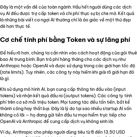
Đây là một vấn đề của toàn ngành. Hầu hết người dùng các dịch
vụ AI đều được trợ cấp token và chi phí thực sự bị che mờ. Kết quả
là những bài viết ca ngợi AI thường chỉ là ảo giác về một thứ đẹp
đẽ hơn thực tế.
Cơ chế tính phí bằng Token và sự lãng phí
Để hiểu rõ hơn, chúng ta cần nhìn vào cách hoạt động của gói thuê
bao AI trung bình. Bạn trả phí hàng tháng cho các dịch vụ như
Anthropic hoặc OpenAI và được sử dụng trong các giới hạn tốc độ
(rate limits). Tuy nhiên, các công ty này hiếm khi giải rõ giới hạn đó
là gì.
Khi sử dụng mô hình AI, bạn cung cấp thông tin đầu vào (input
tokens) và nhận kết quả đầu ra (output tokens). Các công ty tính
phí trên cơ sở mỗi triệu token. Mọi tương tác đều tốn tiền, bất kể
thành công hay thất bại. Đây là lý do tại sao nhiều startup AI vốn
không có lãi — họ đang gửi tiền đầu tư mạo hiểm trực tiếp cho
OpenAI và Anthropic để cung cấp dịch vụ không sinh lời.
Ví dụ, Anthropic cho phép người dùng tiêu từ 8 đến 13,50 USD