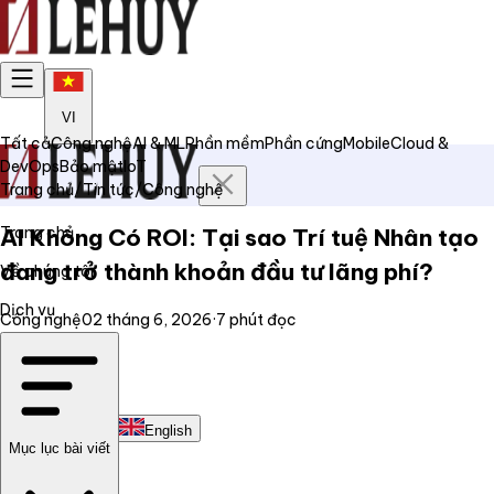
VI
Tất cả
Công nghệ
AI & ML
Phần mềm
Phần cứng
Mobile
Cloud &
DevOps
Bảo mật
IoT
Trang chủ
/
Tin tức
/
Công nghệ
Trang chủ
AI Không Có ROI: Tại sao Trí tuệ Nhân tạo
đang trở thành khoản đầu tư lãng phí?
Về chúng tôi
Dịch vụ
Công nghệ
02 tháng 6, 2026
·
7
phút đọc
Tin tức
Liên hệ
Tiếng Việt
English
Mục lục bài viết