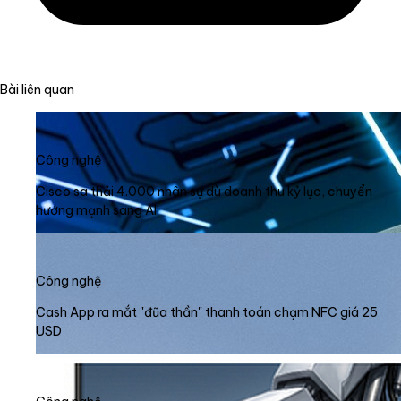
Bài liên quan
Công nghệ
Cisco sa thải 4.000 nhân sự dù doanh thu kỷ lục, chuyển
hướng mạnh sang AI
Công nghệ
Cash App ra mắt "đũa thần" thanh toán chạm NFC giá 25
USD