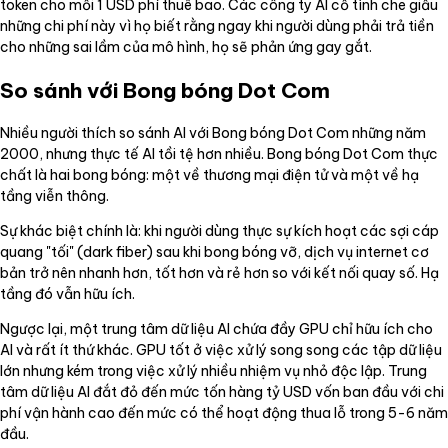
token cho mỗi 1 USD phí thuê bao. Các công ty AI cố tình che giấu
những chi phí này vì họ biết rằng ngay khi người dùng phải trả tiền
cho những sai lầm của mô hình, họ sẽ phản ứng gay gắt.
So sánh với Bong bóng Dot Com
Nhiều người thích so sánh AI với Bong bóng Dot Com những năm
2000, nhưng thực tế AI tồi tệ hơn nhiều. Bong bóng Dot Com thực
chất là hai bong bóng: một về thương mại điện tử và một về hạ
tầng viễn thông.
Sự khác biệt chính là: khi người dùng thực sự kích hoạt các sợi cáp
quang "tối" (dark fiber) sau khi bong bóng vỡ, dịch vụ internet cơ
bản trở nên nhanh hơn, tốt hơn và rẻ hơn so với kết nối quay số. Hạ
tầng đó vẫn hữu ích.
Ngược lại, một trung tâm dữ liệu AI chứa đầy GPU chỉ hữu ích cho
AI và rất ít thứ khác. GPU tốt ở việc xử lý song song các tập dữ liệu
lớn nhưng kém trong việc xử lý nhiều nhiệm vụ nhỏ độc lập. Trung
tâm dữ liệu AI đắt đỏ đến mức tốn hàng tỷ USD vốn ban đầu với chi
phí vận hành cao đến mức có thể hoạt động thua lỗ trong 5-6 năm
đầu.