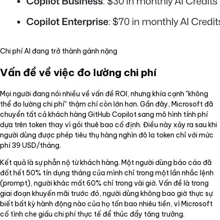
Chi phí AI đang trở thành gánh nặng
Vấn đề về việc đo lường chi phí
Mọi người đang nói nhiều về vấn đề ROI, nhưng khía cạnh "không
thể đo lường chi phí" thậm chí còn lớn hơn. Gần đây, Microsoft đã
chuyển tất cả khách hàng GitHub Copilot sang mô hình tính phí
dựa trên token thay vì gói thuê bao cố định. Điều này xảy ra sau khi
người dùng được phép tiêu thụ hàng nghìn đô la token chỉ với mức
phí 39 USD/tháng.
Kết quả là sự phẫn nộ từ khách hàng. Một người dùng báo cáo đã
đốt hết 50% tín dụng tháng của mình chỉ trong một lần nhắc lệnh
(prompt), người khác mất 60% chỉ trong vài giờ. Vấn đề là trong
giai đoạn khuyến mãi trước đó, người dùng không bao giờ thực sự
biết bất kỳ hành động nào của họ tốn bao nhiêu tiền, vì Microsoft
cố tình che giấu chi phí thực tế để thúc đẩy tăng trưởng.