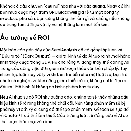
Không có câu chuyện "cứu rỗi" nào như với cáp quang. Ngay cả khi
bạn mua được một trăm GPU Blackwell giá rẻ từ một công ty
neocloud phá sản, bạn cũng không thể làm gì với chúng nếu không
có trung tâm dữ liệu vật lý và hệ thống làm mát tốn kém.
Ảo tưởng về ROI
Một báo cáo gần đây của SemiAnalysis đã cố gắng lập luận về
"Đầu ra tối" (Dark Output) — giá trị kinh tế do AI tạo ra nhưng không
nhìn thấy được trong GDP. Họ cho rằng AI đang thay thế con người
trong các công việc đơn giản như soạn thảo văn bản pháp lý. Tuy
nhiên, lập luận này vô lý vì khi bạn trả tiền cho một luật sư, bạn trả
cho kinh nghiệm và khả năng giảm thiểu rủi ro, không chỉ là "tạo ra
đầu ra". Mô hình AI không có kinh nghiệm hay tư duy.
Nếu AI thực sự có ROI như quảng cáo, chúng ta sẽ thấy những dấu
hiệu kinh tế rõ ràng không thể chối cãi. Nền tảng phần mềm sẽ bị
phá hủy vì bất kỳ ai cũng có thể tạo phần mềm. Kế toán sẽ sụp đổ
vì ChatGPT có thể làm thuế. Các trường luật sẽ đóng cửa vì AI có
thể soạn thảo mọi văn bản.