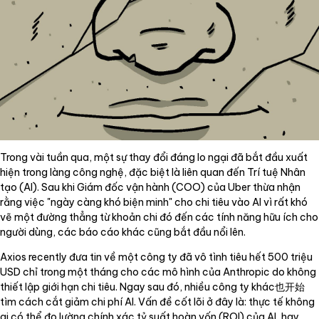
Trong vài tuần qua, một sự thay đổi đáng lo ngại đã bắt đầu xuất
hiện trong làng công nghệ, đặc biệt là liên quan đến Trí tuệ Nhân
tạo (AI). Sau khi Giám đốc vận hành (COO) của Uber thừa nhận
rằng việc "ngày càng khó biện minh" cho chi tiêu vào AI vì rất khó
vẽ một đường thẳng từ khoản chi đó đến các tính năng hữu ích cho
người dùng, các báo cáo khác cũng bắt đầu nổi lên.
Axios recently đưa tin về một công ty đã vô tình tiêu hết 500 triệu
USD chỉ trong một tháng cho các mô hình của Anthropic do không
thiết lập giới hạn chi tiêu. Ngay sau đó, nhiều công ty khác也开始
tìm cách cắt giảm chi phí AI. Vấn đề cốt lõi ở đây là: thực tế không
ai có thể đo lường chính xác tỷ suất hoàn vốn (ROI) của AI, hay