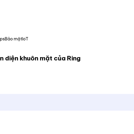
Ops
Bảo mật
IoT
ận diện khuôn mặt của Ring