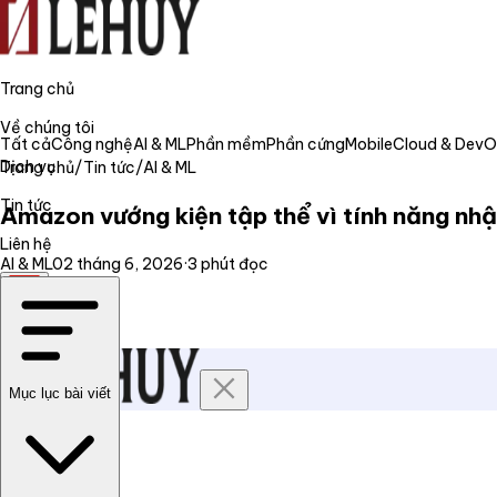
Trang chủ
Về chúng tôi
Tất cả
Công nghệ
AI & ML
Phần mềm
Phần cứng
Mobile
Cloud & Dev
Dịch vụ
Trang chủ
/
Tin tức
/
AI & ML
Tin tức
Amazon vướng kiện tập thể vì tính năng nh
Liên hệ
AI & ML
02 tháng 6, 2026
·
3
phút đọc
VI
Mục lục bài viết
Trang chủ
Về chúng tôi