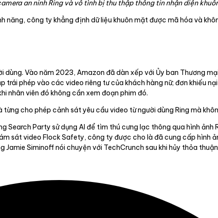
amera an ninh Ring và vô tình bị thu thập thông tin nhận diện khuô
ính năng, công ty khẳng định dữ liệu khuôn mặt được mã hóa và khô
gười dùng. Vào năm 2023, Amazon đã dàn xếp với Ủy ban Thương mại
p trái phép vào các video riêng tư của khách hàng nữ; đơn khiếu nạ
khi nhân viên đó không cần xem đoạn phim đó.
 và từng cho phép cảnh sát yêu cầu video từ người dùng Ring mà khô
ng Search Party sử dụng AI để tìm thú cưng lạc thông qua hình ảnh R
iám sát video Flock Safety, công ty được cho là đã cung cấp hình ản
ng Jamie Siminoff nói chuyện với TechCrunch sau khi hủy thỏa thuận