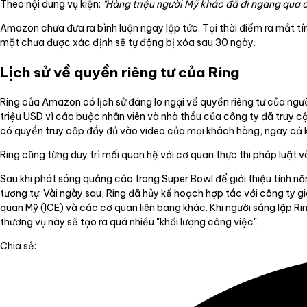
Theo nội dung vụ kiện:
"Hàng triệu người Mỹ khác đã đi ngang qua c
Amazon chưa đưa ra bình luận ngay lập tức. Tại thời điểm ra mắt t
mặt chưa được xác định sẽ tự động bị xóa sau 30 ngày.
Lịch sử về quyền riêng tư của Ring
Ring của Amazon có lịch sử đáng lo ngại về quyền riêng tư của n
triệu USD vì cáo buộc nhân viên và nhà thầu của công ty đã truy cậ
có quyền truy cập đầy đủ vào video của mọi khách hàng, ngay cả 
Ring cũng từng duy trì mối quan hệ với cơ quan thực thi pháp luật
Sau khi phát sóng quảng cáo trong Super Bowl để giới thiệu tính nă
tương tự. Vài ngày sau, Ring đã hủy kế hoạch hợp tác với công ty g
quan Mỹ (ICE) và các cơ quan liên bang khác. Khi người sáng lập Ri
thương vụ này sẽ tạo ra quá nhiều "khối lượng công việc".
Chia sẻ: