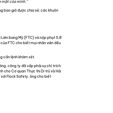
n mặt của mình."
ng bao giờ được chia sẻ; các khuôn
 Liên bang Mỹ (FTC) và nộp phạt 5,8
i của FTC cho biết mọi nhân viên đều
ng cần lệnh khám xét.
ing, công ty đã vấp phải sự chỉ trích
h cho Cơ quan Thực thi Di trú và Hải
 với Flock Safety, ông cho biết