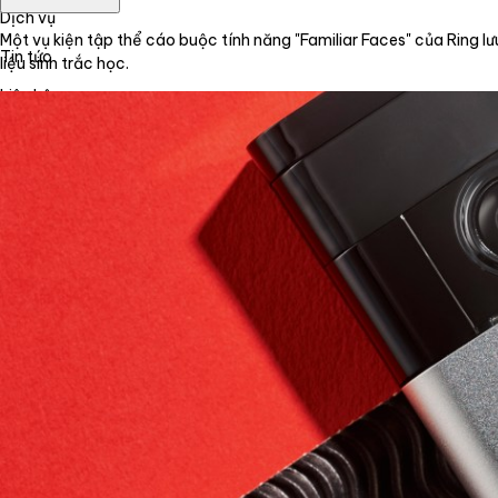
Dịch vụ
Một vụ kiện tập thể cáo buộc tính năng "Familiar Faces" của Ring lư
Tin tức
liệu sinh trắc học.
Liên hệ
Tiếng Việt
English