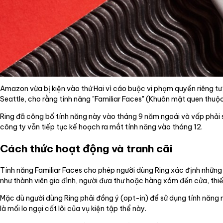
Amazon vừa bị kiện vào thứ Hai vì cáo buộc vi phạm quyền riêng tư 
Seattle, cho rằng tính năng "Familiar Faces" (Khuôn mặt quen thuộc
Ring đã công bố tính năng này vào tháng 9 năm ngoái và vấp phải s
công ty vẫn tiếp tục kế hoạch ra mắt tính năng vào tháng 12.
Cách thức hoạt động và tranh cãi
Tính năng Familiar Faces cho phép người dùng Ring xác định nhữn
như thành viên gia đình, người đưa thư hoặc hàng xóm đến cửa, thiế
Mặc dù người dùng Ring phải đồng ý (opt-in) để sử dụng tính năng
là mối lo ngại cốt lõi của vụ kiện tập thể này.