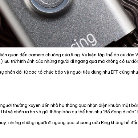
liên quan đến camera chuông cửa Ring. Vụ kiện tập thể do cư dân Vir
) lưu trữ hình ảnh của những người đi ngang qua mà không có sự đồn
ự phản đối từ các tổ chức bảo vệ người tiêu dùng như EFF cũng như 
g người thường xuyên đến nhà họ thông qua nhận diện khuôn mặt bằ
t bị sẽ nhận ra họ và gửi thông báo cụ thể hơn như "Bố đang ở cửa" 
 này, nhưng những người đi ngang qua chuông cửa Ring không hề đồn