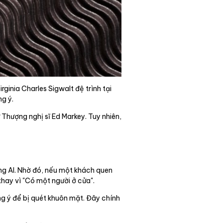
ginia Charles Sigwalt đệ trình tại
g ý.
Thượng nghị sĩ Ed Markey. Tuy nhiên,
ng AI. Nhờ đó, nếu một khách quen
thay vì "Có một người ở cửa".
g ý để bị quét khuôn mặt. Đây chính