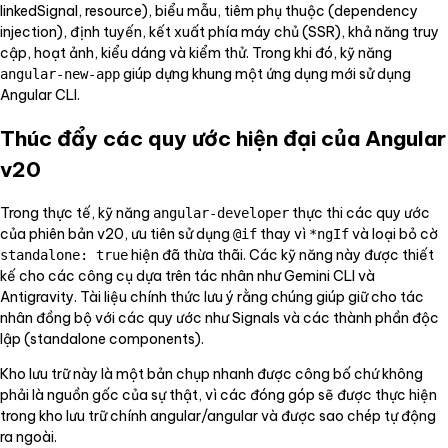
linkedSignal, resource), biểu mẫu, tiêm phụ thuộc (dependency
injection), định tuyến, kết xuất phía máy chủ (SSR), khả năng truy
cập, hoạt ảnh, kiểu dáng và kiểm thử. Trong khi đó, kỹ năng
giúp dựng khung một ứng dụng mới sử dụng
angular-new-app
Angular CLI.
Thúc đẩy các quy ước hiện đại của Angular
v20
Trong thực tế, kỹ năng
thực thi các quy ước
angular-developer
của phiên bản v20, ưu tiên sử dụng
thay vì
và loại bỏ cờ
@if
*ngIf
hiện đã thừa thãi. Các kỹ năng này được thiết
standalone: true
kế cho các công cụ dựa trên tác nhân như Gemini CLI và
Antigravity. Tài liệu chính thức lưu ý rằng chúng giúp giữ cho tác
nhân đồng bộ với các quy ước như Signals và các thành phần độc
lập (standalone components).
Kho lưu trữ này là một bản chụp nhanh được công bố chứ không
phải là nguồn gốc của sự thật, vì các đóng góp sẽ được thực hiện
trong kho lưu trữ chính angular/angular và được sao chép tự động
ra ngoài.