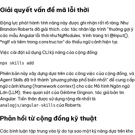
Giải quyết vấn đề mã lỗi thời
Động lực phát hành tính năng này được ghi nhận rất rõ ràng. Như
Brandon Roberts đã giải thích, các tác nhân lập trình "thường gợi ý
các mẫu Angular lỗi thời như NgModules, trình trang trí @Input(),
*ngIf và tiêm trong constructor" do thiếu ngữ cảnh hiện tại.
Việc cài đặt sử dụng CLI kỹ năng của cộng đồng:
npx skills add
Phiên bản này xây dựng dựa trên các công việc của cộng đồng, và
Agent Skills đã trở thành "phương pháp phổ biến nhất" để cung cấp
ngữ cảnh khung (framework context) cho các Mô hình Ngôn ngữ
Lớn (LLM), theo quan sát của Gérôme Grignon, tác giả bản tin
Angular. Tiền thân được sử dụng rộng rãi nhất là
của Roberts.
analogjs/angular-skills
Phản hồi từ cộng đồng kỹ thuật
Các bình luận tập trung vào lý do tại sao một kỹ năng dựa trên kho