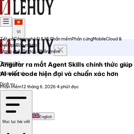
VI
Tất cả
Công nghệ
AI & ML
Phần mềm
Phần cứng
Mobile
Cloud &
DevOps
Bảo mật
IoT
Trang chủ
/
Tin tức
/
Phần mềm
Trang chủ
Angular ra mắt Agent Skills chính thức giúp
AI viết code hiện đại và chuẩn xác hơn
Về chúng tôi
Dịch vụ
Phần mềm
12 tháng 6, 2026
·
4
phút đọc
Tin tức
Liên hệ
Tiếng Việt
English
Mục lục bài viết