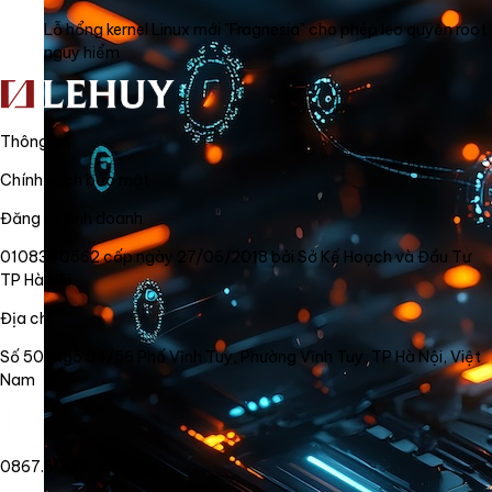
Lỗ hổng kernel Linux mới "Fragnesia" cho phép leo quyền root
nguy hiểm
Thông tin
Chính sách bảo mật
Đăng ký kinh doanh
0108340562 cấp ngày 27/06/2018 bởi Sở Kế Hoạch và Đầu Tư
TP Hà Nội
Địa chỉ
Số 50, Ngõ 34/56 Phố Vĩnh Tuy, Phường Vĩnh Tuy, TP Hà Nội, Việt
Nam
0867.800.878