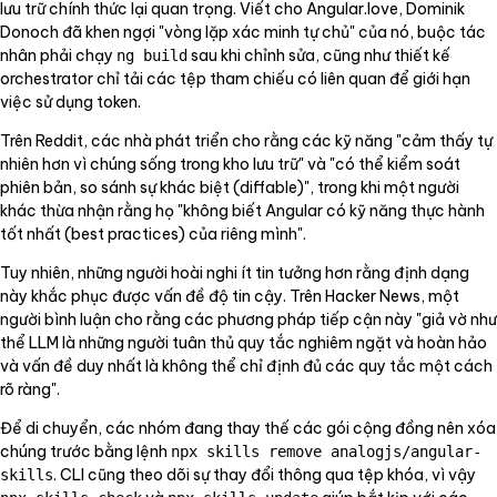
lưu trữ chính thức lại quan trọng. Viết cho Angular.love, Dominik
Donoch đã khen ngợi "vòng lặp xác minh tự chủ" của nó, buộc tác
nhân phải chạy
sau khi chỉnh sửa, cũng như thiết kế
ng build
orchestrator chỉ tải các tệp tham chiếu có liên quan để giới hạn
việc sử dụng token.
Trên Reddit, các nhà phát triển cho rằng các kỹ năng "cảm thấy tự
nhiên hơn vì chúng sống trong kho lưu trữ" và "có thể kiểm soát
phiên bản, so sánh sự khác biệt (diffable)", trong khi một người
khác thừa nhận rằng họ "không biết Angular có kỹ năng thực hành
tốt nhất (best practices) của riêng mình".
Tuy nhiên, những người hoài nghi ít tin tưởng hơn rằng định dạng
này khắc phục được vấn đề độ tin cậy. Trên Hacker News, một
người bình luận cho rằng các phương pháp tiếp cận này "giả vờ như
thể LLM là những người tuân thủ quy tắc nghiêm ngặt và hoàn hảo
và vấn đề duy nhất là không thể chỉ định đủ các quy tắc một cách
rõ ràng".
Để di chuyển, các nhóm đang thay thế các gói cộng đồng nên xóa
chúng trước bằng lệnh
npx skills remove analogjs/angular-
. CLI cũng theo dõi sự thay đổi thông qua tệp khóa, vì vậy
skills