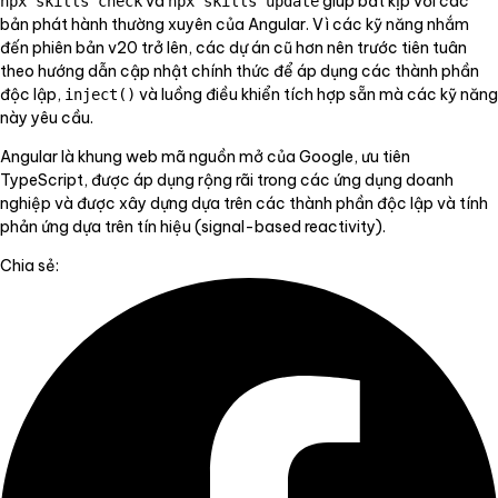
và
giúp bắt kịp với các
npx skills check
npx skills update
bản phát hành thường xuyên của Angular. Vì các kỹ năng nhắm
đến phiên bản v20 trở lên, các dự án cũ hơn nên trước tiên tuân
theo hướng dẫn cập nhật chính thức để áp dụng các thành phần
độc lập,
và luồng điều khiển tích hợp sẵn mà các kỹ năng
inject()
này yêu cầu.
Angular là khung web mã nguồn mở của Google, ưu tiên
TypeScript, được áp dụng rộng rãi trong các ứng dụng doanh
nghiệp và được xây dựng dựa trên các thành phần độc lập và tính
phản ứng dựa trên tín hiệu (signal-based reactivity).
Chia sẻ: