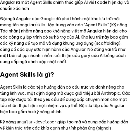
Angular ra mắt Agent Skills chính thức giúp AI viết code hiện đại và
chuẩn xác hơn
Đội ngũ Angular của Google đã phát hành một kho lưu trữ mới
mang tên angular/skills, tập trung vào các "Agent Skills" (Kỹ năng
Tác nhân) nhằm nâng cao khả năng viết mã Angular hiện đại cho
các công cụ lập trình có sự hỗ trợ của AI. Kho lưu trữ này bao gồm
các kỹ năng để tạo mã và dựng khung ứng dụng (scaffolding),
củng cố các quy ước hiện hành của Angular. Nó đóng vai trò như
một bản chụp nhanh, nhằm cải thiện các gợi ý của AI bằng cách
cung cấp ngữ cảnh cập nhật nhất.
Agent Skills là gì?
Agent Skills là các tệp hướng dẫn có cấu trúc và dành riêng cho
từng lĩnh vực, một định dạng mở được giới thiệu bởi Anthropic. Các
tệp này được tải theo yêu cầu để cung cấp chuyên môn cho một
tác nhân thực hiện một nhiệm vụ cụ thể. Bộ sưu tập của Angular
hiện bao gồm hai kỹ năng chính.
Kỹ năng
giúp tạo mã và cung cấp hướng dẫn
angular-developer
về kiến trúc trên các khía cạnh như tính phản ứng (signals,