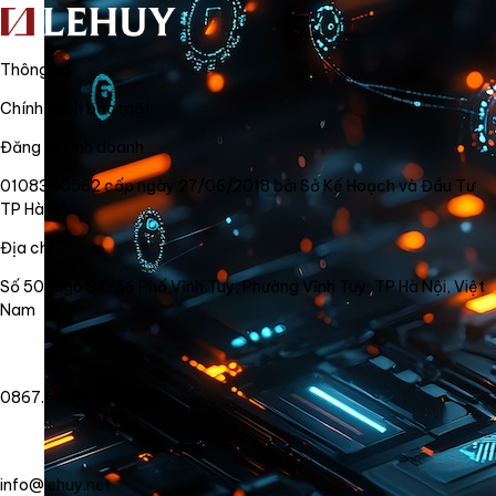
Thông tin
Chính sách bảo mật
Đăng ký kinh doanh
0108340562 cấp ngày 27/06/2018 bởi Sở Kế Hoạch và Đầu Tư
TP Hà Nội
Địa chỉ
Số 50, Ngõ 34/56 Phố Vĩnh Tuy, Phường Vĩnh Tuy, TP Hà Nội, Việt
Nam
0867.800.878
info@lehuy.net