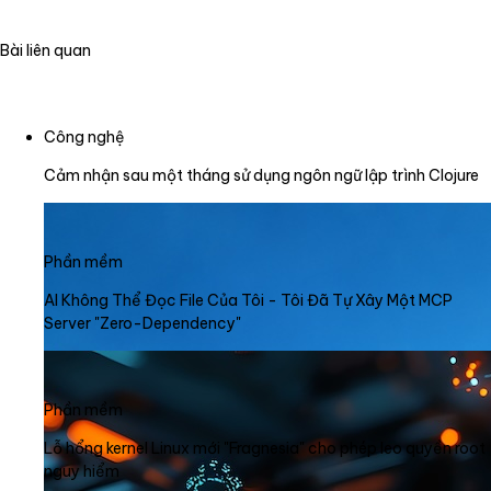
Bài liên quan
Công nghệ
Cảm nhận sau một tháng sử dụng ngôn ngữ lập trình Clojure
Phần mềm
AI Không Thể Đọc File Của Tôi - Tôi Đã Tự Xây Một MCP
Server "Zero-Dependency"
Phần mềm
Lỗ hổng kernel Linux mới "Fragnesia" cho phép leo quyền root
nguy hiểm