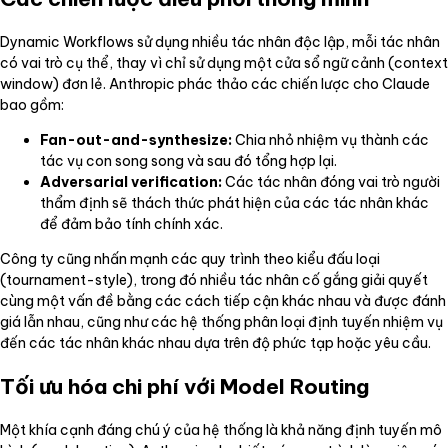
Dynamic Workflows sử dụng nhiều tác nhân độc lập, mỗi tác nhân
có vai trò cụ thể, thay vì chỉ sử dụng một cửa sổ ngữ cảnh (context
window) đơn lẻ. Anthropic phác thảo các chiến lược cho Claude
bao gồm:
Fan-out-and-synthesize:
Chia nhỏ nhiệm vụ thành các
tác vụ con song song và sau đó tổng hợp lại.
Adversarial verification:
Các tác nhân đóng vai trò người
thẩm định sẽ thách thức phát hiện của các tác nhân khác
để đảm bảo tính chính xác.
Công ty cũng nhấn mạnh các quy trình theo kiểu đấu loại
(tournament-style), trong đó nhiều tác nhân cố gắng giải quyết
cùng một vấn đề bằng các cách tiếp cận khác nhau và được đánh
giá lẫn nhau, cũng như các hệ thống phân loại định tuyến nhiệm vụ
đến các tác nhân khác nhau dựa trên độ phức tạp hoặc yêu cầu.
Tối ưu hóa chi phí với Model Routing
Một khía cạnh đáng chú ý của hệ thống là khả năng định tuyến mô