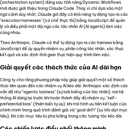
(orchestration system) đứng sau tính năng Dynamic Workflows
mới được giới thiệu trong Claude Code. Thay vì chỉ dựa vào một
ngữ cảnh duy nhất, Claude giờ đây có khả năng tự động tạo ra các
"execution harnesses" (cơ chế thực thi) bằng JavaScript để quản
lý và điều phối một đội ngũ các tác nhân AI (AI agents) làm việc
cùng nhau.
Theo Anthropic, Claude có thể tự động tạo ra các harness bằng
JavaScript để ủy quyền nhiệm vụ, phân công tác nhân, xác thực
kết quả và xác định thời gian thực hiện quy trình làm việc.
Giải quyết các thách thức của AI dài hạn
Công ty cho rằng phương pháp này giúp giải quyết một số thách
thức liên quan đến các nhiệm vụ AI kéo dài. Anthropic xác định các
vấn đề như "agentic laziness" (sự lười biếng của tác nhân), nơi hệ
thống AI dừng lại trước khi hoàn thành đầy đủ nhiệm vụ; "self-
preferential bias" (thiên kiến tự ưu), khi mô hình ưu tiên kết luận của
chính mình trong quá trình đánh giá; và "goal drift" (sự trôi dạt mục
tiêu), khi các mục tiêu bị pha loãng trong các tương tác kéo dài.
Các chiến lược điều phối thông minh