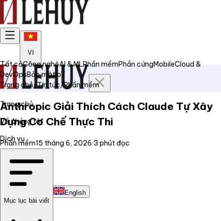
VI
Tất cả
Công nghệ
AI & ML
Phần mềm
Phần cứng
Mobile
Cloud &
DevOps
Bảo mật
IoT
Trang chủ
/
Tin tức
/
Phần mềm
Trang chủ
Anthropic Giải Thích Cách Claude Tự Xây
Dựng Cơ Chế Thực Thi
Về chúng tôi
Dịch vụ
Phần mềm
15 tháng 6, 2026
·
3
phút đọc
Tin tức
Liên hệ
Tiếng Việt
English
Mục lục bài viết