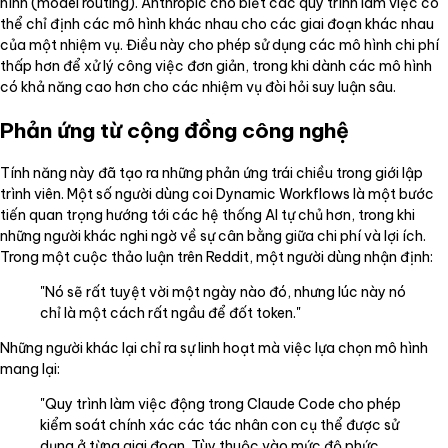
hình (model routing). Anthropic cho biết các quy trình làm việc có
thể chỉ định các mô hình khác nhau cho các giai đoạn khác nhau
của một nhiệm vụ. Điều này cho phép sử dụng các mô hình chi phí
thấp hơn để xử lý công việc đơn giản, trong khi dành các mô hình
có khả năng cao hơn cho các nhiệm vụ đòi hỏi suy luận sâu.
Phản ứng từ cộng đồng công nghệ
Tính năng này đã tạo ra những phản ứng trái chiều trong giới lập
trình viên. Một số người dùng coi Dynamic Workflows là một bước
tiến quan trọng hướng tới các hệ thống AI tự chủ hơn, trong khi
những người khác nghi ngờ về sự cân bằng giữa chi phí và lợi ích.
Trong một cuộc thảo luận trên Reddit, một người dùng nhận định:
"Nó sẽ rất tuyệt vời một ngày nào đó, nhưng lúc này nó
chỉ là một cách rất ngầu để đốt token."
Những người khác lại chỉ ra sự linh hoạt mà việc lựa chọn mô hình
mang lại:
"Quy trình làm việc động trong Claude Code cho phép
kiểm soát chính xác các tác nhân con cụ thể được sử
dụng ở từng giai đoạn. Tùy thuộc vào mức độ phức