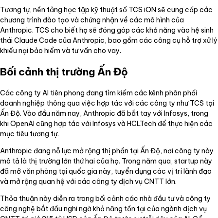
Tương tự, nền tảng học tập kỹ thuật số TCS iON sẽ cung cấp các
chương trình đào tạo và chứng nhận về các mô hình của
Anthropic. TCS cho biết họ sẽ đóng góp các khả năng vào hệ sinh
thái Claude Code của Anthropic, bao gồm các công cụ hỗ trợ xử lý
khiếu nại bảo hiểm và tư vấn cho vay.
Bối cảnh thị trường Ấn Độ
Các công ty AI tiên phong đang tìm kiếm các kênh phân phối
doanh nghiệp thông qua việc hợp tác với các công ty như TCS tại
Ấn Độ. Vào đầu năm nay, Anthropic đã bắt tay với Infosys, trong
khi OpenAI cũng hợp tác với Infosys và HCLTech để thực hiện các
mục tiêu tương tự.
Anthropic đang nỗ lực mở rộng thị phần tại Ấn Độ, nơi công ty này
mô tả là thị trường lớn thứ hai của họ. Trong năm qua, startup này
đã mở văn phòng tại quốc gia này, tuyển dụng các vị trí lãnh đạo
và mở rộng quan hệ với các công ty dịch vụ CNTT lớn.
Thỏa thuận này diễn ra trong bối cảnh các nhà đầu tư và công ty
công nghệ bắt đầu nghi ngờ khả năng tồn tại của ngành dịch vụ