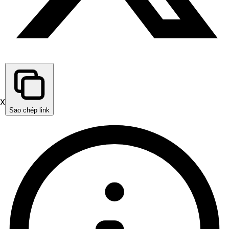
X
Sao chép link