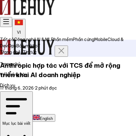
VI
Tất cả
Công nghệ
AI & ML
Phần mềm
Phần cứng
Mobile
Cloud &
DevOps
Bảo mật
IoT
Trang chủ
/
Tin tức
Trang chủ
Anthropic hợp tác với TCS để mở rộng
triển khai AI doanh nghiệp
Về chúng tôi
Dịch vụ
11 tháng 6, 2026
·
2
phút đọc
Tin tức
Liên hệ
Tiếng Việt
English
Mục lục bài viết