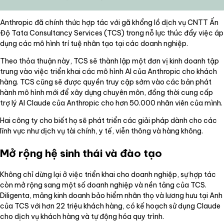
Anthropic đã chính thức hợp tác với gã khổng lồ dịch vụ CNTT Ấn
Độ Tata Consultancy Services (TCS) trong nỗ lực thúc đẩy việc áp
dụng các mô hình trí tuệ nhân tạo tại các doanh nghiệp.
Theo thỏa thuận này, TCS sẽ thành lập một đơn vị kinh doanh tập
trung vào việc triển khai các mô hình AI của Anthropic cho khách
hàng. TCS cũng sẽ được quyền truy cập sớm vào các bản phát
hành mô hình mới để xây dựng chuyên môn, đồng thời cung cấp
trợ lý AI Claude của Anthropic cho hơn 50.000 nhân viên của mình.
Hai công ty cho biết họ sẽ phát triển các giải pháp dành cho các
lĩnh vực như dịch vụ tài chính, y tế, viễn thông và hàng không.
Mở rộng hệ sinh thái và đào tạo
Không chỉ dừng lại ở việc triển khai cho doanh nghiệp, sự hợp tác
còn mở rộng sang một số doanh nghiệp và nền tảng của TCS.
Diligenta, mảng kinh doanh bảo hiểm nhân thọ và lương hưu tại Anh
của TCS với hơn 22 triệu khách hàng, có kế hoạch sử dụng Claude
cho dịch vụ khách hàng và tự động hóa quy trình.