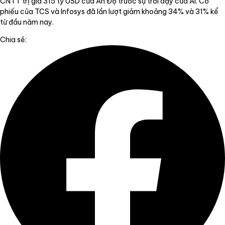
CNTT trị giá 315 tỷ USD của Ấn Độ trước sự trỗi dậy của AI. Cổ
phiếu của TCS và Infosys đã lần lượt giảm khoảng 34% và 31% kể
từ đầu năm nay.
Chia sẻ: