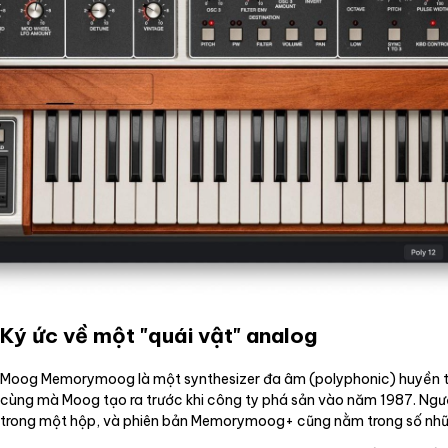
Ký ức về một "quái vật" analog
Moog Memorymoog là một synthesizer đa âm (polyphonic) huyền tho
cùng mà Moog tạo ra trước khi công ty phá sản vào năm 1987. Ngư
trong một hộp, và phiên bản Memorymoog+ cũng nằm trong số những 