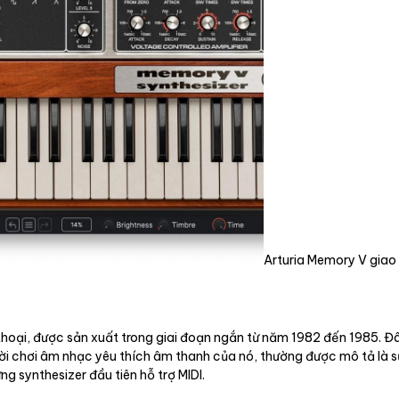
Arturia Memory V gia
ại, được sản xuất trong giai đoạn ngắn từ năm 1982 đến 1985. Đâ
ời chơi âm nhạc yêu thích âm thanh của nó, thường được mô tả là 
synthesizer đầu tiên hỗ trợ MIDI.