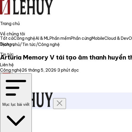
Trang chủ
Về chúng tôi
Tất cả
Công nghệ
AI & ML
Phần mềm
Phần cứng
Mobile
Cloud & Dev
Dịch vụ
Trang chủ
/
Tin tức
/
Công nghệ
Tin tức
Arturia Memory V tái tạo âm thanh huyề
Liên hệ
Công nghệ
26 tháng 5, 2026
·
3
phút đọc
VI
Mục lục bài viết
Trang chủ
Về chúng tôi