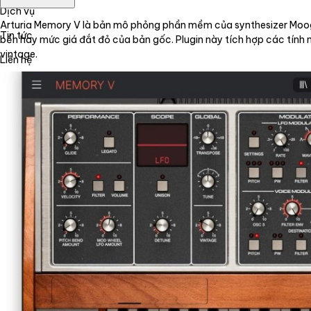
Dịch vụ
Arturia Memory V là bản mô phỏng phần mềm của synthesizer Moo
Tin tức
bền hay mức giá đắt đỏ của bản gốc. Plugin này tích hợp các tính n
vintage.
Liên hệ
Tiếng Việt
English