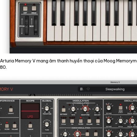
Arturia Memory V mang âm thanh huyền thoại của Moog Memorymoog đ
80.