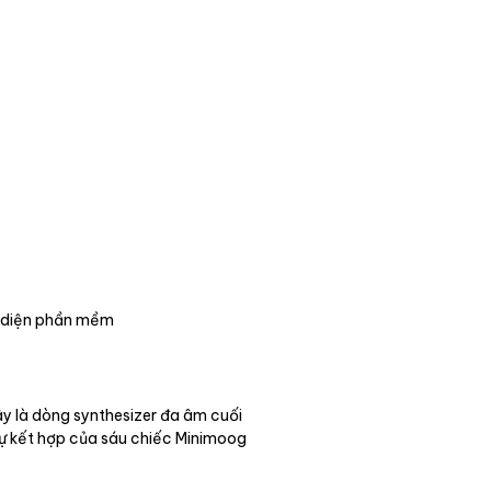
o diện phần mềm
y là dòng synthesizer đa âm cuối
sự kết hợp của sáu chiếc Minimoog