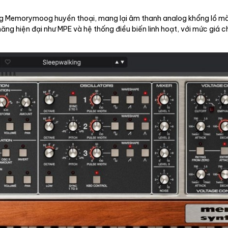
g Memorymoog huyền thoại, mang lại âm thanh analog khổng lồ mà
ăng hiện đại như MPE và hệ thống điều biến linh hoạt, với mức giá 