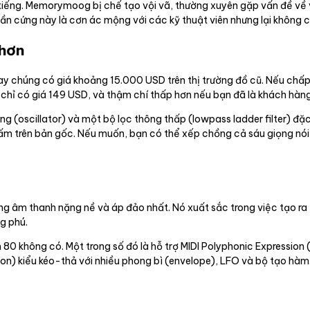
ổi tiếng. Memorymoog bị chế tạo vội vã, thường xuyên gặp vấn đề về
ần cứng này là cơn ác mộng với các kỹ thuật viên nhưng lại không c
 hơn
y chúng có giá khoảng 15.000 USD trên thị trường đồ cũ. Nếu chấ
chỉ có giá 149 USD, và thậm chí thấp hơn nếu bạn đã là khách hàng
g (oscillator) và một bộ lọc thông thấp (lowpass ladder filter) đặ
ấm trên bản gốc. Nếu muốn, bạn có thể xếp chồng cả sáu giọng nó
ng âm thanh nặng nề và áp đảo nhất. Nó xuất sắc trong việc tạo ra 
g phú.
 80 không có. Một trong số đó là hỗ trợ MIDI Polyphonic Expression
on) kiểu kéo-thả với nhiều phong bì (envelope), LFO và bộ tạo hà