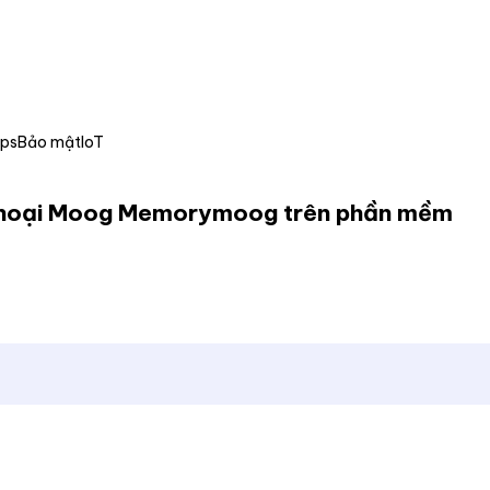
Ops
Bảo mật
IoT
n thoại Moog Memorymoog trên phần mềm