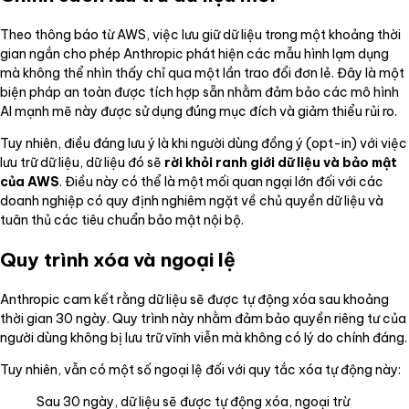
Theo thông báo từ AWS, việc lưu giữ dữ liệu trong một khoảng thời
gian ngắn cho phép Anthropic phát hiện các mẫu hình lạm dụng
mà không thể nhìn thấy chỉ qua một lần trao đổi đơn lẻ. Đây là một
biện pháp an toàn được tích hợp sẵn nhằm đảm bảo các mô hình
AI mạnh mẽ này được sử dụng đúng mục đích và giảm thiểu rủi ro.
Tuy nhiên, điều đáng lưu ý là khi người dùng đồng ý (opt-in) với việc
lưu trữ dữ liệu, dữ liệu đó sẽ
rời khỏi ranh giới dữ liệu và bảo mật
của AWS
. Điều này có thể là một mối quan ngại lớn đối với các
doanh nghiệp có quy định nghiêm ngặt về chủ quyền dữ liệu và
tuân thủ các tiêu chuẩn bảo mật nội bộ.
Quy trình xóa và ngoại lệ
Anthropic cam kết rằng dữ liệu sẽ được tự động xóa sau khoảng
thời gian 30 ngày. Quy trình này nhằm đảm bảo quyền riêng tư của
người dùng không bị lưu trữ vĩnh viễn mà không có lý do chính đáng.
Tuy nhiên, vẫn có một số ngoại lệ đối với quy tắc xóa tự động này:
Sau 30 ngày, dữ liệu sẽ được tự động xóa, ngoại trừ