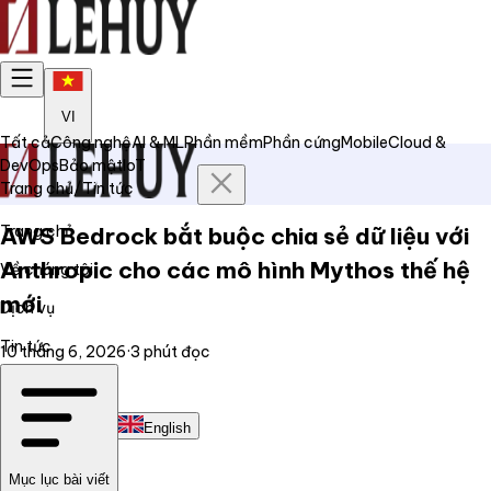
VI
Tất cả
Công nghệ
AI & ML
Phần mềm
Phần cứng
Mobile
Cloud &
DevOps
Bảo mật
IoT
Trang chủ
/
Tin tức
Trang chủ
AWS Bedrock bắt buộc chia sẻ dữ liệu với
Anthropic cho các mô hình Mythos thế hệ
Về chúng tôi
mới
Dịch vụ
Tin tức
10 tháng 6, 2026
·
3
phút đọc
Liên hệ
Tiếng Việt
English
Mục lục bài viết