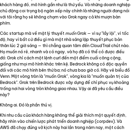
khách hàng đó, mô hình gần như là thứ yếu. Và những doanh nghiệp
chủ động coi trọng bộ ngăn xếp này chính là những người đang nói
với tôi rằng họ sẽ không chạm vào Grok ngay cả khi mượn bàn
phím.
Các startup mà về mặt lý thuyết
muốn
Grok — vì sự "lầy lội", vì tốc
độ, hay vì bất cứ điều gì mà một nhà sáng lập thuyết phục bản
thân lúc 2 giờ sáng — thì chẳng quan tâm đến CloudTrail chút nào.
Họ muốn nó rẻ, nhanh và có ngay, và họ đã có thể có được điều
đó: Grok chỉ cách một lệnh curl đến một điểm cuối công cộng,
giống như mọi mô hình khác trên kệ. Bedrock không có độc quyền
đối với các mô hình bên thứ ba; nó chưa bao giờ có. Hãy vẽ biểu đồ
Venn. Một vòng tròn là "muốn Grok", vòng kia là "muốn quản trị của
Bedrock". Grok trên Bedrock được xây dựng để chỉ phục vụ khoảng
trống nơi hai vòng tròn không giao nhau. Vậy ai đã yêu cầu điều
này?
Không ai. Đó là phần thú vị.
Khi nhu cầu của khách hàng không thể giải thích một quyết định,
hãy nhìn vào chiến lược phát triển doanh nghiệp (corpdev). Và
AWS đã chạy đúng vở kịch này hai lần trong năm nay, một cách