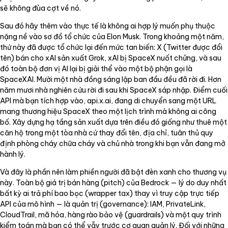
sẽ không đùa cợt về nó.
Sau đó hãy thêm vào thực tế là không ai hợp lý muốn phụ thuộc
nặng nề vào sơ đồ tổ chức của Elon Musk. Trong khoảng một năm,
thứ này đã được tổ chức lại đến mức tan biến: X (Twitter được đổi
tên) bán cho xAI sản xuất Grok, xAI bị SpaceX nuốt chửng, và sau
đó toàn bộ đơn vị AI lại bị giải thể vào một bộ phận gọi là
SpaceXAI. Mười một nhà đồng sáng lập ban đầu đều đã rời đi. Hơn
năm mươi nhà nghiên cứu rời đi sau khi SpaceX sáp nhập. Điểm cuối
API mà bạn tích hợp vào, api.x.ai, đang di chuyển sang một URL
mang thương hiệu SpaceX theo một lịch trình mà không ai công
bố. Xây dựng hạ tầng sản xuất dựa trên điều đó giống như thuê một
căn hộ trong một tòa nhà cứ thay đổi tên, địa chỉ, tuân thủ quy
định phòng cháy chữa cháy và chủ nhà trong khi bạn vẫn đang mở
hành lý.
Và đây là phần nên làm phiền người đã bật đèn xanh cho thương vụ
này. Toàn bộ giá trị bán hàng (pitch) của Bedrock — lý do duy nhất
bất kỳ ai trả phí bao bọc (wrapper tax) thay vì truy cập trực tiếp
API của mô hình — là quản trị (governance): IAM, PrivateLink,
CloudTrail, mã hóa, hàng rào bảo vệ (guardrails) và một quy trình
kiểm toán mà bạn có thể vẫy trước cơ quan quản lý. Đối với những