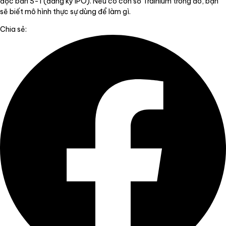
đọc bản S-1 (đăng ký IPO). Nếu có con số Trainium trong đó, bạn
sẽ biết mô hình thực sự dùng để làm gì.
Chia sẻ: