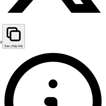
X
Sao chép link