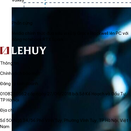
Phần cứng
Nvidia chính thức đưa siêu vi xử lý Grace Blackwell lên PC với
dòng notebook RTX Spark
Thông tin
Chính sách bảo mật
Đăng ký kinh doanh
0108340562 cấp ngày 27/06/2018 bởi Sở Kế Hoạch và Đầu Tư
TP Hà Nội
Địa chỉ
Số 50, Ngõ 34/56 Phố Vĩnh Tuy, Phường Vĩnh Tuy, TP Hà Nội, Việt
Nam