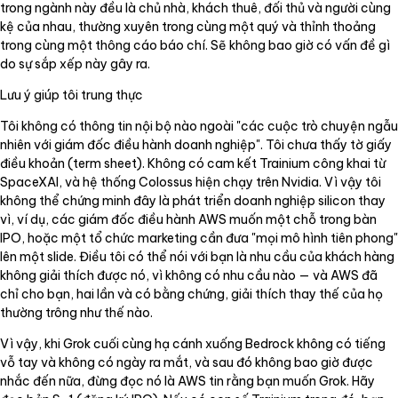
trong ngành này đều là chủ nhà, khách thuê, đối thủ và người cùng
kệ của nhau, thường xuyên trong cùng một quý và thỉnh thoảng
trong cùng một thông cáo báo chí. Sẽ không bao giờ có vấn đề gì
do sự sắp xếp này gây ra.
Lưu ý giúp tôi trung thực
Tôi không có thông tin nội bộ nào ngoài "các cuộc trò chuyện ngẫu
nhiên với giám đốc điều hành doanh nghiệp". Tôi chưa thấy tờ giấy
điều khoản (term sheet). Không có cam kết Trainium công khai từ
SpaceXAI, và hệ thống Colossus hiện chạy trên Nvidia. Vì vậy tôi
không thể chứng minh đây là phát triển doanh nghiệp silicon thay
vì, ví dụ, các giám đốc điều hành AWS muốn một chỗ trong bàn
IPO, hoặc một tổ chức marketing cần đưa "mọi mô hình tiên phong"
lên một slide. Điều tôi có thể nói với bạn là nhu cầu của khách hàng
không giải thích được nó, vì không có nhu cầu nào — và AWS đã
chỉ cho bạn, hai lần và có bằng chứng, giải thích thay thế của họ
thường trông như thế nào.
Vì vậy, khi Grok cuối cùng hạ cánh xuống Bedrock không có tiếng
vỗ tay và không có ngày ra mắt, và sau đó không bao giờ được
nhắc đến nữa, đừng đọc nó là AWS tin rằng bạn muốn Grok. Hãy