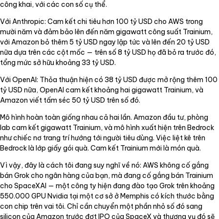
công khai, với các con số cụ thể.
Với Anthropic: Cam kết chi tiêu hơn 100 tỷ USD cho AWS trong
mười năm và đảm bảo lên đến năm gigawatt công suất Trainium,
với Amazon bỏ thêm 5 tỷ USD ngay lập tức và lên đến 20 tỷ USD
nữa dựa trên các cột mốc — trên số 8 tỷ USD họ đã bỏ ra trước đó,
tổng mức sở hữu khoảng 33 tỷ USD.
Với OpenAI: Thỏa thuận hiện có 38 tỷ USD được mở rộng thêm 100
tỷ USD nữa, OpenAI cam kết khoảng hai gigawatt Trainium, và
Amazon viết tấm séc 50 tỷ USD trên số đó.
Mô hình hoàn toàn giống nhau cả hai lần. Amazon đầu tư, phòng
lab cam kết gigawatt Trainium, và mô hình xuất hiện trên Bedrock
như chiếc nơ trang trí hướng tới người tiêu dùng. Việc liệt kê trên
Bedrock là lớp giấy gói quà. Cam kết Trainium mới là món quà.
Vì vậy, đây là cách tôi đang suy nghĩ về nó: AWS không cố gắng
bán Grok cho ngân hàng của bạn, mà đang cố gắng bán Trainium
cho SpaceXAI — một công ty hiện đang đào tạo Grok trên khoảng
550.000 GPU Nvidia tại một cơ sở ở Memphis có kích thước bằng
con chip trên vai tôi. Chỉ cần chuyển một phần nhỏ số đó sang
silicon của Amazon trước đợt IPO của SpaceX và thương vụ đó sẽ