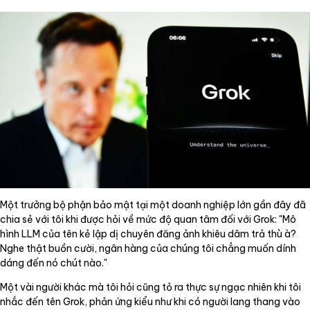
Một trưởng bộ phận bảo mật tại một doanh nghiệp lớn gần đây đã
chia sẻ với tôi khi được hỏi về mức độ quan tâm đối với Grok: "Mô
hình LLM của tên kẻ lập dị chuyên đăng ảnh khiêu dâm trả thù à?
Nghe thật buồn cười, ngân hàng của chúng tôi chẳng muốn dính
dáng đến nó chút nào."
Một vài người khác mà tôi hỏi cũng tỏ ra thực sự ngạc nhiên khi tôi
nhắc đến tên Grok, phản ứng kiểu như khi có người lang thang vào