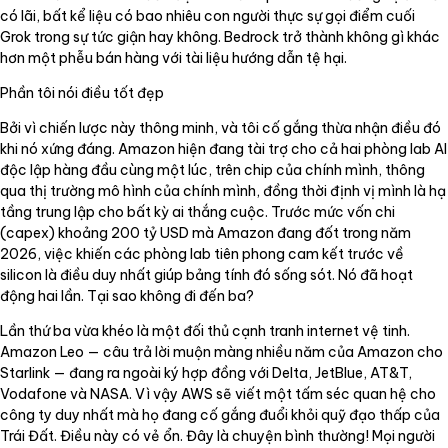
có lãi, bất kể liệu có bao nhiêu con người thực sự gọi điểm cuối
Grok trong sự tức giận hay không. Bedrock trở thành không gì khác
hơn một phễu bán hàng với tài liệu hướng dẫn tệ hại.
Phần tôi nói điều tốt đẹp
Bởi vì chiến lược này thông minh, và tôi cố gắng thừa nhận điều đó
khi nó xứng đáng. Amazon hiện đang tài trợ cho cả hai phòng lab AI
độc lập hàng đầu cùng một lúc, trên chip của chính mình, thông
qua thị trường mô hình của chính mình, đồng thời định vị mình là hạ
tầng trung lập cho bất kỳ ai thắng cuộc. Trước mức vốn chi
(capex) khoảng 200 tỷ USD mà Amazon đang đốt trong năm
2026, việc khiến các phòng lab tiên phong cam kết trước về
silicon là điều duy nhất giúp bảng tính đó sống sót. Nó đã hoạt
động hai lần. Tại sao không đi đến ba?
Lần thứ ba vừa khéo là một đối thủ cạnh tranh internet vệ tinh.
Amazon Leo — câu trả lời muộn màng nhiều năm của Amazon cho
Starlink — đang ra ngoài ký hợp đồng với Delta, JetBlue, AT&T,
Vodafone và NASA. Vì vậy AWS sẽ viết một tấm séc quan hệ cho
công ty duy nhất mà họ đang cố gắng đuổi khỏi quỹ đạo thấp của
Trái Đất. Điều này có vẻ ổn. Đây là chuyện bình thường! Mọi người