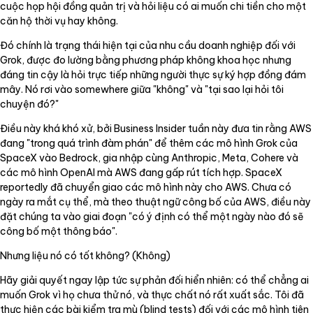
cuộc họp hội đồng quản trị và hỏi liệu có ai muốn chi tiền cho một
căn hộ thời vụ hay không.
Đó chính là trạng thái hiện tại của nhu cầu doanh nghiệp đối với
Grok, được đo lường bằng phương pháp không khoa học nhưng
đáng tin cậy là hỏi trực tiếp những người thực sự ký hợp đồng đám
mây. Nó rơi vào somewhere giữa "không" và "tại sao lại hỏi tôi
chuyện đó?"
Điều này khá khó xử, bởi Business Insider tuần này đưa tin rằng AWS
đang "trong quá trình đàm phán" để thêm các mô hình Grok của
SpaceX vào Bedrock, gia nhập cùng Anthropic, Meta, Cohere và
các mô hình OpenAI mà AWS đang gấp rút tích hợp. SpaceX
reportedly đã chuyển giao các mô hình này cho AWS. Chưa có
ngày ra mắt cụ thể, mà theo thuật ngữ công bố của AWS, điều này
đặt chúng ta vào giai đoạn "có ý định có thể một ngày nào đó sẽ
công bố một thông báo".
Nhưng liệu nó có tốt không? (Không)
Hãy giải quyết ngay lập tức sự phản đối hiển nhiên: có thể chẳng ai
muốn Grok vì họ chưa thử nó, và thực chất nó rất xuất sắc. Tôi đã
thực hiện các bài kiểm tra mù (blind tests) đối với các mô hình tiên