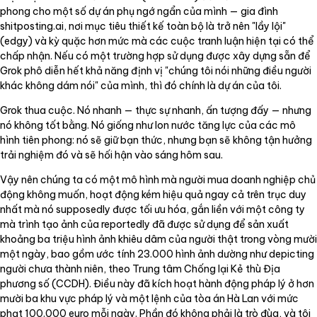
phong cho một số dự án phụ ngớ ngẩn của mình — gia đình
shitposting.ai, nơi mục tiêu thiết kế toàn bộ là trở nên "lầy lội"
(edgy) và kỳ quặc hơn mức mà các cuộc tranh luận hiện tại có thể
chấp nhận. Nếu có một trường hợp sử dụng được xây dựng sẵn để
Grok phô diễn hết khả năng định vị "chúng tôi nói những điều người
khác không dám nói" của mình, thì đó chính là dự án của tôi.
Grok thua cuộc. Nó nhanh — thực sự nhanh, ấn tượng đấy — nhưng
nó không tốt bằng. Nó giống như lon nước tăng lực của các mô
hình tiên phong: nó sẽ giữ bạn thức, nhưng bạn sẽ không tận hưởng
trải nghiệm đó và sẽ hối hận vào sáng hôm sau.
Vậy nên chúng ta có một mô hình mà người mua doanh nghiệp chủ
động không muốn, hoạt động kém hiệu quả ngay cả trên trục duy
nhất mà nó supposedly được tối ưu hóa, gắn liền với một công ty
mà trình tạo ảnh của reportedly đã được sử dụng để sản xuất
khoảng ba triệu hình ảnh khiêu dâm của người thật trong vòng mười
một ngày, bao gồm ước tính 23.000 hình ảnh dường như depicting
người chưa thành niên, theo Trung tâm Chống lại Kẻ thù Địa
phương số (CCDH). Điều này đã kích hoạt hành động pháp lý ở hơn
mười ba khu vực pháp lý và một lệnh của tòa án Hà Lan với mức
phạt 100.000 euro mỗi ngày. Phần đó không phải là trò đùa, và tôi