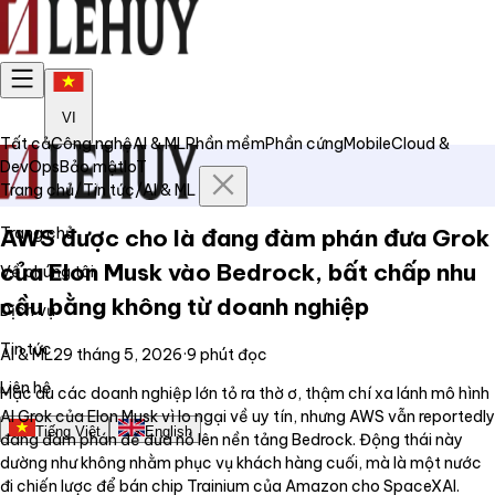
VI
Tất cả
Công nghệ
AI & ML
Phần mềm
Phần cứng
Mobile
Cloud &
DevOps
Bảo mật
IoT
Trang chủ
/
Tin tức
/
AI & ML
Trang chủ
AWS được cho là đang đàm phán đưa Grok
của Elon Musk vào Bedrock, bất chấp nhu
Về chúng tôi
cầu bằng không từ doanh nghiệp
Dịch vụ
Tin tức
AI & ML
29 tháng 5, 2026
·
9
phút đọc
Liên hệ
Mặc dù các doanh nghiệp lớn tỏ ra thờ ơ, thậm chí xa lánh mô hình
AI Grok của Elon Musk vì lo ngại về uy tín, nhưng AWS vẫn reportedly
Tiếng Việt
English
đang đàm phán để đưa nó lên nền tảng Bedrock. Động thái này
dường như không nhằm phục vụ khách hàng cuối, mà là một nước
đi chiến lược để bán chip Trainium của Amazon cho SpaceXAI.