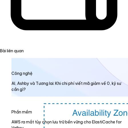
Bài liên quan
Công nghệ
AI, Ashby và Tương lai: Khi chi phí viết mã giảm về 0, kỹ sư
cần gì?
Phần mềm
AWS ra mắt tùy chọn lưu trữ bền vững cho ElastiCache for
Valkey