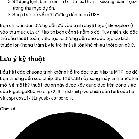
Sử dụng lệnh
bun run file-to-path.js <đường_dẫn_tệp>
trong thư mục dự án.
Script sẽ trả về một đường dẫn trên ổ USB.
Bạn chỉ cần dán đường dẫn đó vào trình duyệt tệp (file explorer)
vào thư mục
, tệp tin bạn cần sẽ nằm ở đó. Tuy nhiên, do đặc
disk/
thù của thuật toán, việc tạo ra đường dẫn cho các tệp có kích
thước lớn (hàng trăm byte trở lên) sẽ tốn khá nhiều thời gian xử lý.
Lưu ý kỹ thuật
Hầu hết các chương trình không hỗ trợ đọc trực tiếp từ MTP, do đó
bạn thường cần sao chép tệp từ ổ USB này sang máy tính trước khi
mở. Về mặt kỹ thuật, dự án này được xây dựng dựa trên công việc
của RigoLigoRLC về
và phiên bản fork của họ
esp32s3-tusb-mtp
về
.
espressif-tinyusb-component
Chia sẻ: