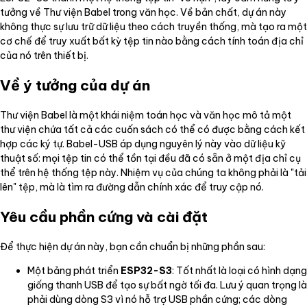
tưởng về Thư viện Babel trong văn học. Về bản chất, dự án này
không thực sự lưu trữ dữ liệu theo cách truyền thống, mà tạo ra một
cơ chế để truy xuất bất kỳ tệp tin nào bằng cách tính toán địa chỉ
của nó trên thiết bị.
Về ý tưởng của dự án
Thư viện Babel là một khái niệm toán học và văn học mô tả một
thư viện chứa tất cả các cuốn sách có thể có được bằng cách kết
hợp các ký tự. Babel-USB áp dụng nguyên lý này vào dữ liệu kỹ
thuật số: mọi tệp tin có thể tồn tại đều đã có sẵn ở một địa chỉ cụ
thể trên hệ thống tệp này. Nhiệm vụ của chúng ta không phải là "tải
lên" tệp, mà là tìm ra đường dẫn chính xác để truy cập nó.
Yêu cầu phần cứng và cài đặt
Để thực hiện dự án này, bạn cần chuẩn bị những phần sau:
Một bảng phát triển
ESP32-S3
: Tốt nhất là loại có hình dạng
giống thanh USB để tạo sự bất ngờ tối đa. Lưu ý quan trọng là
phải dùng dòng S3 vì nó hỗ trợ USB phần cứng; các dòng