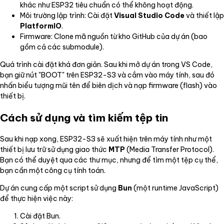
khác như ESP32 tiêu chuẩn có thể không hoạt động.
Môi trường lập trình: Cài đặt
Visual Studio Code
và thiết lập
PlatformIO
.
Firmware: Clone mã nguồn từ kho GitHub của dự án (bao
gồm cả các submodule).
Quá trình cài đặt khá đơn giản. Sau khi mở dự án trong VS Code,
bạn giữ nút "BOOT" trên ESP32-S3 và cắm vào máy tính, sau đó
nhấn biểu tượng mũi tên để biên dịch và nạp firmware (flash) vào
thiết bị.
Cách sử dụng và tìm kiếm tệp tin
Sau khi nạp xong, ESP32-S3 sẽ xuất hiện trên máy tính như một
thiết bị lưu trữ sử dụng giao thức
MTP
(Media Transfer Protocol).
Bạn có thể duyệt qua các thư mục, nhưng để tìm một tệp cụ thể,
bạn cần một công cụ tính toán.
Dự án cung cấp một script sử dụng
Bun
(một runtime JavaScript)
để thực hiện việc này:
Cài đặt Bun.