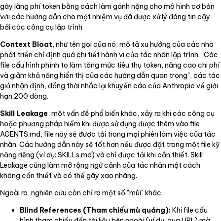
gây lãng phí token bằng cách làm gánh nặng cho mô hình cơ bản
với các hướng dẫn cho một nhiệm vụ đã được xử lý đáng tin cậy
bởi các công cụ lập trình.
Context Bloat
, như tên gọi của nó, mô tả xu hướng của các nhà
phát triển chỉ định quá chi tiết hành vi của tác nhân lập trình. "Các
file cấu hình phình to làm tăng mức tiêu thụ token, nâng cao chi phí
và giảm khả năng hiển thị của các hướng dẫn quan trọng", các tác
giả nhận định, đồng thời nhắc lại khuyến cáo của Anthropic về giới
hạn 200 dòng.
Skill Leakage
, một vấn đề phổ biến khác, xảy ra khi các công cụ
hoặc phương pháp hiếm khi được sử dụng được thêm vào file
AGENTS.md, file này sẽ được tải trong mọi phiên làm việc của tác
nhân. Các hướng dẫn này sẽ tốt hơn nếu được đặt trong một file kỹ
năng riêng (ví dụ: SKILLs.md) và chỉ được tải khi cần thiết. Skill
Leakage cũng làm mở rộng ngữ cảnh của tác nhân một cách
không cần thiết và có thể gây xao nhãng.
Ngoài ra, nghiên cứu còn chỉ ra một số "mùi" khác:
Blind References (Tham chiếu mù quáng):
Khi file cấu
hình tham chiếu đến tài liệu bên ngoài (ví dụ: qua URL) mà