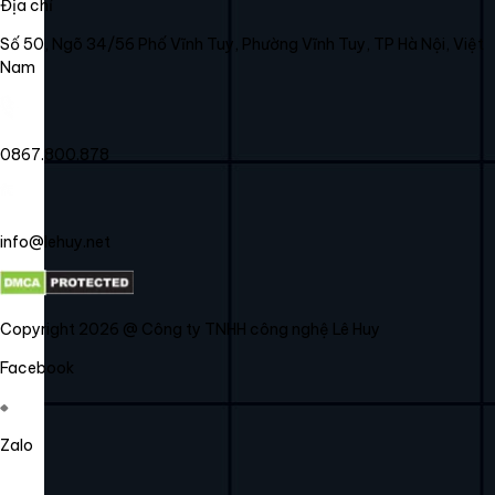
Địa chỉ
Số 50, Ngõ 34/56 Phố Vĩnh Tuy, Phường Vĩnh Tuy, TP Hà Nội, Việt
Nam
0867.800.878
info@lehuy.net
Copyright 2026 @ Công ty TNHH công nghệ Lê Huy
Facebook
Zalo