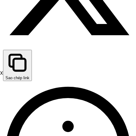
X
Sao chép link