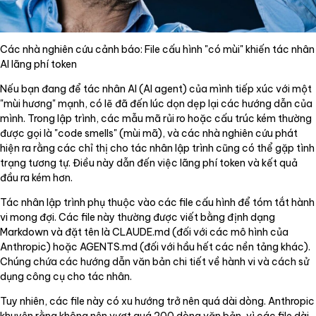
Các nhà nghiên cứu cảnh báo: File cấu hình "có mùi" khiến tác nhân
AI lãng phí token
Nếu bạn đang để tác nhân AI (AI agent) của mình tiếp xúc với một
"mùi hương" mạnh, có lẽ đã đến lúc dọn dẹp lại các hướng dẫn của
mình. Trong lập trình, các mẫu mã rủi ro hoặc cấu trúc kém thường
được gọi là "code smells" (mùi mã), và các nhà nghiên cứu phát
hiện ra rằng các chỉ thị cho tác nhân lập trình cũng có thể gặp tình
trạng tương tự. Điều này dẫn đến việc lãng phí token và kết quả
đầu ra kém hơn.
Tác nhân lập trình phụ thuộc vào các file cấu hình để tóm tắt hành
vi mong đợi. Các file này thường được viết bằng định dạng
Markdown và đặt tên là CLAUDE.md (đối với các mô hình của
Anthropic) hoặc AGENTS.md (đối với hầu hết các nền tảng khác).
Chúng chứa các hướng dẫn văn bản chi tiết về hành vi và cách sử
dụng công cụ cho tác nhân.
Tuy nhiên, các file này có xu hướng trở nên quá dài dòng. Anthropic
khuyên rằng không nên vượt quá 200 dòng văn bản, vì các file dài