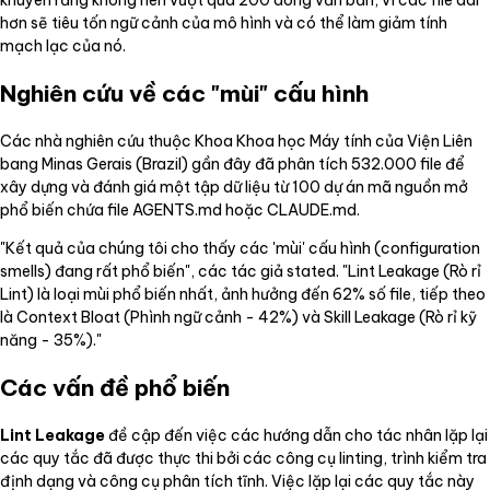
hơn sẽ tiêu tốn ngữ cảnh của mô hình và có thể làm giảm tính
mạch lạc của nó.
Nghiên cứu về các "mùi" cấu hình
Các nhà nghiên cứu thuộc Khoa Khoa học Máy tính của Viện Liên
bang Minas Gerais (Brazil) gần đây đã phân tích 532.000 file để
xây dựng và đánh giá một tập dữ liệu từ 100 dự án mã nguồn mở
phổ biến chứa file AGENTS.md hoặc CLAUDE.md.
"Kết quả của chúng tôi cho thấy các 'mùi' cấu hình (configuration
smells) đang rất phổ biến", các tác giả stated. "Lint Leakage (Rò rỉ
Lint) là loại mùi phổ biến nhất, ảnh hưởng đến 62% số file, tiếp theo
là Context Bloat (Phình ngữ cảnh - 42%) và Skill Leakage (Rò rỉ kỹ
năng - 35%)."
Các vấn đề phổ biến
Lint Leakage
đề cập đến việc các hướng dẫn cho tác nhân lặp lại
các quy tắc đã được thực thi bởi các công cụ linting, trình kiểm tra
định dạng và công cụ phân tích tĩnh. Việc lặp lại các quy tắc này