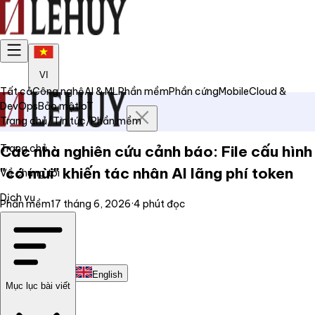
VI
Tất cả
Công nghệ
AI & ML
Phần mềm
Phần cứng
Mobile
Cloud &
DevOps
Bảo mật
IoT
Trang chủ
/
Tin tức
/
Phần mềm
Trang chủ
Các nhà nghiên cứu cảnh báo: File cấu hình
"có mùi" khiến tác nhân AI lãng phí token
Về chúng tôi
Dịch vụ
Phần mềm
17 tháng 6, 2026
·
4
phút đọc
Tin tức
Liên hệ
Tiếng Việt
English
Mục lục bài viết