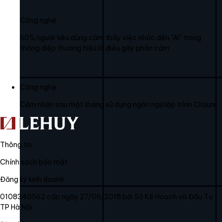
Công nghệ
60% người tiêu dùng cảm thấy việc nhắc đến "AI" trong
thông điệp thương hiệu là điều gây phản cảm
Công nghệ
Cảm nhận sau một tháng sử dụng ngôn ngữ lập trình Clojure
Thông tin
Chính sách bảo mật
Đăng ký kinh doanh
0108340562 cấp ngày 27/06/2018 bởi Sở Kế Hoạch và Đầu Tư
TP Hà Nội