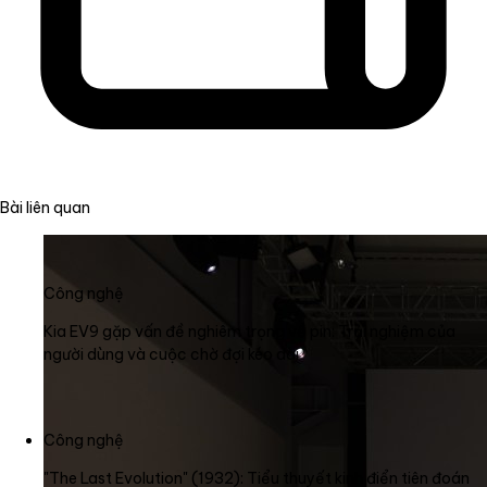
Bài liên quan
Công nghệ
Kia EV9 gặp vấn đề nghiêm trọng về pin: Trải nghiệm của
người dùng và cuộc chờ đợi kéo dài
Công nghệ
"The Last Evolution" (1932): Tiểu thuyết kinh điển tiên đoán