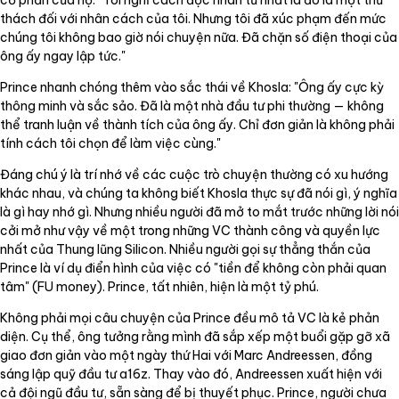
thách đối với nhân cách của tôi. Nhưng tôi đã xúc phạm đến mức
chúng tôi không bao giờ nói chuyện nữa. Đã chặn số điện thoại của
ông ấy ngay lập tức."
Prince nhanh chóng thêm vào sắc thái về Khosla: "Ông ấy cực kỳ
thông minh và sắc sảo. Đã là một nhà đầu tư phi thường — không
thể tranh luận về thành tích của ông ấy. Chỉ đơn giản là không phải
tính cách tôi chọn để làm việc cùng."
Đáng chú ý là trí nhớ về các cuộc trò chuyện thường có xu hướng
khác nhau, và chúng ta không biết Khosla thực sự đã nói gì, ý nghĩa
là gì hay nhớ gì. Nhưng nhiều người đã mở to mắt trước những lời nói
cởi mở như vậy về một trong những VC thành công và quyền lực
nhất của Thung lũng Silicon. Nhiều người gọi sự thẳng thắn của
Prince là ví dụ điển hình của việc có "tiền để không còn phải quan
tâm" (FU money). Prince, tất nhiên, hiện là một tỷ phú.
Không phải mọi câu chuyện của Prince đều mô tả VC là kẻ phản
diện. Cụ thể, ông tưởng rằng mình đã sắp xếp một buổi gặp gỡ xã
giao đơn giản vào một ngày thứ Hai với Marc Andreessen, đồng
sáng lập quỹ đầu tư a16z. Thay vào đó, Andreessen xuất hiện với
cả đội ngũ đầu tư, sẵn sàng để bị thuyết phục. Prince, người chưa