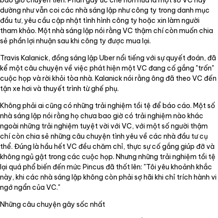
dường như vẫn coi các nhà sáng lập như công ty trong danh mục
đầu tư, yêu cầu cập nhật tình hình công ty hoặc xin làm người
tham khảo. Một nhà sáng lập nói rằng VC thậm chí còn muốn chia
sẻ phần lợi nhuận sau khi công ty được mua lại.
Travis Kalanick, đồng sáng lập Uber nổi tiếng với sự quyết đoán, đã
kể một câu chuyện về việc phát hiện một VC đang cố gắng "trốn"
cuộc họp và rời khỏi tòa nhà. Kalanick nói rằng ông đã theo VC đến
tận xe hơi và thuyết trình từ ghế phụ.
Không phải ai cũng có những trải nghiệm tồi tệ để báo cáo. Một số
nhà sáng lập nói rằng họ chưa bao giờ có trải nghiệm nào khác
ngoài những trải nghiệm tuyệt vời với VC, với một số người thậm
chí còn chia sẻ những câu chuyện tình yêu về các nhà đầu tư cụ
thể. Đúng là hầu hết VC đều chăm chỉ, thực sự cố gắng giúp đỡ và
không ngủ gật trong các cuộc họp. Nhưng những trải nghiệm tồi tệ
lại quá phổ biến đến mức Pincus đã thốt lên: "Tôi yêu khoảnh khắc
này, khi các nhà sáng lập không còn phải sợ hãi khi chỉ trích hành vi
ngớ ngẩn của VC."
Những câu chuyện gây sốc nhất