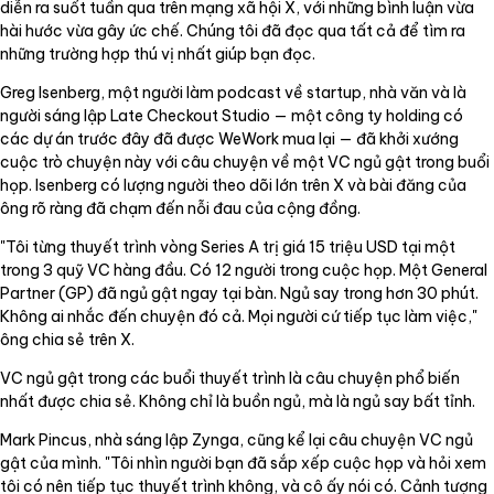
diễn ra suốt tuần qua trên mạng xã hội X, với những bình luận vừa
hài hước vừa gây ức chế. Chúng tôi đã đọc qua tất cả để tìm ra
những trường hợp thú vị nhất giúp bạn đọc.
Greg Isenberg, một người làm podcast về startup, nhà văn và là
người sáng lập Late Checkout Studio — một công ty holding có
các dự án trước đây đã được WeWork mua lại — đã khởi xướng
cuộc trò chuyện này với câu chuyện về một VC ngủ gật trong buổi
họp. Isenberg có lượng người theo dõi lớn trên X và bài đăng của
ông rõ ràng đã chạm đến nỗi đau của cộng đồng.
"Tôi từng thuyết trình vòng Series A trị giá 15 triệu USD tại một
trong 3 quỹ VC hàng đầu. Có 12 người trong cuộc họp. Một General
Partner (GP) đã ngủ gật ngay tại bàn. Ngủ say trong hơn 30 phút.
Không ai nhắc đến chuyện đó cả. Mọi người cứ tiếp tục làm việc,"
ông chia sẻ trên X.
VC ngủ gật trong các buổi thuyết trình là câu chuyện phổ biến
nhất được chia sẻ. Không chỉ là buồn ngủ, mà là ngủ say bất tỉnh.
Mark Pincus, nhà sáng lập Zynga, cũng kể lại câu chuyện VC ngủ
gật của mình. "Tôi nhìn người bạn đã sắp xếp cuộc họp và hỏi xem
tôi có nên tiếp tục thuyết trình không, và cô ấy nói có. Cảnh tượng