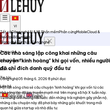
VI
Tất cả
Công nghệ
AI & ML
Phần mềm
Phần cứng
Mobile
Cloud &
DevOps
Bảo mật
IoT
Trang chủ
/
Tin tức
/
Công nghệ
Trang chủ
Các nhà sáng lập công khai những câu
chuyện "kinh hoàng" khi gọi vốn, nhiều người
Về chúng tôi
đã chỉ đích danh quỹ đầu tư
Dịch vụ
Tin tức
Công nghệ
05 tháng 6, 2026
·
8
phút đọc
Liên hệ
Một làn sóng chia sẻ câu chuyện "kinh hoàng" khi gọi vốn từ các
nhà sáng lập đã lan truyền mạnh mẽ trên mạng xã hội X tuần này.
Tiếng Việt
English
Từ những tình huống hài hước đến những trải nghiệm gây phẫn nộ,
những câu chuyện này đã phơi bày những góc khuất trong mối
quan hệ giữa startup và nhà đầu tư.