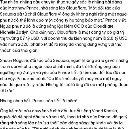
Tuy nhiên, những câu chuyện thực sự gây sốc là những bài đăng
của Matthew Prince, nhà sáng lập Cloudflare. "Một đối tác của
Sequoia đã từ chối Cloudflare vì ông ấy không nghĩ rằng một người
phụ nữ có thể lãnh đạo một công ty hạ tầng bảo mật," Prince viết.
Người phụ nữ đó là đồng sáng lập kiêm COO của Cloudflare,
Michelle Zatlyn. Cho đến nay, Cloudflare là một công ty có giá trị
thị trường 87 tỷ USD, với doanh thu dự kiến hàng năm là 2,8 tỷ USD
vào năm 2026, phán xét đó rõ ràng đã không đứng vững với thử
thách của thời gian.
Shaun Maguire, đối tác của Sequoia, người không xa lạ gì với những
tranh cãi về phát ngôn của chính mình, đã trả lời rằng ông luôn
ngưỡng mộ Zatlyn và yêu cầu Prince tiết lộ tên của đối tác đã nói
như vậy. Prince né tránh: "Có lẽ sẽ nói chuyện này vào một ngày
nào đó qua một ly rượu. Nhưng tôi cá là ông đã có một phỏng đoán
tốt rồi."
Nhưng chưa hết, Prince còn tiết lộ thêm!
Ông kể một câu chuyện về nhà đầu tư nổi tiếng Vinod Khosla,
người đã đề nghị đầu tư và sau đó, theo trí nhớ của Prince, đã gợi ý
rằng nhà sáng lập nên "sa thải" các đồng sáng lập khác và lấy lại
cổ phần của họ. "Tôi nghĩ cách đọc nhân từ nhất là đó là một thử