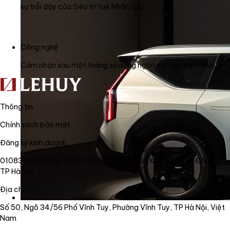
sự trỗi dậy của Siêu trí tuệ Nhân tạo
Công nghệ
Cảm nhận sau một tháng sử dụng ngôn ngữ lập trình Clojure
Thông tin
Chính sách bảo mật
Đăng ký kinh doanh
0108340562 cấp ngày 27/06/2018 bởi Sở Kế Hoạch và Đầu Tư
TP Hà Nội
Địa chỉ
Số 50, Ngõ 34/56 Phố Vĩnh Tuy, Phường Vĩnh Tuy, TP Hà Nội, Việt
Nam