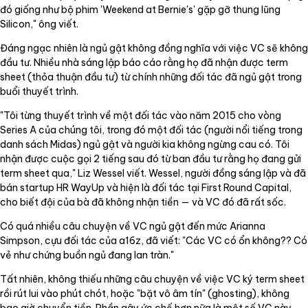
đó giống như bộ phim 'Weekend at Bernie's' gặp gỡ thung lũng
Silicon," ông viết.
Đáng ngạc nhiên là ngủ gật không đồng nghĩa với việc VC sẽ không
đầu tư. Nhiều nhà sáng lập báo cáo rằng họ đã nhận được term
sheet (thỏa thuận đầu tư) từ chính những đối tác đã ngủ gật trong
buổi thuyết trình.
"Tôi từng thuyết trình về một đối tác vào năm 2015 cho vòng
Series A của chúng tôi, trong đó một đối tác (người nổi tiếng trong
danh sách Midas) ngủ gật và người kia không ngừng cau có. Tôi
nhận được cuộc gọi 2 tiếng sau đó từ ban đầu tư rằng họ đang gửi
term sheet qua," Liz Wessel viết. Wessel, người đồng sáng lập và đã
bán startup HR WayUp và hiện là đối tác tại First Round Capital,
cho biết đội của bà đã không nhận tiền — và VC đó đã rất sốc.
Có quá nhiều câu chuyện về VC ngủ gật đến mức Arianna
Simpson, cựu đối tác của a16z, đã viết: "Các VC có ổn không?? Có
vẻ như chứng buồn ngủ đang lan tràn."
Tất nhiên, không thiếu những câu chuyện về việc VC ký term sheet
rồi rút lui vào phút chót, hoặc "bặt vô âm tín" (ghosting), không
bao giờ chuyển tiền. Phần gây ức chế hơn nữa là một số VC này