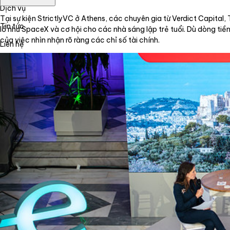
Dịch vụ
Tại sự kiện StrictlyVC ở Athens, các chuyên gia từ Verdict Capital
Tin tức
lồ như SpaceX và cơ hội cho các nhà sáng lập trẻ tuổi. Dù dòng ti
của việc nhìn nhận rõ ràng các chỉ số tài chính.
Liên hệ
Tiếng Việt
English