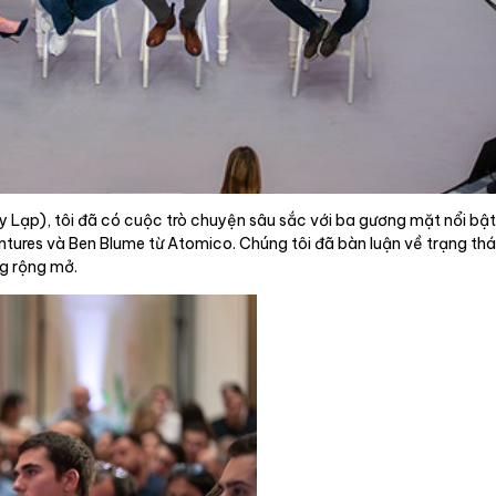
y Lạp), tôi đã có cuộc trò chuyện sâu sắc với ba gương mặt nổi bật
ures và Ben Blume từ Atomico. Chúng tôi đã bàn luận về trạng thái h
g rộng mở.