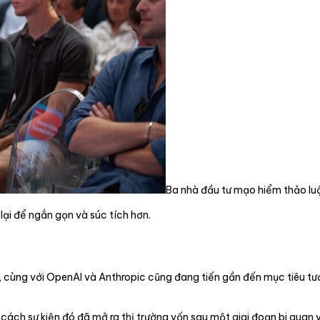
Ba nhà đầu tư mạo hiểm thảo luận
 lại để ngắn gọn và súc tích hơn.
 cùng với OpenAI và Anthropic cũng đang tiến gần đến mục tiêu tươn
 cách sự kiện đó đã mở ra thị trường vốn sau một giai đoạn bi qua