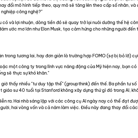
hay đổi mô hình tiếp theo, quy mô sẽ tăng lên theo cấp số nhân, và 
nh nghiệp công nghệ?"
có và lợi nhuận, dòng tiền đó sẽ quay trở lại nuôi dưỡng thế hệ côn
dám ước mơ lớn như Elon Musk, tạo cảm hứng cho những người đến từ
ận trong tương lai, hay đơn giản là trường hợp FOMO (sợ bị bỏ lỡ) c
hoặc một công ty trong lĩnh vực năng động của Mỹ hiện nay, bạn có
g sẽ thực sự khó khăn."
 giờ thấy nhiều "tư duy tập thể" (groupthink) đến thế. Ba phần tư 
giáo sư 40 tuổi tại Stanford không xây dựng thứ gì đó trong AI, kh
ễn ra. Hai nhà sáng lập với các công cụ AI ngày nay có thể đạt đượ
gười, hai vòng vốn và cả năm làm việc. Điều này đang thay đổi các