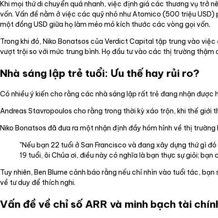
Khi mọi thứ di chuyển quá nhanh, việc định giá các thương vụ trở n
vốn. Vấn đề nằm ở việc các quỹ nhỏ như Atomico (500 triệu USD) ph
một đồng USD giữa họ làm méo mó kích thước các vòng gọi vốn.
Trong khi đó, Niko Bonatsos của Verdict Capital tập trung vào việ
vượt trội so với mức trung bình. Họ đầu tư vào các thị trường thậm c
Nhà sáng lập trẻ tuổi: Ưu thế hay rủi ro?
Có nhiều ý kiến cho rằng các nhà sáng lập rất trẻ đang nhận được h
Andreas Stavropoulos cho rằng trong thời kỳ xáo trộn, khi thế giới th
Niko Bonatsos đã đưa ra một nhận định đầy hóm hỉnh về thị trường 
"Nếu bạn 22 tuổi ở San Francisco và đang xây dựng thứ gì đ
19 tuổi, ôi Chúa ơi, điều này có nghĩa là bạn thực sự giỏi; bạn 
Tuy nhiên, Ben Blume cảnh báo rằng nếu chỉ nhìn vào tuổi tác, bạn s
về tư duy để thích nghi.
Vấn đề về chỉ số ARR và minh bạch tài chín