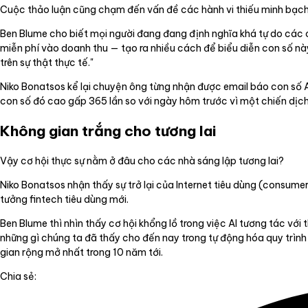
Cuộc thảo luận cũng chạm đến vấn đề các hành vi thiếu minh bạch 
Ben Blume cho biết mọi người đang đang định nghĩa khá tự do các ch
miễn phí vào doanh thu — tạo ra nhiều cách để biểu diễn con số này
trên sự thật thực tế."
Niko Bonatsos kể lại chuyện ông từng nhận được email báo con số 
con số đó cao gấp 365 lần so với ngày hôm trước vì một chiến dịch
Không gian trắng cho tương lai
Vậy cơ hội thực sự nằm ở đâu cho các nhà sáng lập tương lai?
Niko Bonatsos nhận thấy sự trở lại của Internet tiêu dùng (consume
tưởng fintech tiêu dùng mới.
Ben Blume thì nhìn thấy cơ hội khổng lồ trong việc AI tương tác với t
những gì chúng ta đã thấy cho đến nay trong tự động hóa quy trình 
gian rộng mở nhất trong 10 năm tới.
Chia sẻ: