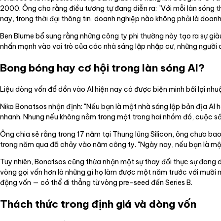
2000. Ông cho rằng điều tương tự đang diễn ra: "Với mỗi làn sóng t
nay, trong thời đại thông tin, doanh nghiệp nào không phải là doa
Ben Blume bổ sung rằng những công ty phi thường này tạo ra sự giàu 
nhấn mạnh vào vai trò của các nhà sáng lập nhập cư, những người 
Bong bóng hay cơ hội trong làn sóng AI?
Liệu dòng vốn đổ dồn vào AI hiện nay có được biện minh bởi lợi nhu
Niko Bonatsos nhận định: "Nếu bạn là một nhà sáng lập bản địa AI 
nhanh. Nhưng nếu không nằm trong một trong hai nhóm đó, cuộc sốn
Ông chia sẻ rằng trong 17 năm tại Thung lũng Silicon, ông chưa bao
trong năm qua đã chảy vào năm công ty. "Ngày nay, nếu bạn là một 
Tuy nhiên, Bonatsos cũng thừa nhận một sự thay đổi thực sự đang di
vòng gọi vốn hơn là những gì họ làm được một năm trước với mười n
động vốn — có thể đi thẳng từ vòng pre-seed đến Series B.
Thách thức trong định giá và dòng vốn