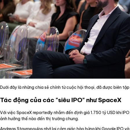
Dưới đây là những chia sẻ chính từ cuộc hội thoại, đã được biên tập
Tác động của các "siêu IPO" như SpaceX
Với việc SpaceX reportedly nhắm đến định giá 1.750 tỷ USD khi IPO,
ảnh hưởng thế nào đến thị trường chung.
Andreas Stavropoulos nhớ lại cảm giác hào hứng khi Google IPO và