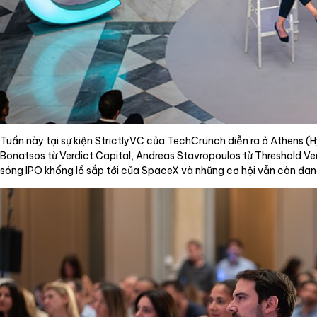
Tuần này tại sự kiện StrictlyVC của TechCrunch diễn ra ở Athens (H
Bonatsos từ Verdict Capital, Andreas Stavropoulos từ Threshold Vent
sóng IPO khổng lồ sắp tới của SpaceX và những cơ hội vẫn còn đan