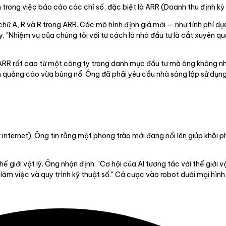
trong việc báo cáo các chỉ số, đặc biệt là ARR (Doanh thu định kỳ
ữ A, R và R trong ARR. Các mô hình định giá mới — như tính phí dựa
. "Nhiệm vụ của chúng tôi với tư cách là nhà đầu tư là cắt xuyên q
ARR rất cao từ một công ty trong danh mục đầu tư mà ông không nh
 quảng cáo vừa bùng nổ. Ông đã phải yêu cầu nhà sáng lập sử dụng c
r internet). Ông tin rằng một phong trào mới đang nổi lên giúp khôi
hế giới vật lý. Ông nhận định: "Cơ hội của AI tương tác với thế giới v
làm việc và quy trình kỹ thuật số." Cá cược vào robot dưới mọi hìn