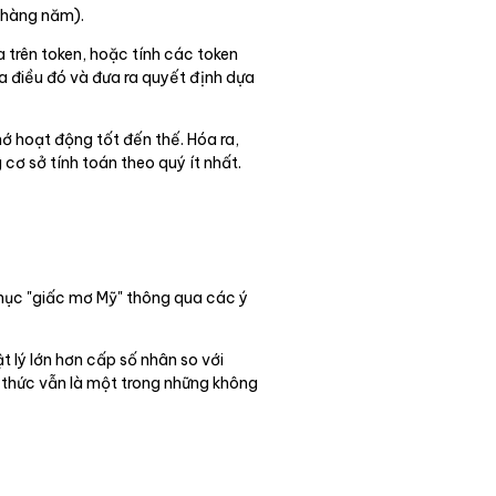
 hàng năm).
 trên token, hoặc tính các token
ua điều đó và đưa ra quyết định dựa
ớ hoạt động tốt đến thế. Hóa ra,
ơ sở tính toán theo quý ít nhất.
 phục "giấc mơ Mỹ" thông qua các ý
ật lý lớn hơn cấp số nhân so với
h thức vẫn là một trong những không