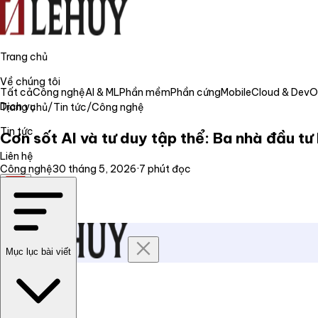
Trang chủ
Về chúng tôi
Tất cả
Công nghệ
AI & ML
Phần mềm
Phần cứng
Mobile
Cloud & Dev
Dịch vụ
Trang chủ
/
Tin tức
/
Công nghệ
Tin tức
Cơn sốt AI và tư duy tập thể: Ba nhà đầu tư
Liên hệ
Công nghệ
30 tháng 5, 2026
·
7
phút đọc
VI
Mục lục bài viết
Trang chủ
Về chúng tôi