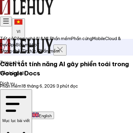
VI
Tất cả
Công nghệ
AI & ML
Phần mềm
Phần cứng
Mobile
Cloud &
DevOps
Bảo mật
IoT
Trang chủ
/
Tin tức
/
Phần mềm
Trang chủ
Cách tắt tính năng AI gây phiền toái trong
Google Docs
Về chúng tôi
Dịch vụ
Phần mềm
18 tháng 6, 2026
·
3
phút đọc
Tin tức
Liên hệ
Tiếng Việt
English
Mục lục bài viết