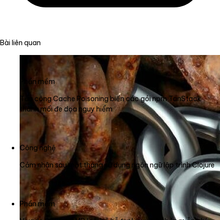
Bài liên quan
Phần mềm
Tấn công Cache Poisoning biến các gói npm TanStack
thành mối đe dọa nguy hiểm
Công nghệ
Cảm nhận sau một tháng sử dụng ngôn ngữ lập trình Clojure
Phần mềm