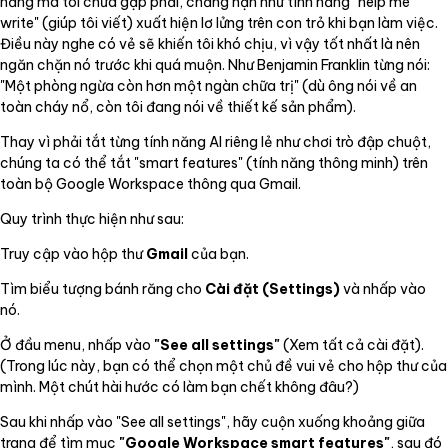
năng mà tôi chưa gặp phải, chẳng hạn như tính năng "help me
write" (giúp tôi viết) xuất hiện lơ lửng trên con trỏ khi bạn làm việc.
Điều này nghe có vẻ sẽ khiến tôi khó chịu, vì vậy tốt nhất là nên
ngăn chặn nó trước khi quá muộn. Như Benjamin Franklin từng nói:
"Một phòng ngừa còn hơn một ngàn chữa trị" (dù ông nói về an
toàn cháy nổ, còn tôi đang nói về thiết kế sản phẩm).
Thay vì phải tắt từng tính năng AI riêng lẻ như chơi trò đập chuột,
chúng ta có thể tắt "smart features" (tính năng thông minh) trên
toàn bộ Google Workspace thông qua Gmail.
Quy trình thực hiện như sau:
Truy cập vào hộp thư
Gmail
của bạn.
Tìm biểu tượng bánh răng cho
Cài đặt (Settings)
và nhấp vào
nó.
Ở đầu menu, nhấp vào
"See all settings"
(Xem tất cả cài đặt).
(Trong lúc này, bạn có thể chọn một chủ đề vui vẻ cho hộp thư của
mình. Một chút hài hước có làm bạn chết không đâu?)
Sau khi nhấp vào "See all settings", hãy cuộn xuống khoảng giữa
trang để tìm mục
"Google Workspace smart features"
, sau đó