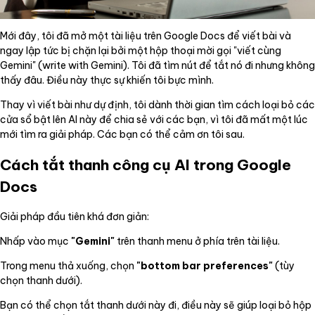
Mới đây, tôi đã mở một tài liệu trên Google Docs để viết bài và
ngay lập tức bị chặn lại bởi một hộp thoại mời gọi "viết cùng
Gemini" (write with Gemini). Tôi đã tìm nút để tắt nó đi nhưng không
thấy đâu. Điều này thực sự khiến tôi bực mình.
Thay vì viết bài như dự định, tôi dành thời gian tìm cách loại bỏ các
cửa sổ bật lên AI này để chia sẻ với các bạn, vì tôi đã mất một lúc
mới tìm ra giải pháp. Các bạn có thể cảm ơn tôi sau.
Cách tắt thanh công cụ AI trong Google
Docs
Giải pháp đầu tiên khá đơn giản:
Nhấp vào mục
"Gemini"
trên thanh menu ở phía trên tài liệu.
Trong menu thả xuống, chọn
"bottom bar preferences"
(tùy
chọn thanh dưới).
Bạn có thể chọn tắt thanh dưới này đi, điều này sẽ giúp loại bỏ hộp