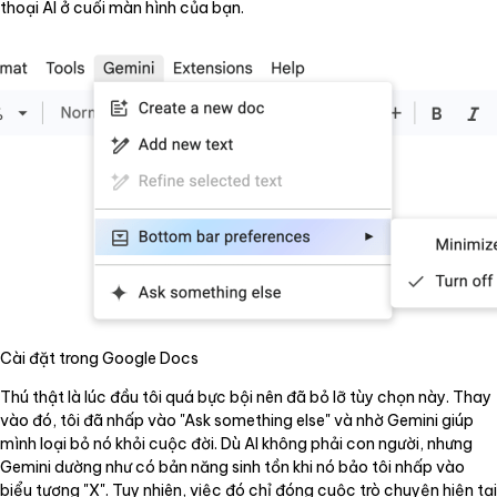
thoại AI ở cuối màn hình của bạn.
Cài đặt trong Google Docs
Thú thật là lúc đầu tôi quá bực bội nên đã bỏ lỡ tùy chọn này. Thay
vào đó, tôi đã nhấp vào "Ask something else" và nhờ Gemini giúp
mình loại bỏ nó khỏi cuộc đời. Dù AI không phải con người, nhưng
Gemini dường như có bản năng sinh tồn khi nó bảo tôi nhấp vào
biểu tượng "X". Tuy nhiên, việc đó chỉ đóng cuộc trò chuyện hiện tại