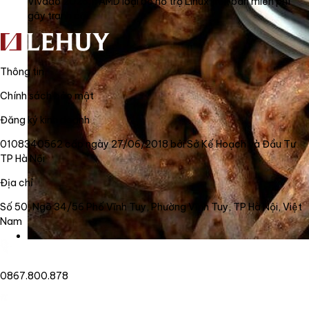
Vivado 2026.1: AMD loại bỏ hỗ trợ Linux trên bản miễn phí
gây tranh cãi
Thông tin
Chính sách bảo mật
Đăng ký kinh doanh
0108340562 cấp ngày 27/06/2018 bởi Sở Kế Hoạch và Đầu Tư
TP Hà Nội
Địa chỉ
Số 50, Ngõ 34/56 Phố Vĩnh Tuy, Phường Vĩnh Tuy, TP Hà Nội, Việt
Nam
0867.800.878