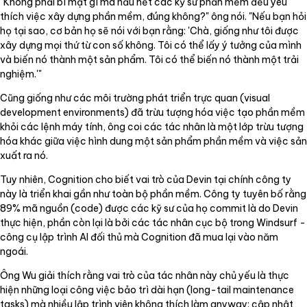
"Không phải bí mật gì mà hầu hết các kỹ sư phần mềm đều yêu
thích việc xây dựng phần mềm, đúng không?" ông nói. "Nếu bạn hỏi
họ tại sao, cơ bản họ sẽ nói với bạn rằng: 'Chà, giống như tôi được
xây dựng mọi thứ từ con số không. Tôi có thể lấy ý tưởng của mình
và biến nó thành một sản phẩm. Tôi có thể biến nó thành một trải
nghiệm.'"
Cũng giống như các môi trường phát triển trực quan (visual
development environments) đã trừu tượng hóa việc tạo phần mềm
khỏi các lệnh máy tính, ông coi các tác nhân là một lớp trừu tượng
hóa khác giữa việc hình dung một sản phẩm phần mềm và việc sản
xuất ra nó.
Tuy nhiên, Cognition cho biết vai trò của Devin tại chính công ty
này là triển khai gần như toàn bộ phần mềm. Công ty tuyên bố rằng
89% mã nguồn (code) được các kỹ sư của họ commit là do Devin
thực hiện, phần còn lại là bởi các tác nhân cục bộ trong Windsurf -
công cụ lập trình AI đối thủ mà Cognition đã mua lại vào năm
ngoái.
Ông Wu giải thích rằng vai trò của tác nhân này chủ yếu là thực
hiện những loại công việc bảo trì dài hạn (long-tail maintenance
tasks) mà nhiều lập trình viên không thích làm anyway: cập nhật