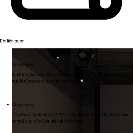
Bài liên quan
Công nghệ
Kia EV9 gặp vấn đề nghiêm trọng về pin: Trải nghiệm của
người dùng và cuộc chờ đợi kéo dài
Công nghệ
"The Last Evolution" (1932): Tiểu thuyết kinh điển tiên đoán
sự trỗi dậy của Siêu trí tuệ Nhân tạo