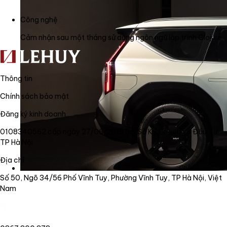
Công nghệ
Cảm nhận sau một tháng sử dụng ngôn ngữ lập trình Clojure
Thông tin
Chính sách bảo mật
Đăng ký kinh doanh
0108340562 cấp ngày 27/06/2018 bởi Sở Kế Hoạch và Đầu Tư
TP Hà Nội
Địa chỉ
Số 50, Ngõ 34/56 Phố Vĩnh Tuy, Phường Vĩnh Tuy, TP Hà Nội, Việt
Nam