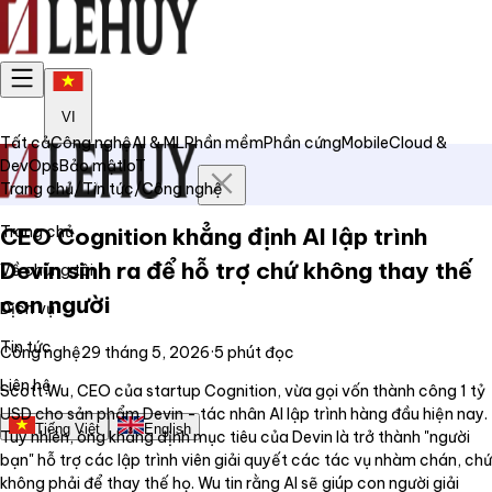
VI
Tất cả
Công nghệ
AI & ML
Phần mềm
Phần cứng
Mobile
Cloud &
DevOps
Bảo mật
IoT
Trang chủ
/
Tin tức
/
Công nghệ
Trang chủ
CEO Cognition khẳng định AI lập trình
Devin sinh ra để hỗ trợ chứ không thay thế
Về chúng tôi
con người
Dịch vụ
Tin tức
Công nghệ
29 tháng 5, 2026
·
5
phút đọc
Liên hệ
Scott Wu, CEO của startup Cognition, vừa gọi vốn thành công 1 tỷ
USD cho sản phẩm Devin - tác nhân AI lập trình hàng đầu hiện nay.
Tiếng Việt
English
Tuy nhiên, ông khẳng định mục tiêu của Devin là trở thành "người
bạn" hỗ trợ các lập trình viên giải quyết các tác vụ nhàm chán, chứ
không phải để thay thế họ. Wu tin rằng AI sẽ giúp con người giải