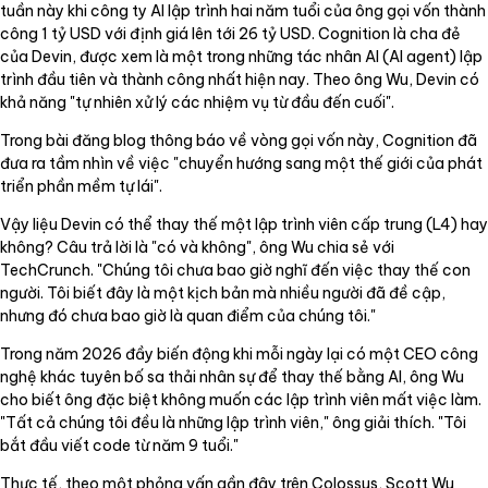
tuần này khi công ty AI lập trình hai năm tuổi của ông gọi vốn thành
công 1 tỷ USD với định giá lên tới 26 tỷ USD. Cognition là cha đẻ
của Devin, được xem là một trong những tác nhân AI (AI agent) lập
trình đầu tiên và thành công nhất hiện nay. Theo ông Wu, Devin có
khả năng "tự nhiên xử lý các nhiệm vụ từ đầu đến cuối".
Trong bài đăng blog thông báo về vòng gọi vốn này, Cognition đã
đưa ra tầm nhìn về việc "chuyển hướng sang một thế giới của phát
triển phần mềm tự lái".
Vậy liệu Devin có thể thay thế một lập trình viên cấp trung (L4) hay
không? Câu trả lời là "có và không", ông Wu chia sẻ với
TechCrunch. "Chúng tôi chưa bao giờ nghĩ đến việc thay thế con
người. Tôi biết đây là một kịch bản mà nhiều người đã đề cập,
nhưng đó chưa bao giờ là quan điểm của chúng tôi."
Trong năm 2026 đầy biến động khi mỗi ngày lại có một CEO công
nghệ khác tuyên bố sa thải nhân sự để thay thế bằng AI, ông Wu
cho biết ông đặc biệt không muốn các lập trình viên mất việc làm.
"Tất cả chúng tôi đều là những lập trình viên," ông giải thích. "Tôi
bắt đầu viết code từ năm 9 tuổi."
Thực tế, theo một phỏng vấn gần đây trên Colossus, Scott Wu