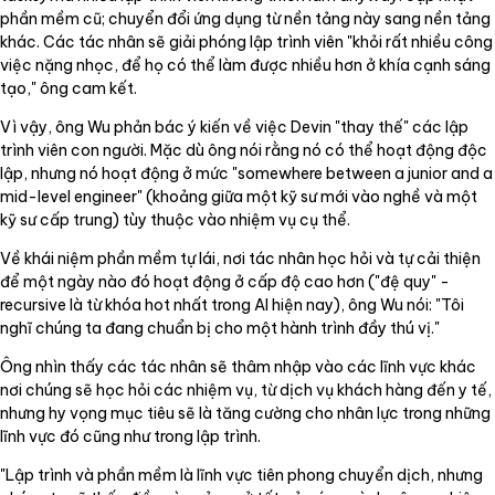
phần mềm cũ; chuyển đổi ứng dụng từ nền tảng này sang nền tảng
khác. Các tác nhân sẽ giải phóng lập trình viên "khỏi rất nhiều công
việc nặng nhọc, để họ có thể làm được nhiều hơn ở khía cạnh sáng
tạo," ông cam kết.
Vì vậy, ông Wu phản bác ý kiến về việc Devin "thay thế" các lập
trình viên con người. Mặc dù ông nói rằng nó có thể hoạt động độc
lập, nhưng nó hoạt động ở mức "somewhere between a junior and a
mid-level engineer" (khoảng giữa một kỹ sư mới vào nghề và một
kỹ sư cấp trung) tùy thuộc vào nhiệm vụ cụ thể.
Về khái niệm phần mềm tự lái, nơi tác nhân học hỏi và tự cải thiện
để một ngày nào đó hoạt động ở cấp độ cao hơn ("đệ quy" -
recursive là từ khóa hot nhất trong AI hiện nay), ông Wu nói: "Tôi
nghĩ chúng ta đang chuẩn bị cho một hành trình đầy thú vị."
Ông nhìn thấy các tác nhân sẽ thâm nhập vào các lĩnh vực khác
nơi chúng sẽ học hỏi các nhiệm vụ, từ dịch vụ khách hàng đến y tế,
nhưng hy vọng mục tiêu sẽ là tăng cường cho nhân lực trong những
lĩnh vực đó cũng như trong lập trình.
"Lập trình và phần mềm là lĩnh vực tiên phong chuyển dịch, nhưng