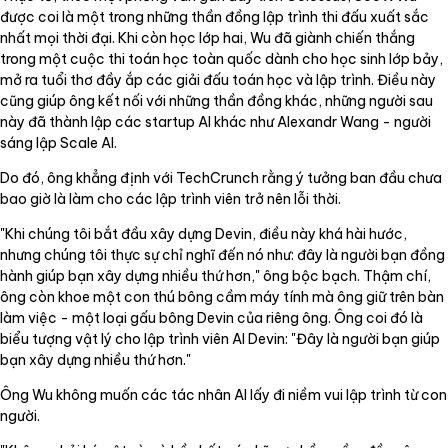
được coi là một trong những thần đồng lập trình thi đấu xuất sắc
nhất mọi thời đại. Khi còn học lớp hai, Wu đã giành chiến thắng
trong một cuộc thi toán học toàn quốc dành cho học sinh lớp bảy,
mở ra tuổi thơ đầy ắp các giải đấu toán học và lập trình. Điều này
cũng giúp ông kết nối với những thần đồng khác, những người sau
này đã thành lập các startup AI khác như Alexandr Wang - người
sáng lập Scale AI.
Do đó, ông khẳng định với TechCrunch rằng ý tưởng ban đầu chưa
bao giờ là làm cho các lập trình viên trở nên lỗi thời.
"Khi chúng tôi bắt đầu xây dựng Devin, điều này khá hài hước,
nhưng chúng tôi thực sự chỉ nghĩ đến nó như: đây là người bạn đồng
hành giúp bạn xây dựng nhiều thứ hơn," ông bộc bạch. Thậm chí,
ông còn khoe một con thú bông cầm máy tính mà ông giữ trên bàn
làm việc - một loại gấu bông Devin của riêng ông. Ông coi đó là
biểu tượng vật lý cho lập trình viên AI Devin: "Đây là người bạn giúp
bạn xây dựng nhiều thứ hơn."
Ông Wu không muốn các tác nhân AI lấy đi niềm vui lập trình từ con
người.