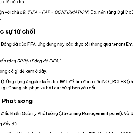
ực tế của họ.
ận với chủ đề:
"FIFA - FAP - CONFIRMATION"
. Có, nền tảng Đại lý c
.
c sự từ chối
u Bóng đá của FIFA. Ứng dụng này xác thực tôi thông qua tenant Entra
Nền tảng Dữ liệu Bóng đá FIFA."
hông có gì để xem ở đây.
uyệt). Ứng dụng Angular kiểm tra JWT để tìm đánh dấu NO_ROLES (khôn
u gì. Chúng chỉ phục vụ bất cứ thứ gì bạn yêu cầu.
ý Phát sóng
g điều khiển Quản lý Phát sóng (Streaming Management panel). Và tô
g đầy đủ.