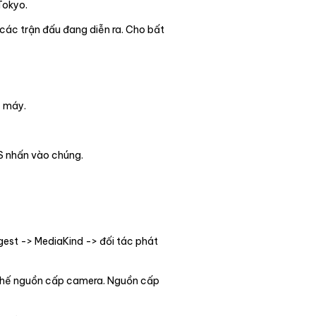
Tokyo.
 các trận đấu đang diễn ra. Cho bất
c máy.
S nhấn vào chúng.
est -> MediaKind -> đối tác phát
 thế nguồn cấp camera. Nguồn cấp