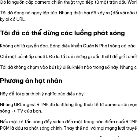
Đó là nguồn cấp camera chiến thuật trực tiếp từ một trận đấu Worl
Tôi đã đóng nó ngay lập tức. Nhưng thiệt hại đã xảy ra (đối với não
kỳ ai có URL.
Tôi đã có thể dừng các luồng phát sóng
Không chỉ là quyền đọc. Bảng điều khiển Quản lý Phát sóng có các đ
Chỉ một cú nhấp chuột. Đó là tất cả những gì cần thiết để giết ch
Tôi đã không chạm vào bất kỳ điều khiển nào trong số này. Nhưng 
Phương án hạt nhân
Hãy để tôi giải thích ý nghĩa của điều này.
Những URL ingest RTMP đó là đường ống thực tế từ camera sân vận
sóng -> TV của bạn.
Nếu một kẻ tấn công đẩy video đến một trong các điểm cuối RTMP
PGM là đầu ra phát sóng chính. Thay thế nó, và mọi mạng lưới truyền