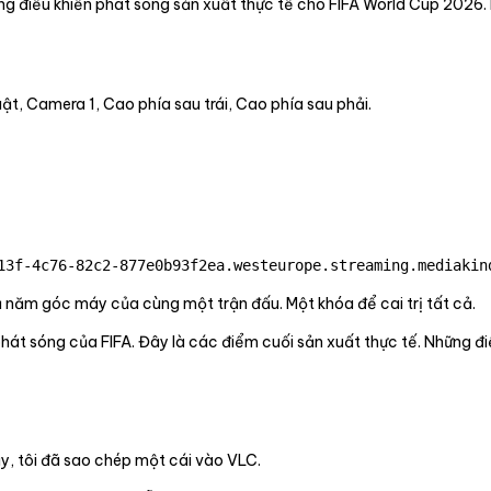
ảng điều khiển phát sóng sản xuất thực tế cho FIFA World Cup 2026.
t, Camera 1, Cao phía sau trái, Cao phía sau phải.
13f-4c76-82c2-877e0b93f2ea.westeurope.streaming.mediakin
ả năm góc máy của cùng một trận đấu. Một khóa để cai trị tất cả.
phát sóng của FIFA. Đây là các điểm cuối sản xuất thực tế. Những đ
y, tôi đã sao chép một cái vào VLC.