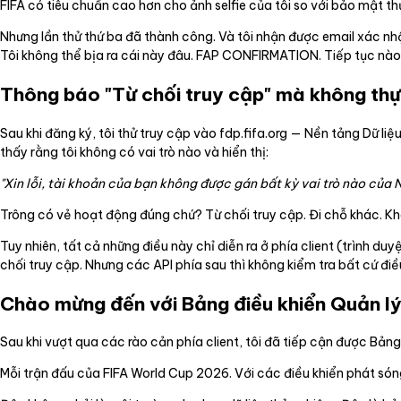
FIFA có tiêu chuẩn cao hơn cho ảnh selfie của tôi so với bảo mật th
Nhưng lần thử thứ ba đã thành công. Và tôi nhận được email xác nh
Tôi không thể bịa ra cái này đâu. FAP CONFIRMATION. Tiếp tục nào
Thông báo "Từ chối truy cập" mà không thự
Sau khi đăng ký, tôi thử truy cập vào fdp.fifa.org — Nền tảng Dữ liệ
thấy rằng tôi không có vai trò nào và hiển thị:
"Xin lỗi, tài khoản của bạn không được gán bất kỳ vai trò nào của 
Trông có vẻ hoạt động đúng chứ? Từ chối truy cập. Đi chỗ khác. K
Tuy nhiên, tất cả những điều này chỉ diễn ra ở phía client (trình d
chối truy cập. Nhưng các API phía sau thì không kiểm tra bất cứ điề
Chào mừng đến với Bảng điều khiển Quản l
Sau khi vượt qua các rào cản phía client, tôi đã tiếp cận được Bản
Mỗi trận đấu của FIFA World Cup 2026. Với các điều khiển phát són