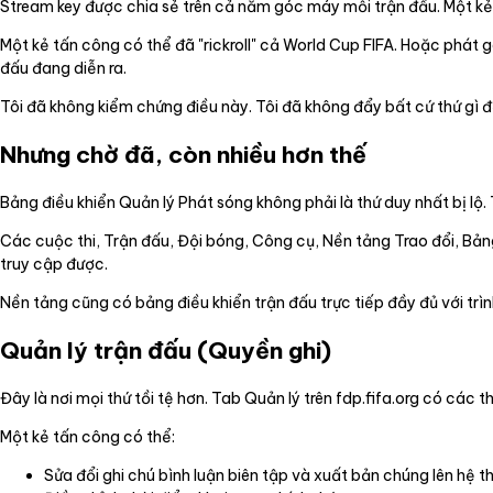
Stream key được chia sẻ trên cả năm góc máy mỗi trận đấu. Một kẻ
Một kẻ tấn công có thể đã "rickroll" cả World Cup FIFA. Hoặc phát g
đấu đang diễn ra.
Tôi đã không kiểm chứng điều này. Tôi đã không đẩy bất cứ thứ gì
Nhưng chờ đã, còn nhiều hơn thế
Bảng điều khiển Quản lý Phát sóng không phải là thứ duy nhất bị l
Các cuộc thi, Trận đấu, Đội bóng, Công cụ, Nền tảng Trao đổi, Bảng 
truy cập được.
Nền tảng cũng có bảng điều khiển trận đấu trực tiếp đầy đủ với trìn
Quản lý trận đấu (Quyền ghi)
Đây là nơi mọi thứ tồi tệ hơn. Tab Quản lý trên fdp.fifa.org có cá
Một kẻ tấn công có thể:
Sửa đổi ghi chú bình luận biên tập và xuất bản chúng lên hệ 