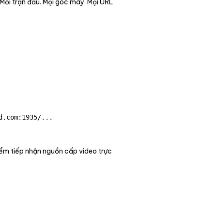
 Mỗi trận đấu. Mọi góc máy. Mọi URL
d.com:1935/...
iểm tiếp nhận nguồn cấp video trực