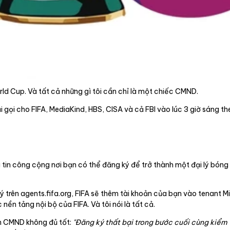
rld Cup. Và tất cả những gì tôi cần chỉ là một chiếc CMND.
i gọi cho FIFA, MediaKind, HBS, CISA và cả FBI vào lúc 3 giờ sáng th
g tin công cộng nơi bạn có thể đăng ký để trở thành một đại lý bón
ký trên agents.fifa.org, FIFA sẽ thêm tài khoản của bạn vào tenant M
ền tảng nội bộ của FIFA. Và tôi nói là tất cả.
ảnh CMND không đủ tốt:
"Đăng ký thất bại trong bước cuối cùng kiểm t