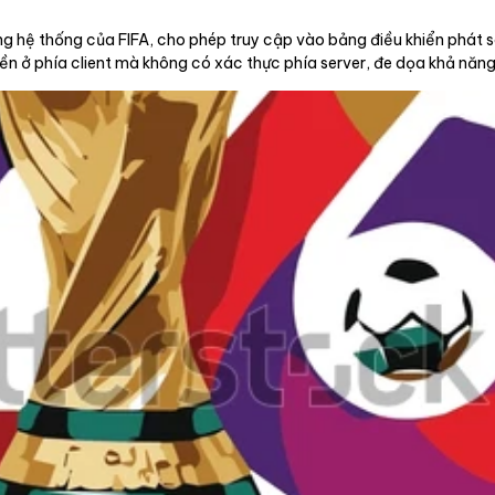
ng hệ thống của FIFA, cho phép truy cập vào bảng điều khiển phát
yền ở phía client mà không có xác thực phía server, đe dọa khả năn