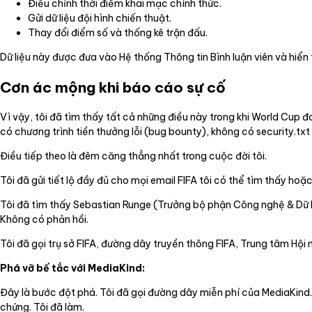
Điều chỉnh thời điểm khai mạc chính thức.
Gửi dữ liệu đội hình chiến thuật.
Thay đổi điểm số và thống kê trận đấu.
Dữ liệu này được đưa vào Hệ thống Thông tin Bình luận viên và hiển th
Cơn ác mộng khi báo cáo sự cố
Vì vậy, tôi đã tìm thấy tất cả những điều này trong khi World Cup 
có chương trình tiền thưởng lỗi (bug bounty), không có security.tx
Điều tiếp theo là đêm căng thẳng nhất trong cuộc đời tôi.
Tôi đã gửi tiết lộ đầy đủ cho mọi email FIFA tôi có thể tìm thấy hoặc
Tôi đã tìm thấy Sebastian Runge (Trưởng bộ phận Công nghệ & Dữ liệ
Không có phản hồi.
Tôi đã gọi trụ sở FIFA, đường dây truyền thông FIFA, Trung tâm Hội 
Phá vỡ bế tắc với MediaKind:
Đây là bước đột phá. Tôi đã gọi đường dây miễn phí của MediaKind. 
chứng. Tôi đã làm.