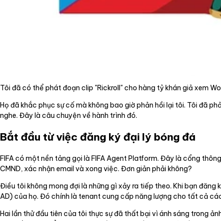
Tôi đã có thể phát đoạn clip "Rickroll" cho hàng tỷ khán giả xem Wo
Họ đã khắc phục sự cố mà không bao giờ phản hồi lại tôi. Tôi đã phả
nghe. Đây là câu chuyện về hành trình đó.
Bắt đầu từ việc đăng ký đại lý bóng đá
FIFA có một nền tảng gọi là FIFA Agent Platform. Đây là cổng thôn
CMND, xác nhận email và xong việc. Đơn giản phải không?
Điều tôi không mong đợi là những gì xảy ra tiếp theo. Khi bạn đăng 
AD) của họ. Đó chính là tenant cung cấp năng lượng cho tất cả các n
Hai lần thử đầu tiên của tôi thực sự đã thất bại vì ánh sáng trong 