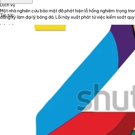
Dịch vụ
Một nhà nghiên cứu bảo mật đã phát hiện lỗ hổng nghiêm trọng tro
Tin tức
đăng ký làm đại lý bóng đá. Lỗi này xuất phát từ việc kiểm soát qu
Liên hệ
Tiếng Việt
English