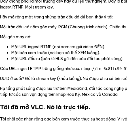
Đây không phải là môi trường dev hay dữ liệu thử nghiệm. Đây là b
ingest RTMP. Mọi stream key.
Hãy mở rộng một trong những trận đấu đó để bạn thấy ý tôi:
Mỗi trận đấu có năm góc máy: PGM (Chương trình chính), Chiến thuậ
Mỗi góc máy có:
Một URL ingest RTMP (nơi camera gửi video ĐẾN).
Một bản xem trước (nơi bạn có thể XEM luồng).
Một URL đầu ra (bản kê HLS gửi đến các đối tác phát sóng).
Các URL ingest RTMP trông giống như sau:
rtmp://in-6c81fc99-5
UUID ở cuối? Đó là stream key (khóa luồng). Nó được chia sẻ trên c
Hạ tầng phát sóng được lưu trữ trên MediaKind, đối tác công nghệ 
tiếp từ các sân vận động trên khắp Hoa Kỳ, Mexico và Canada.
Tôi đã mở VLC. Nó là trực tiếp.
Tôi phải xác nhận rằng các bản xem trước thực sự hoạt động. Vì vậ