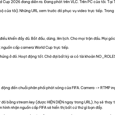
d Cup 2026 đang diễn ra. Đang phát trên VLC. Trên PC của tôi. Tại 
 bộ của tôi). Những URL xem trước đó phục vụ video trực tiếp. Trong
iều khiển đầy đủ. Bắt đầu, dừng, lên lịch. Cho mọi trận đấu. Mọi gó
ết nguồn cấp camera World Cup trực tiếp.
chúng ở đó. Hoạt động tốt. Chờ đợi bất kỳ ai có tài khoản NO_ROLE
 động đến chuỗi phân phối phát sóng của FIFA. Camera -> RTMP ing
 đó bằng stream key (được HIỆN DIỆN ngay trong URL), họ sẽ thay
 hình nhận nguồn cấp FIFA sẽ hiển thị bất cứ thứ gì bạn đẩy.