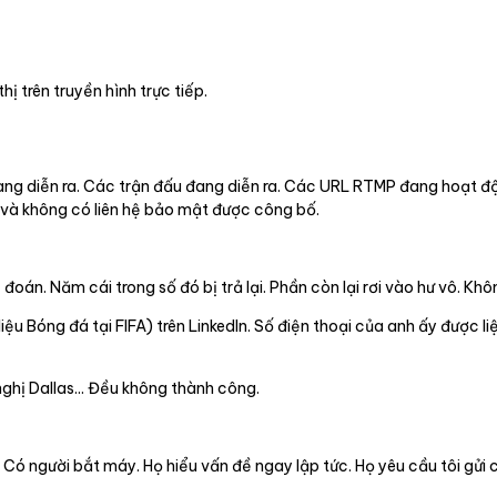
ị trên truyền hình trực tiếp.
đang diễn ra. Các trận đấu đang diễn ra. Các URL RTMP đang hoạt độ
t và không có liên hệ bảo mật được công bố.
 đoán. Năm cái trong số đó bị trả lại. Phần còn lại rơi vào hư vô. Kh
u Bóng đá tại FIFA) trên LinkedIn. Số điện thoại của anh ấy được li
nghị Dallas... Đều không thành công.
Có người bắt máy. Họ hiểu vấn đề ngay lập tức. Họ yêu cầu tôi gửi c