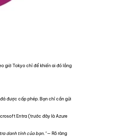
eo giờ Tokyo chỉ để khiến ai đó lắng
g đá được cấp phép. Bạn chỉ cần gửi
icrosoft Entra (trước đây là Azure
ra danh tính của bạn."
— Rõ ràng