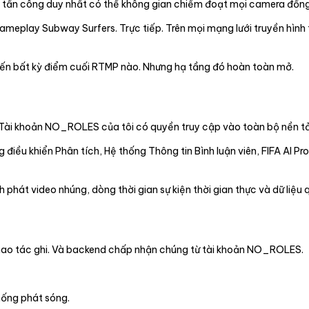
 tấn công duy nhất có thể không gian chiếm đoạt mọi camera đồng 
ameplay Subway Surfers. Trực tiếp. Trên mọi mạng lưới truyền hình t
 đến bất kỳ điểm cuối RTMP nào. Nhưng hạ tầng đó hoàn toàn mở.
ộ. Tài khoản NO_ROLES của tôi có quyền truy cập vào toàn bộ nền t
điều khiển Phân tích, Hệ thống Thông tin Bình luận viên, FIFA AI Pro
h phát video nhúng, dòng thời gian sự kiện thời gian thực và dữ liệu
c thao tác ghi. Và backend chấp nhận chúng từ tài khoản NO_ROLES.
thống phát sóng.