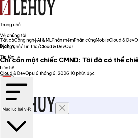
Trang chủ
Về chúng tôi
Tất cả
Công nghệ
AI & ML
Phần mềm
Phần cứng
Mobile
Cloud & Dev
Dịch vụ
Trang chủ
/
Tin tức
/
Cloud & DevOps
Tin tức
Chỉ cần một chiếc CMND: Tôi đã có thể ch
Liên hệ
Cloud & DevOps
16 tháng 6, 2026
·
10
phút đọc
VI
Mục lục bài viết
Trang chủ
Về chúng tôi