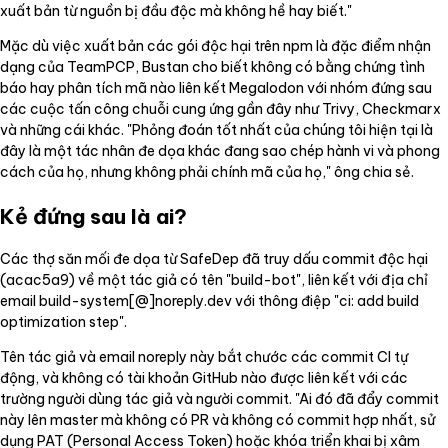
xuất bản từ nguồn bị đầu độc mà không hề hay biết."
Mặc dù việc xuất bản các gói độc hại trên npm là đặc điểm nhận
dạng của TeamPCP, Bustan cho biết không có bằng chứng tình
báo hay phân tích mã nào liên kết Megalodon với nhóm đứng sau
các cuộc tấn công chuỗi cung ứng gần đây như Trivy, Checkmarx
và những cái khác. "Phỏng đoán tốt nhất của chúng tôi hiện tại là
đây là một tác nhân đe dọa khác đang sao chép hành vi và phong
cách của họ, nhưng không phải chính mã của họ," ông chia sẻ.
Kẻ đứng sau là ai?
Các thợ săn mối đe dọa từ SafeDep đã truy dấu commit độc hại
(acac5a9) về một tác giả có tên "build-bot", liên kết với địa chỉ
email build-system[@]noreply.dev với thông điệp "ci: add build
optimization step".
Tên tác giả và email noreply này bắt chước các commit CI tự
động, và không có tài khoản GitHub nào được liên kết với các
trường người dùng tác giả và người commit. "Ai đó đã đẩy commit
này lên master mà không có PR và không có commit hợp nhất, sử
dụng PAT (Personal Access Token) hoặc khóa triển khai bị xâm