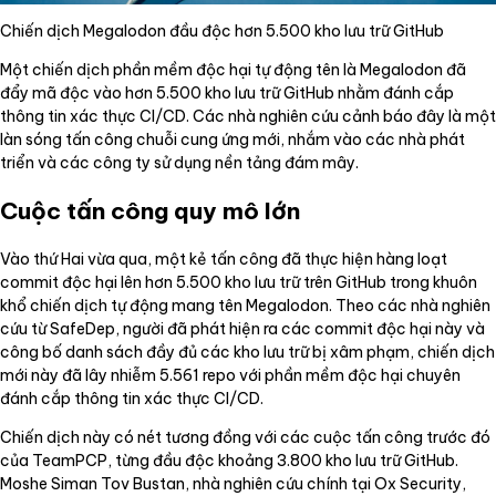
Chiến dịch Megalodon đầu độc hơn 5.500 kho lưu trữ GitHub
Một chiến dịch phần mềm độc hại tự động tên là Megalodon đã
đẩy mã độc vào hơn 5.500 kho lưu trữ GitHub nhằm đánh cắp
thông tin xác thực CI/CD. Các nhà nghiên cứu cảnh báo đây là một
làn sóng tấn công chuỗi cung ứng mới, nhắm vào các nhà phát
triển và các công ty sử dụng nền tảng đám mây.
Cuộc tấn công quy mô lớn
Vào thứ Hai vừa qua, một kẻ tấn công đã thực hiện hàng loạt
commit độc hại lên hơn 5.500 kho lưu trữ trên GitHub trong khuôn
khổ chiến dịch tự động mang tên Megalodon. Theo các nhà nghiên
cứu từ SafeDep, người đã phát hiện ra các commit độc hại này và
công bố danh sách đầy đủ các kho lưu trữ bị xâm phạm, chiến dịch
mới này đã lây nhiễm 5.561 repo với phần mềm độc hại chuyên
đánh cắp thông tin xác thực CI/CD.
Chiến dịch này có nét tương đồng với các cuộc tấn công trước đó
của TeamPCP, từng đầu độc khoảng 3.800 kho lưu trữ GitHub.
Moshe Siman Tov Bustan, nhà nghiên cứu chính tại Ox Security,