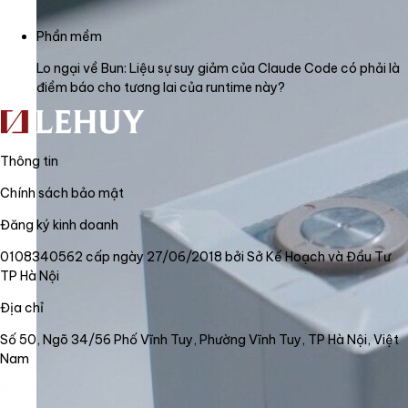
Phần mềm
Lo ngại về Bun: Liệu sự suy giảm của Claude Code có phải là
điềm báo cho tương lai của runtime này?
Thông tin
Chính sách bảo mật
Đăng ký kinh doanh
0108340562 cấp ngày 27/06/2018 bởi Sở Kế Hoạch và Đầu Tư
TP Hà Nội
Địa chỉ
Số 50, Ngõ 34/56 Phố Vĩnh Tuy, Phường Vĩnh Tuy, TP Hà Nội, Việt
Nam