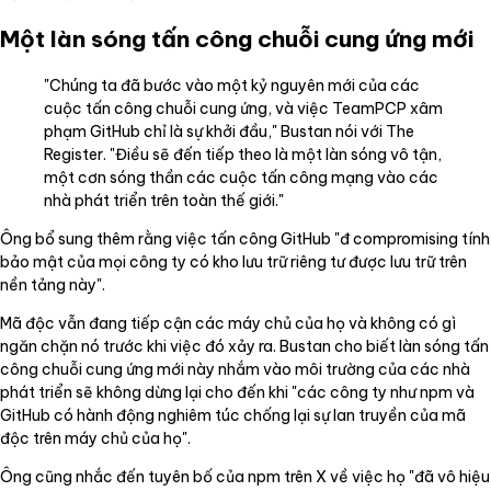
Một làn sóng tấn công chuỗi cung ứng mới
"Chúng ta đã bước vào một kỷ nguyên mới của các
cuộc tấn công chuỗi cung ứng, và việc TeamPCP xâm
phạm GitHub chỉ là sự khởi đầu," Bustan nói với The
Register. "Điều sẽ đến tiếp theo là một làn sóng vô tận,
một cơn sóng thần các cuộc tấn công mạng vào các
nhà phát triển trên toàn thế giới."
Ông bổ sung thêm rằng việc tấn công GitHub "đ compromising tính
bảo mật của mọi công ty có kho lưu trữ riêng tư được lưu trữ trên
nền tảng này".
Mã độc vẫn đang tiếp cận các máy chủ của họ và không có gì
ngăn chặn nó trước khi việc đó xảy ra. Bustan cho biết làn sóng tấn
công chuỗi cung ứng mới này nhắm vào môi trường của các nhà
phát triển sẽ không dừng lại cho đến khi "các công ty như npm và
GitHub có hành động nghiêm túc chống lại sự lan truyền của mã
độc trên máy chủ của họ".
Ông cũng nhắc đến tuyên bố của npm trên X về việc họ "đã vô hiệu