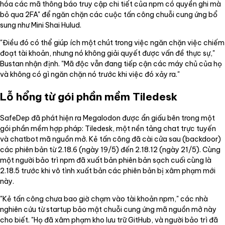
hóa các mã thông báo truy cập chi tiết của npm có quyền ghi mà
bỏ qua 2FA" để ngăn chặn các cuộc tấn công chuỗi cung ứng bổ
sung như Mini Shai Hulud.
"Điều đó có thể giúp ích một chút trong việc ngăn chặn việc chiếm
đoạt tài khoản, nhưng nó không giải quyết được vấn đề thực sự,"
Bustan nhận định. "Mã độc vẫn đang tiếp cận các máy chủ của họ
và không có gì ngăn chặn nó trước khi việc đó xảy ra."
Lỗ hổng từ gói phần mềm Tiledesk
SafeDep đã phát hiện ra Megalodon được ẩn giấu bên trong một
gói phần mềm hợp pháp: Tiledesk, một nền tảng chat trực tuyến
và chatbot mã nguồn mở. Kẻ tấn công đã cài cửa sau (backdoor)
các phiên bản từ 2.18.6 (ngày 19/5) đến 2.18.12 (ngày 21/5). Cùng
một người bảo trì npm đã xuất bản phiên bản sạch cuối cùng là
2.18.5 trước khi vô tình xuất bản các phiên bản bị xâm phạm mới
này.
"Kẻ tấn công chưa bao giờ chạm vào tài khoản npm," các nhà
nghiên cứu từ startup bảo mật chuỗi cung ứng mã nguồn mở này
cho biết. "Họ đã xâm phạm kho lưu trữ GitHub, và người bảo trì đã