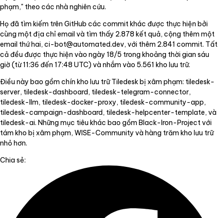
phạm," theo các nhà nghiên cứu.
Họ đã tìm kiếm trên GitHub các commit khác được thực hiện bởi
cùng một địa chỉ email và tìm thấy 2.878 kết quả, cộng thêm một
email thứ hai,
ci-bot@automated.dev
, với thêm 2.841 commit. Tất
cả đều được thực hiện vào ngày 18/5 trong khoảng thời gian sáu
giờ (từ 11:36 đến 17:48 UTC) và nhắm vào 5.561 kho lưu trữ.
Điều này bao gồm chín kho lưu trữ Tiledesk bị xâm phạm: tiledesk-
server, tiledesk-dashboard, tiledesk-telegram-connector,
tiledesk-llm, tiledesk-docker-proxy, tiledesk-community-app,
tiledesk-campaign-dashboard, tiledesk-helpcenter-template, và
tiledesk-ai. Những mục tiêu khác bao gồm Black-Iron-Project với
tám kho bị xâm phạm, WISE-Community và hàng trăm kho lưu trữ
nhỏ hơn.
Chia sẻ: