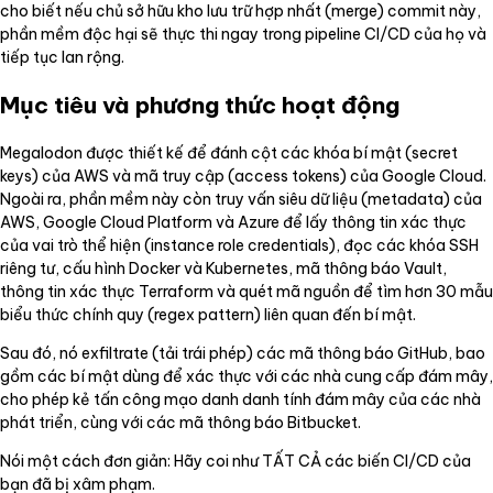
cho biết nếu chủ sở hữu kho lưu trữ hợp nhất (merge) commit này,
phần mềm độc hại sẽ thực thi ngay trong pipeline CI/CD của họ và
tiếp tục lan rộng.
Mục tiêu và phương thức hoạt động
Megalodon được thiết kế để đánh cột các khóa bí mật (secret
keys) của AWS và mã truy cập (access tokens) của Google Cloud.
Ngoài ra, phần mềm này còn truy vấn siêu dữ liệu (metadata) của
AWS, Google Cloud Platform và Azure để lấy thông tin xác thực
của vai trò thể hiện (instance role credentials), đọc các khóa SSH
riêng tư, cấu hình Docker và Kubernetes, mã thông báo Vault,
thông tin xác thực Terraform và quét mã nguồn để tìm hơn 30 mẫu
biểu thức chính quy (regex pattern) liên quan đến bí mật.
Sau đó, nó exfiltrate (tải trái phép) các mã thông báo GitHub, bao
gồm các bí mật dùng để xác thực với các nhà cung cấp đám mây,
cho phép kẻ tấn công mạo danh danh tính đám mây của các nhà
phát triển, cùng với các mã thông báo Bitbucket.
Nói một cách đơn giản: Hãy coi như TẤT CẢ các biến CI/CD của
bạn đã bị xâm phạm.