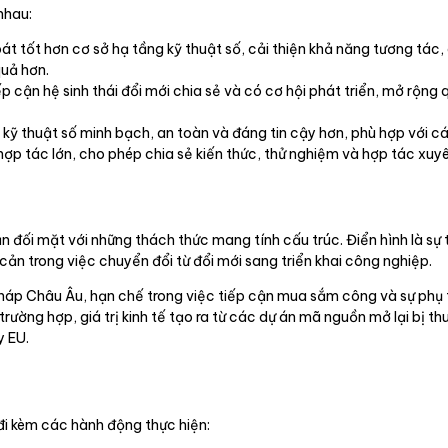
nhau:
t tốt hơn cơ sở hạ tầng kỹ thuật số, cải thiện khả năng tương tác, 
quả hơn.
ếp cận hệ sinh thái đổi mới chia sẻ và có cơ hội phát triển, mở rộn
ỹ thuật số minh bạch, an toàn và đáng tin cậy hơn, phù hợp với các
hợp tác lớn, cho phép chia sẻ kiến thức, thử nghiệm và hợp tác xuyên
đối mặt với những thách thức mang tính cấu trúc. Điển hình là sự t
cản trong việc chuyển đổi từ đổi mới sang triển khai công nghiệp.
ải pháp Châu Âu, hạn chế trong việc tiếp cận mua sắm công và sự p
ường hợp, giá trị kinh tế tạo ra từ các dự án mã nguồn mở lại bị th
y EU.
đi kèm các hành động thực hiện: