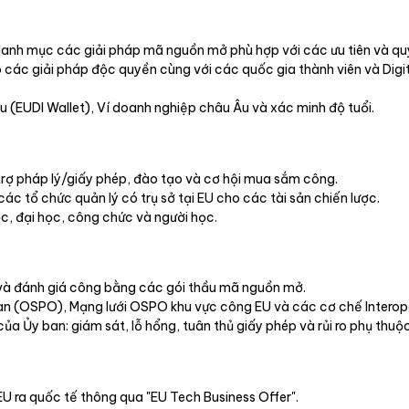
nh mục các giải pháp mã nguồn mở phù hợp với các ưu tiên và qu
o các giải pháp độc quyền cùng với các quốc gia thành viên và D
 (EUDI Wallet), Ví doanh nghiệp châu Âu và xác minh độ tuổi.
trợ pháp lý/giấy phép, đào tạo và cơ hội mua sắm công.
các tổ chức quản lý có trụ sở tại EU cho các tài sản chiến lược.
c, đại học, công chức và người học.
và đánh giá công bằng các gói thầu mã nguồn mở.
 (OSPO), Mạng lưới OSPO khu vực công EU và các cơ chế Interope
ủa Ủy ban: giám sát, lỗ hổng, tuân thủ giấy phép và rủi ro phụ thuộc
U ra quốc tế thông qua "EU Tech Business Offer".