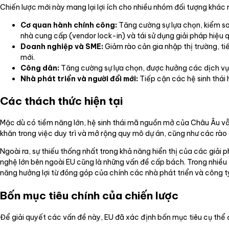
Chiến lược mới này mang lại lợi ích cho nhiều nhóm đối tượng khác 
Cơ quan hành chính công:
Tăng cường sự lựa chọn, kiểm soá
nhà cung cấp (vendor lock-in) và tái sử dụng giải pháp hiệu 
Doanh nghiệp và SME:
Giảm rào cản gia nhập thị trường, ti
mới.
Công dân:
Tăng cường sự lựa chọn, được hưởng các dịch vụ k
Nhà phát triển và người đổi mới:
Tiếp cận các hệ sinh thái 
Các thách thức hiện tại
Mặc dù có tiềm năng lớn, hệ sinh thái mã nguồn mở của Châu Âu vẫn 
khăn trong việc duy trì và mở rộng quy mô dự án, cũng như các rào 
Ngoài ra, sự thiếu thống nhất trong khả năng hiển thị của các gi
nghệ lớn bên ngoài EU cũng là những vấn đề cấp bách. Trong nhiều tr
năng hưởng lợi từ đóng góp của chính các nhà phát triển và công t
Bốn mục tiêu chính của chiến lược
Để giải quyết các vấn đề này, EU đã xác định bốn mục tiêu cụ thể 