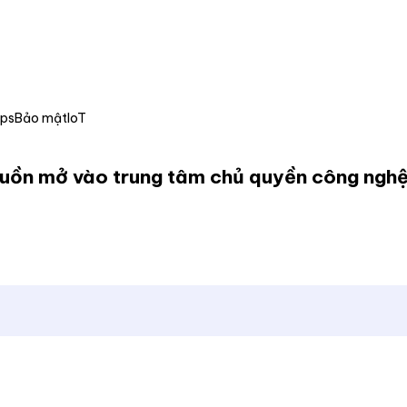
Ops
Bảo mật
IoT
guồn mở vào trung tâm chủ quyền công ngh