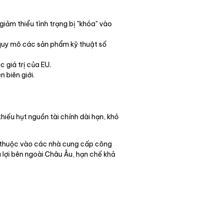
giảm thiểu tình trạng bị "khóa" vào
g quy mô các sản phẩm kỹ thuật số
 giá trị của EU.
 biên giới.
hiếu hụt nguồn tài chính dài hạn, khó
hụ thuộc vào các nhà cung cấp công
u lợi bên ngoài Châu Âu, hạn chế khả