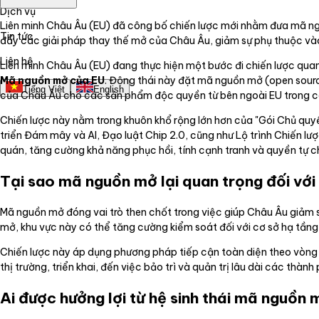
Dịch vụ
Liên minh Châu Âu (EU) đã công bố chiến lược mới nhằm đưa mã ngu
Tin tức
đẩy các giải pháp thay thế mở của Châu Âu, giảm sự phụ thuộc vào 
Liên hệ
Liên minh Châu Âu (EU) đang thực hiện một bước đi chiến lược qua
Mã nguồn mở của EU
. Động thái này đặt mã nguồn mở (open sour
Tiếng Việt
English
của Châu Âu cho các sản phẩm độc quyền từ bên ngoài EU trong cá
Chiến lược này nằm trong khuôn khổ rộng lớn hơn của "Gói Chủ quyề
triển Đám mây và AI, Đạo luật Chip 2.0, cũng như Lộ trình Chiến lư
quán, tăng cường khả năng phục hồi, tính cạnh tranh và quyền tự c
Tại sao mã nguồn mở lại quan trọng đối vớ
Mã nguồn mở đóng vai trò then chốt trong việc giúp Châu Âu giả
mở, khu vực này có thể tăng cường kiểm soát đối với cơ sở hạ tầ
Chiến lược này áp dụng phương pháp tiếp cận toàn diện theo vòng đời
thị trường, triển khai, đến việc bảo trì và quản trị lâu dài các th
Ai được hưởng lợi từ hệ sinh thái mã nguồn