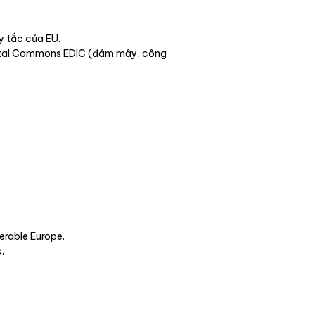
y tắc của EU.
igital Commons EDIC (đám mây, công
rable Europe.
.