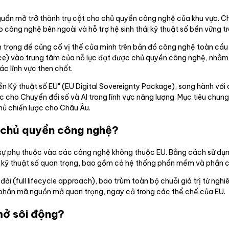
ồn mở trở thành trụ cột cho chủ quyền công nghệ của khu vực. Chi
công nghệ bên ngoài và hỗ trợ hệ sinh thái kỹ thuật số bền vững t
n trọng để củng cố vị thế của mình trên bản đồ công nghệ toàn cầ
ce) vào trung tâm của nỗ lực đạt được chủ quyền công nghệ, nhằm 
c lĩnh vực then chốt.
n Kỹ thuật số EU" (EU Digital Sovereignty Package), song hành với 
ợc cho Chuyển đổi số và AI trong lĩnh vực năng lượng. Mục tiêu chun
hủ chiến lược cho Châu Âu.
i chủ quyền công nghệ?
m sự phụ thuộc vào các công nghệ không thuộc EU. Bằng cách sử d
ng kỹ thuật số quan trọng, bao gồm cả hệ thống phần mềm và phần 
 (full lifecycle approach), bao trùm toàn bộ chuỗi giá trị từ nghiê
ành phần mã nguồn mở quan trọng, ngay cả trong các thể chế của EU.
 mở sôi động?