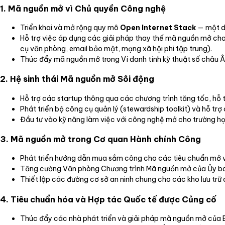
1. Mã nguồn mở vì Chủ quyền Công nghệ
Triển khai và mở rộng quy mô
Open Internet Stack
— một da
Hỗ trợ việc áp dụng các giải pháp thay thế mã nguồn mở ch
cụ văn phòng, email bảo mật, mạng xã hội phi tập trung).
Thúc đẩy mã nguồn mở trong Ví danh tính kỹ thuật số châu Âu
2. Hệ sinh thái Mã nguồn mở Sôi động
Hỗ trợ các startup thông qua các chương trình tăng tốc, hỗ 
Phát triển bộ công cụ quản lý (stewardship toolkit) và hỗ trợ 
Đầu tư vào kỹ năng làm việc với công nghệ mở cho trường họ
3. Mã nguồn mở trong Cơ quan Hành chính Công
Phát triển hướng dẫn mua sắm công cho các tiêu chuẩn mở 
Tăng cường Văn phòng Chương trình Mã nguồn mở của Ủy ban
Thiết lập các đường cơ sở an ninh chung cho các kho lưu trữ c
4. Tiêu chuẩn hóa và Hợp tác Quốc tế được Củng cố
Thúc đẩy các nhà phát triển và giải pháp mã nguồn mở của E