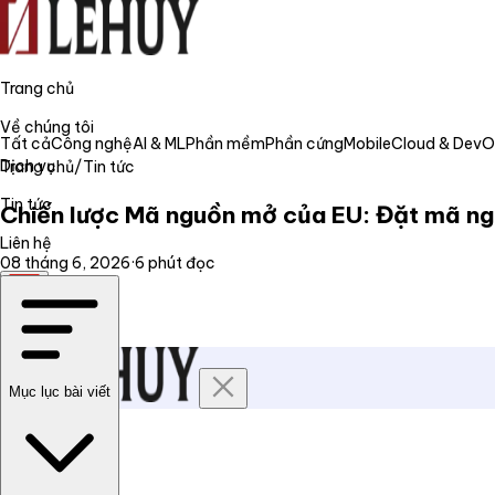
Trang chủ
Về chúng tôi
Tất cả
Công nghệ
AI & ML
Phần mềm
Phần cứng
Mobile
Cloud & Dev
Dịch vụ
Trang chủ
/
Tin tức
Tin tức
Chiến lược Mã nguồn mở của EU: Đặt mã n
Liên hệ
08 tháng 6, 2026
·
6
phút đọc
VI
Mục lục bài viết
Trang chủ
Về chúng tôi