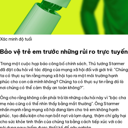
Xác minh độ tuổi
Bảo vệ trẻ em trước những rủi ro trực tuyến
Trong một cuộc họp báo công bố chính sách, Thủ tướng Starmer
đã đặt câu hỏi về tác động của mạng xã hội đối với giới trẻ: "Chúng
ta có thực sự tin rằng mạng xã hội tạo ra một môi trường hạnh
phúc cho con cái mình không? Chúng ta có thực sự tin rằng đó là
nơi chúng có thể cảm thấy an toàn không?".
Ông cho rằng không cần phải trả lời những câu hỏi này vì "bậc cha
mẹ nào cũng có thể nhìn thấy bằng mắt thường". Ông Starmer
nhấn mạnh rằng mạng xã hội đang làm cho trẻ em không hạnh
phúc, tạo điều kiện cho nạn bắt nạt và lạm dụng, thậm chí gây hại
cho sức khỏe tinh thần của chúng ta bằng cách tiếp xúc với các
nội dung nguy hiểm được thiết kế để gây nghiện.