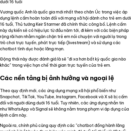
dưới 16 tuổi
Vương quốc Anh là quốc gia mới nhất theo chân Úc trong việc áp
dụng lệnh cấm hoàn toàn đối với mạng xã hội dành cho trẻ em dưới
16 tuổi, Thủ tướng Keir Starmer đã chính thức công bố. Lệnh cấm
này dự kiến sẽ có hiệu lực từ đầu năm tới, đi kèm với các biện pháp
rộng rãi hơn nhằm ngăn chặn trẻ em nói chuyện với người lạ trong
trò chơi trực tuyến, phát trực tiếp (livestream) và sử dụng các
chatbot tình dục hoặc lãng mạn.
Động thái này được đánh giá là sẽ "đi xa hơn bất kỳ quốc gia nào
khác" trong việc hạn chế thời gian trực tuyến của trẻ em.
Các nền tảng bị ảnh hưởng và ngoại lệ
Theo quy định mới, các ứng dụng mạng xã hội phổ biến như
Snapchat, TikTok, YouTube, Instagram, Facebook và X sẽ bị cấm
đối với người dùng dưới 16 tuổi. Tuy nhiên, các ứng dụng nhắn tin
như WhatsApp và Signal sẽ không nằm trong phạm vi áp dụng của
lệnh cấm này.
Ngoài ra, chính phủ cũng quy định các "chatbot đồng hành lãng