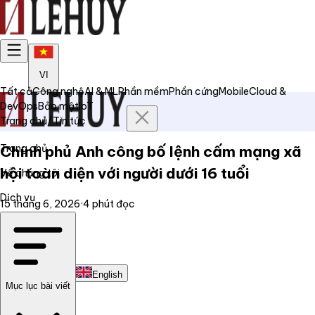
VI
Tất cả
Công nghệ
AI & ML
Phần mềm
Phần cứng
Mobile
Cloud &
DevOps
Bảo mật
IoT
Trang chủ
/
Tin tức
Trang chủ
Chính phủ Anh công bố lệnh cấm mạng xã
hội toàn diện với người dưới 16 tuổi
Về chúng tôi
Dịch vụ
15 tháng 6, 2026
·
4
phút đọc
Tin tức
Liên hệ
Tiếng Việt
English
Mục lục bài viết