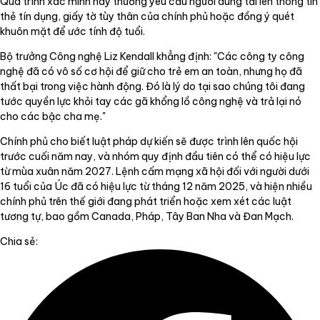
Quá trình xác minh này thường yêu cầu người dùng tải lên thông tin
thẻ tín dụng, giấy tờ tùy thân của chính phủ hoặc đồng ý quét
khuôn mặt để ước tính độ tuổi.
Bộ trưởng Công nghệ Liz Kendall khẳng định: "Các công ty công
nghệ đã có vô số cơ hội để giữ cho trẻ em an toàn, nhưng họ đã
thất bại trong việc hành động. Đó là lý do tại sao chúng tôi đang
tước quyền lực khỏi tay các gã khổng lồ công nghệ và trả lại nó
cho các bậc cha mẹ."
Chính phủ cho biết luật pháp dự kiến sẽ được trình lên quốc hội
trước cuối năm nay, và nhóm quy định đầu tiên có thể có hiệu lực
từ mùa xuân năm 2027. Lệnh cấm mạng xã hội đối với người dưới
16 tuổi của Úc đã có hiệu lực từ tháng 12 năm 2025, và hiện nhiều
chính phủ trên thế giới đang phát triển hoặc xem xét các luật
tương tự, bao gồm Canada, Pháp, Tây Ban Nha và Đan Mạch.
Chia sẻ: