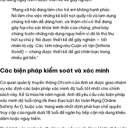
"Mạng xã hội đang làm cho trẻ em không hạnh phúc.
Nó làm cho việc những kẻ bắt nạt quấy rối và lạm dụng
chúng trở nên dễ dàng hơn, và thậm chí có thể đang
gây hại cho sức khỏe tinh thần của chúng, phơi bày
chúng trước những nội dung nguy hiểm vì đó là thứ thu
hút sự chú ý. Nó được thiết kế để gây nghiện — tất
nhiên là vậy. Các tính năng như Cuộn vô tận (Infinite
Scroll) — chúng được thiết kế để giữ chân bạn trong
nhiều giờ liền."
Các biện pháp kiểm soát và xác minh
Cơ quan quản lý truyền thông Ofcom của Anh sẽ được giao nhiệm
vụ xác định các biện pháp xác minh độ tuổi tốt nhất cho chính
sách này. Kể từ mùa hè năm ngoái, Anh đã yêu cầu các biện pháp
xác minh độ tuổi rộng rãi theo Đạo luật An toàn Mạng (Online
Safety Act), buộc các trang web nhất định phải hạn chế quyền
truy cập của người dưới 18 tuổi để ngăn họ tiếp cận nội dung khiêu
dâm hoặc nguy hiểm.