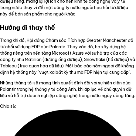
dữ liệu riêng, mang lại lợi ích cho nền kinh tế công nghệ và y tế
trong nước thay vì để một công ty nước ngoài học hỏi từ dữ liệu
này để bán sản phẩm cho người khác.
Hướng đi thay thế
Trong khi đó, Hội đồng Chăm sóc Tích hợp Greater Manchester đã
từ chối sử dụng FDP của Palantir. Thay vào đó, họ xây dựng hệ
thống riêng trên nền tảng Microsoft Azure với sự hỗ trợ của các
công ty như Matillion (đường ống dữ liệu), Snowflake (hồ dữ liệu) và
Tableau (trực quan hóa dữ liệu). Một báo cáo năm ngoái đã khẳng
định hệ thống này "vượt xa bất kỳ thứ mà FDP hiện tại cung cấp".
Những tháng tới sẽ mang tính quyết định đối với sự hiện diện của
Palantir trong hệ thống y tế công Anh, khi áp lực về chủ quyền dữ
liệu và hỗ trợ doanh nghiệp công nghệ trong nước ngày càng tăng.
Chia sẻ: