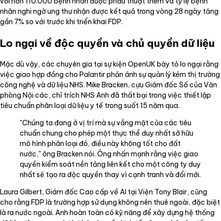
với hơn 110.000 bệnh nhân được phẫu thuật thêm và tỷ lệ bệnh
nhân nghi ngờ ung thư nhận được kết quả trong vòng 28 ngày tăng
gần 7% so với trước khi triển khai FDP.
Lo ngại về độc quyền và chủ quyền dữ liệu
Mặc dù vậy, các chuyên gia tại sự kiện OpenUK bày tỏ lo ngại rằng
việc giao hợp đồng cho Palantir phản ánh sự quản lý kém thị trường
công nghệ và dữ liệu NHS. Mike Bracken, cựu Giám đốc Số của Văn
phòng Nội các, chỉ trích NHS Anh đã thất bại trong việc thiết lập
tiêu chuẩn phân loại dữ liệu y tế trong suốt 15 năm qua.
"Chúng ta đang ở vị trí mà sự vắng mặt của các tiêu
chuẩn chung cho phép một thực thể duy nhất sở hữu
mô hình phân loại đó, điều này không tốt cho đất
nước," ông Bracken nói. Ông nhấn mạnh rằng việc giao
quyền kiểm soát nền tảng liên kết cho một công ty duy
nhất sẽ tạo ra độc quyền thay vì cạnh tranh và đổi mới.
Laura Gilbert, Giám đốc Cao cấp về AI tại Viện Tony Blair, cũng
cho rằng FDP là trường hợp sử dụng không nên thuê ngoài, đặc biệt
là ra nước ngoài. Anh hoàn toàn có kỹ năng để xây dựng hệ thống