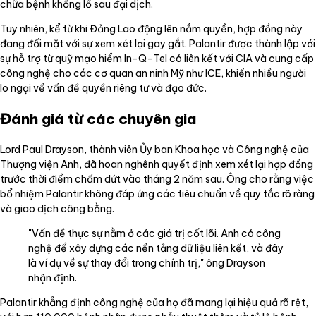
chữa bệnh khổng lồ sau đại dịch.
Tuy nhiên, kể từ khi Đảng Lao động lên nắm quyền, hợp đồng này
đang đối mặt với sự xem xét lại gay gắt. Palantir được thành lập với
sự hỗ trợ từ quỹ mạo hiểm In-Q-Tel có liên kết với CIA và cung cấp
công nghệ cho các cơ quan an ninh Mỹ như ICE, khiến nhiều người
lo ngại về vấn đề quyền riêng tư và đạo đức.
Đánh giá từ các chuyên gia
Lord Paul Drayson, thành viên Ủy ban Khoa học và Công nghệ của
Thượng viện Anh, đã hoan nghênh quyết định xem xét lại hợp đồng
trước thời điểm chấm dứt vào tháng 2 năm sau. Ông cho rằng việc
bổ nhiệm Palantir không đáp ứng các tiêu chuẩn về quy tắc rõ ràng
và giao dịch công bằng.
"Vấn đề thực sự nằm ở các giá trị cốt lõi. Anh có công
nghệ để xây dựng các nền tảng dữ liệu liên kết, và đây
là ví dụ về sự thay đổi trong chính trị," ông Drayson
nhận định.
Palantir khẳng định công nghệ của họ đã mang lại hiệu quả rõ rệt,