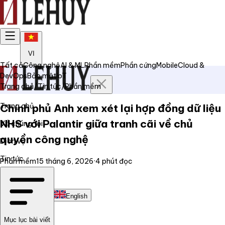
VI
Tất cả
Công nghệ
AI & ML
Phần mềm
Phần cứng
Mobile
Cloud &
DevOps
Bảo mật
IoT
Trang chủ
/
Tin tức
/
Phần mềm
Trang chủ
Chính phủ Anh xem xét lại hợp đồng dữ liệu
NHS với Palantir giữa tranh cãi về chủ
Về chúng tôi
quyền công nghệ
Dịch vụ
Tin tức
Phần mềm
15 tháng 6, 2026
·
4
phút đọc
Liên hệ
Tiếng Việt
English
Mục lục bài viết