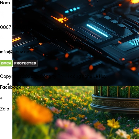
Nam
0867.800.878
info@lehuy.net
Copyright 2026 @ Công ty TNHH công nghệ Lê Huy
Facebook
Zalo