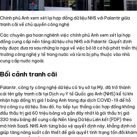
Chính phủ Anh xem xét lại hợp đồng dữ liệu NHS với Palantir giữa
tranh cãi về chủ quyền công nghệ
Các chuyên gia hoan nghênh việc chính phủ Anh xem xét lại hợp
đồng cung cấp nền tảng dữ liệu cho NHS với Palantir. Quyết định
này được đưa ra sau những lo ngại về việc bỏ lỡ cơ hội phát triển thị
trường công nghệ y tế trong nước và rủi ro bị phụ thuộc vào nhà
cung cấp nước ngoài.
Bối cảnh tranh cãi
Palantir, công ty công nghệ dữ liệu có trụ sở tại Mỹ, đã trở thành
cái tên gây tranh cãi tại Dịch vụ Y tế Quốc gia Anh (NHS) kể từ khi
nhận hợp đồng trị giá 1 bảng Anh trong đại dịch COVID-19 để hỗ
trợ công cụ dữ liệu. Sau đó, họ tiếp tục thắng các hợp đồng không
đấu thầu trị giá 60 triệu bảng và gần đây nhất là gói thầu trị giá
330 triệu bảng để cung cấp Nền tảng Dữ liệu Liên kết (FDP) theo
mô hình SaaS. NHS Anh từng bảo vệ quyết định này, khẳng định nó
giúp tăng năng suất cần thiết để giải quyết tình trạng tồn đõi khám