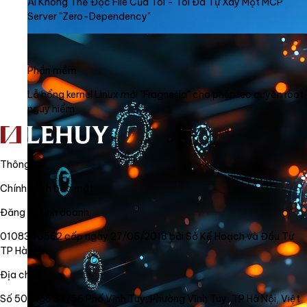
AI Không Thể Đọc File Của Tôi - Tôi Đã Tự Xây Một MCP
Server "Zero-Dependency"
Phần mềm
Lỗ hổng kernel Linux mới "Fragnesia" cho phép leo quyền root
nguy hiểm
Thông tin
Chính sách bảo mật
Đăng ký kinh doanh
0108340562 cấp ngày 27/06/2018 bởi Sở Kế Hoạch và Đầu Tư
TP Hà Nội
Địa chỉ
Số 50, Ngõ 34/56 Phố Vĩnh Tuy, Phường Vĩnh Tuy, TP Hà Nội, Việt