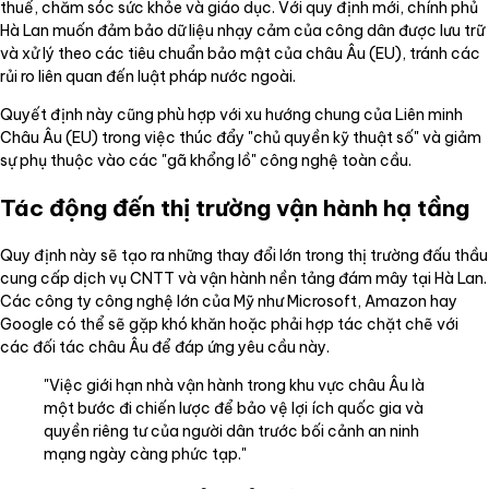
thuế, chăm sóc sức khỏe và giáo dục. Với quy định mới, chính phủ
Hà Lan muốn đảm bảo dữ liệu nhạy cảm của công dân được lưu trữ
và xử lý theo các tiêu chuẩn bảo mật của châu Âu (EU), tránh các
rủi ro liên quan đến luật pháp nước ngoài.
Quyết định này cũng phù hợp với xu hướng chung của Liên minh
Châu Âu (EU) trong việc thúc đẩy "chủ quyền kỹ thuật số" và giảm
sự phụ thuộc vào các "gã khổng lồ" công nghệ toàn cầu.
Tác động đến thị trường vận hành hạ tầng
Quy định này sẽ tạo ra những thay đổi lớn trong thị trường đấu thầu
cung cấp dịch vụ CNTT và vận hành nền tảng đám mây tại Hà Lan.
Các công ty công nghệ lớn của Mỹ như Microsoft, Amazon hay
Google có thể sẽ gặp khó khăn hoặc phải hợp tác chặt chẽ với
các đối tác châu Âu để đáp ứng yêu cầu này.
"Việc giới hạn nhà vận hành trong khu vực châu Âu là
một bước đi chiến lược để bảo vệ lợi ích quốc gia và
quyền riêng tư của người dân trước bối cảnh an ninh
mạng ngày càng phức tạp."