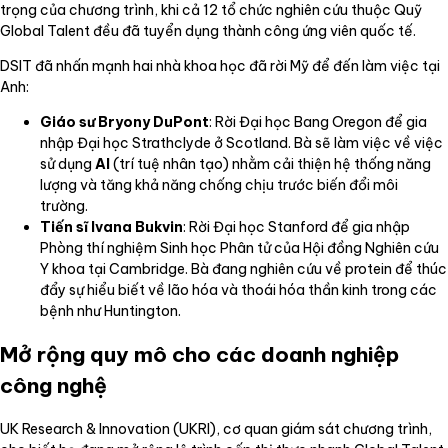
trọng của chương trình, khi cả 12 tổ chức nghiên cứu thuộc Quỹ
Global Talent đều đã tuyển dụng thành công ứng viên quốc tế.
DSIT đã nhấn mạnh hai nhà khoa học đã rời Mỹ để đến làm việc tại
Anh:
Giáo sư Bryony DuPont
: Rời Đại học Bang Oregon để gia
nhập Đại học Strathclyde ở Scotland. Bà sẽ làm việc về việc
sử dụng
AI
(trí tuệ nhân tạo) nhằm cải thiện hệ thống năng
lượng và tăng khả năng chống chịu trước biến đổi môi
trường.
Tiến sĩ Ivana Bukvin
: Rời Đại học Stanford để gia nhập
Phòng thí nghiệm Sinh học Phân tử của Hội đồng Nghiên cứu
Y khoa tại Cambridge. Bà đang nghiên cứu về protein để thúc
đẩy sự hiểu biết về lão hóa và thoái hóa thần kinh trong các
bệnh như Huntington.
Mở rộng quy mô cho các doanh nghiệp
công nghệ
UK Research & Innovation (UKRI), cơ quan giám sát chương trình,