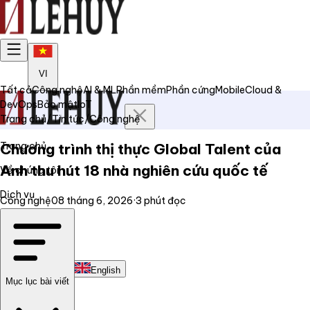
VI
Tất cả
Công nghệ
AI & ML
Phần mềm
Phần cứng
Mobile
Cloud &
DevOps
Bảo mật
IoT
Trang chủ
/
Tin tức
/
Công nghệ
Trang chủ
Chương trình thị thực Global Talent của
Anh thu hút 18 nhà nghiên cứu quốc tế
Về chúng tôi
Dịch vụ
Công nghệ
08 tháng 6, 2026
·
3
phút đọc
Tin tức
Liên hệ
Tiếng Việt
English
Mục lục bài viết