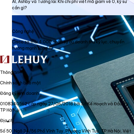
AI, Ashby và Tương lai: Khi chi phí viết mã giảm về 0, kỹ sư
cần gì?
Công nghệ
Cisco sa thải 4.000 nhân sự dù doanh thu kỷ lục, chuyển
hướng mạnh sang AI
Thông tin
Chính sách bảo mật
Đăng ký kinh doanh
0108340562 cấp ngày 27/06/2018 bởi Sở Kế Hoạch và Đầu Tư
TP Hà Nội
Địa chỉ
Số 50, Ngõ 34/56 Phố Vĩnh Tuy, Phường Vĩnh Tuy, TP Hà Nội, Việt