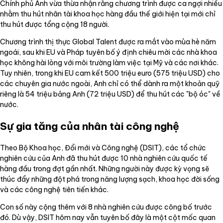
Chính phủ Anh vừa thừa nhận rằng chương trình được ca ngợi nhiều
nhằm thu hút nhân tài khoa học hàng đầu thế giới hiện tại mới chỉ
thu hút được tổng cộng 18 người.
Chương trình thị thực Global Talent được ra mắt vào mùa hè năm
ngoái, sau khi EU và Pháp tuyên bố ý định chiêu mời các nhà khoa
học không hài lòng với môi trường làm việc tại Mỹ và các nơi khác.
Tuy nhiên, trong khi EU cam kết 500 triệu euro (575 triệu USD) cho
các chuyên gia nước ngoài, Anh chỉ có thể dành ra một khoản quỹ
riêng là 54 triệu bảng Anh (72 triệu USD) để thu hút các "bộ óc" về
nước.
Sự gia tăng của nhân tài công nghệ
Theo Bộ Khoa học, Đổi mới và Công nghệ (DSIT), các tổ chức
nghiên cứu của Anh đã thu hút được 10 nhà nghiên cứu quốc tế
hàng đầu trong đợt gần nhất. Những người này được kỳ vọng sẽ
thúc đẩy những đột phá trong năng lượng sạch, khoa học đời sống
và các công nghệ tiên tiến khác.
Con số này cộng thêm với 8 nhà nghiên cứu được công bố trước
đó. Dù vậy, DSIT hôm nay vẫn tuyên bố đây là một cột mốc quan