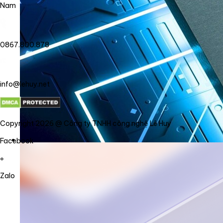
Nam
0867.800.878
info@lehuy.net
Copyright 2026 @ Công ty TNHH công nghệ Lê Huy
Facebook
Zalo