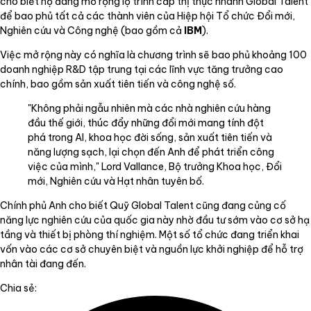
cho biết họ đang mở rộng lộ trình cấp thị thực nhanh Global Talent
để bao phủ tất cả các thành viên của Hiệp hội Tổ chức Đổi mới,
Nghiên cứu và Công nghệ (bao gồm cả
IBM
).
Việc mở rộng này có nghĩa là chương trình sẽ bao phủ khoảng 100
doanh nghiệp R&D tập trung tại các lĩnh vực tăng trưởng cao
chính, bao gồm sản xuất tiên tiến và công nghệ số.
"Không phải ngẫu nhiên mà các nhà nghiên cứu hàng
đầu thế giới, thúc đẩy những đổi mới mang tính đột
phá trong AI, khoa học đời sống, sản xuất tiên tiến và
năng lượng sạch, lại chọn đến Anh để phát triển công
việc của mình," Lord Vallance, Bộ trưởng Khoa học, Đổi
mới, Nghiên cứu và Hạt nhân tuyên bố.
Chính phủ Anh cho biết Quỹ Global Talent cũng đang củng cố
năng lực nghiên cứu của quốc gia này nhờ đầu tư sớm vào cơ sở hạ
tầng và thiết bị phòng thí nghiệm. Một số tổ chức đang triển khai
vốn vào các cơ sở chuyên biệt và nguồn lực khởi nghiệp để hỗ trợ
nhân tài đang đến.
Chia sẻ: