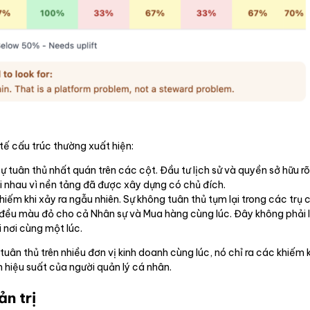
tế cấu trúc thường xuất hiện:
ự tuân thủ nhất quán trên các cột. Đầu tư lịch sử và quyền sở hữu 
ới nhau vì nền tảng đã được xây dựng có chủ đích.
iếm khi xảy ra ngẫu nhiên. Sự không tuân thủ tụm lại trong các trụ 
AC đều màu đỏ cho cả Nhân sự và Mua hàng cùng lúc. Đây không phải
 nơi cùng một lúc.
tuân thủ trên nhiều đơn vị kinh doanh cùng lúc, nó chỉ ra các khiếm 
hiệu suất của người quản lý cá nhân.
ản trị