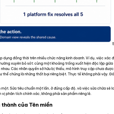
S
p dụng đồng thời trên nhiều chức năng kinh doanh. Ví dụ, việc xác đị
thường xuyên bỏ sót: cùng một khoảng trống xuất hiện độc lập gi
hau. Các nhãn quyền sở hữu bị thiếu, mô hình truy cập chưa được t
 thể chúng là những thất bại riêng biệt. Thực tế không phải vậy. Đó
h một. Sửa tiêu chuẩn một lần, ở đúng cấp độ, và việc sửa chữa sẽ
 vị phân tích chính xác, không phải sản phẩm riêng lẻ.
g thành của Tên miền