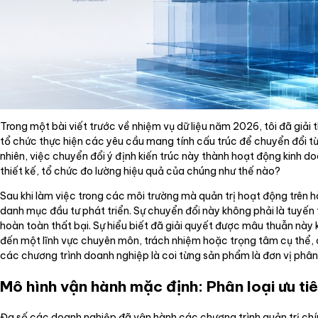
Trong một bài viết trước về nhiệm vụ dữ liệu năm 2026, tôi đã giải
tổ chức thực hiện các yêu cầu mang tính cấu trúc để chuyển đổi t
nhiên, việc chuyển đổi ý định kiến trúc này thành hoạt động kinh d
thiết kế, tổ chức đo lường hiệu quả của chúng như thế nào?
Sau khi làm việc trong các môi trường mà quản trị hoạt động trên 
danh mục đầu tư phát triển. Sự chuyển đổi này không phải là tuyến
hoàn toàn thất bại. Sự hiểu biết đã giải quyết được mâu thuẫn nà
đến một lĩnh vực chuyên môn, trách nhiệm hoặc trọng tâm cụ thể, c
các chương trình doanh nghiệp là coi từng sản phẩm là đơn vị phân
Mô hình vận hành mặc định: Phân loại ưu tiê
Đa số các doanh nghiệp đã vận hành các chương trình quản trị chín