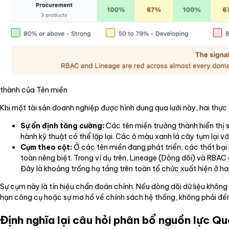
thành của Tên miền
Khi một tài sản doanh nghiệp được hình dung qua lưới này, hai thực 
Sự ổn định tăng cường:
Các tên miền trưởng thành hiển thị s
hành kỹ thuật có thể lặp lại. Các ô màu xanh lá cây tụm lại v
Cụm theo cột:
Ở các tên miền đang phát triển, các thất bại h
toàn riêng biệt. Trong ví dụ trên, Lineage (Dòng dõi) và RB
Đây là khoảng trống hạ tầng trên toàn tổ chức xuất hiện ở hai
Sự cụm này là tín hiệu chẩn đoán chính. Nếu dòng dõi dữ liệu không 
hạn công cụ hoặc sự mơ hồ về chính sách hệ thống, không phải đến 
Định nghĩa lại câu hỏi phân bổ nguồn lực Qu