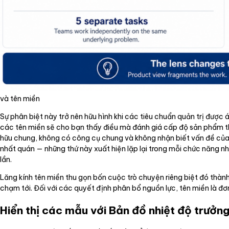
và tên miền
Sự phân biệt này trở nên hữu hình khi các tiêu chuẩn quản trị được á
các tên miền sẽ cho bạn thấy điều mà đánh giá cấp độ sản phẩm 
hữu chung, không có công cụ chung và không nhận biết vấn đề của n
nhất quán — những thứ này xuất hiện lặp lại trong mỗi chức năng như
lần.
Lăng kính tên miền thu gọn bốn cuộc trò chuyện riêng biệt đó thàn
chạm tới. Đối với các quyết định phân bổ nguồn lực, tên miền là đơn
Hiển thị các mẫu với Bản đồ nhiệt độ trưởn