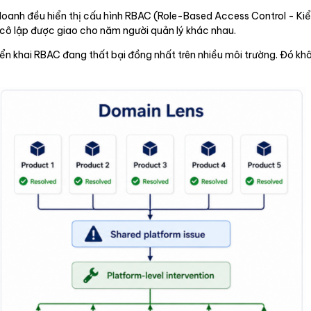
oanh đều hiển thị cấu hình RBAC (Role-Based Access Control - Kiểm
, cô lập được giao cho năm người quản lý khác nhau.
n khai RBAC đang thất bại đồng nhất trên nhiều môi trường. Đó khôn