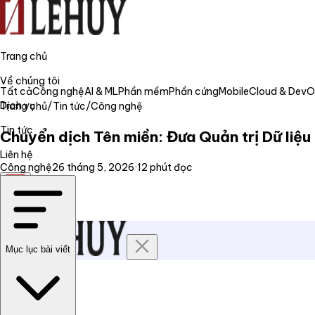
Trang chủ
Về chúng tôi
Tất cả
Công nghệ
AI & ML
Phần mềm
Phần cứng
Mobile
Cloud & Dev
Dịch vụ
Trang chủ
/
Tin tức
/
Công nghệ
Tin tức
Chuyển dịch Tên miền: Đưa Quản trị Dữ liệu 
Liên hệ
Công nghệ
26 tháng 5, 2026
·
12
phút đọc
VI
Mục lục bài viết
Trang chủ
Về chúng tôi