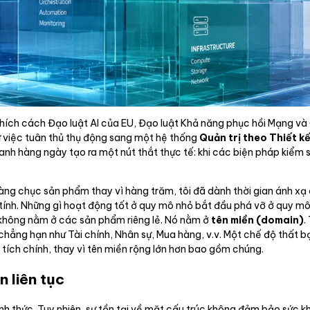
 thích cách Đạo luật AI của EU, Đạo luật Khả năng phục hồi Mạng và
ừ việc tuân thủ thụ động sang một hệ thống
Quản trị theo Thiết 
oanh hàng ngày tạo ra một nút thắt thực tế: khi các biện pháp kiểm 
hàng chục sản phẩm thay vì hàng trăm, tôi đã dành thời gian ánh xạ
 tính. Những gì hoạt động tốt ở quy mô nhỏ bắt đầu phá vỡ ở quy m
y không nằm ở các sản phẩm riêng lẻ. Nó nằm ở
tên miền (domain)
.
hẳng hạn như Tài chính, Nhân sự, Mua hàng, v.v. Một chế độ thất bạ
 tích chính, thay vì tên miền rộng lớn hơn bao gồm chúng.
n liên tục
h thức. Tuy nhiên, sự tồn tại về mặt cấu trúc không đảm bảo sức k