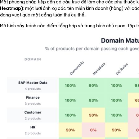
Một phương pháp tiếp cận có cấu trúc để làm cho các phụ thuộc kiế
Heatmap)
: một lưới ánh xạ các tên miền kinh doanh (hàng) với các
đang vượt qua một cổng tuân thủ cụ thể.
Mô hình này tránh các điểm tổng hợp và trung bình chủ quan, tập 