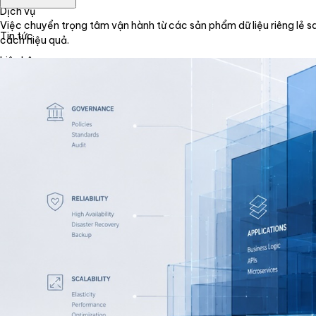
Dịch vụ
Việc chuyển trọng tâm vận hành từ các sản phẩm dữ liệu riêng lẻ sa
Tin tức
cách hiệu quả.
Liên hệ
Tiếng Việt
English