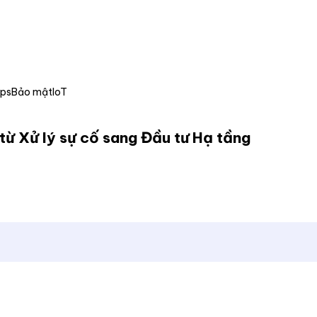
Ops
Bảo mật
IoT
từ Xử lý sự cố sang Đầu tư Hạ tầng