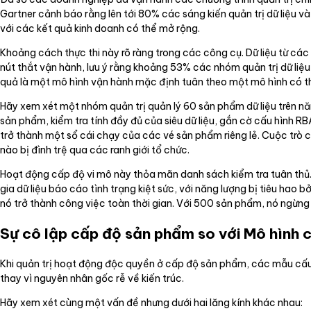
Gartner cảnh báo rằng lên tới 80% các sáng kiến quản trị dữ liệu và
với các kết quả kinh doanh có thể mở rộng.
Khoảng cách thực thi này rõ ràng trong các công cụ. Dữ liệu từ c
nút thắt vận hành, lưu ý rằng khoảng 53% các nhóm quản trị dữ liệu 
quả là một mô hình vận hành mặc định tuân theo một mô hình có th
Hãy xem xét một nhóm quản trị quản lý 60 sản phẩm dữ liệu trên năm
sản phẩm, kiểm tra tính đầy đủ của siêu dữ liệu, gắn cờ cấu hình RBA
trở thành một sổ cái chạy của các vé sản phẩm riêng lẻ. Cuộc tr
nào bị đình trệ qua các ranh giới tổ chức.
Hoạt động cấp độ vi mô này thỏa mãn danh sách kiểm tra tuân thủ.
gia dữ liệu báo cáo tình trạng kiệt sức, với năng lượng bị tiêu hao 
nó trở thành công việc toàn thời gian. Với 500 sản phẩm, nó ngừng 
Sự cô lập cấp độ sản phẩm so với Mô hình 
Khi quản trị hoạt động độc quyền ở cấp độ sản phẩm, các mẫu cấu t
thay vì nguyên nhân gốc rễ về kiến trúc.
Hãy xem xét cùng một vấn đề nhưng dưới hai lăng kính khác nhau: