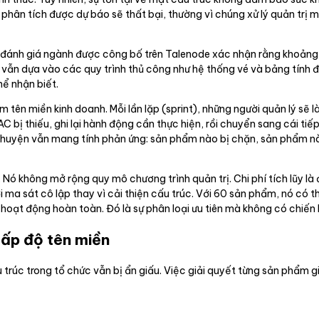
 phân tích được dự báo sẽ thất bại, thường vì chúng xử lý quản trị 
ác đánh giá ngành được công bố trên Talenode xác nhận rằng khoảng
vẫn dựa vào các quy trình thủ công như hệ thống vé và bảng tính để 
ể nhận biết.
 tên miền kinh doanh. Mỗi lần lặp (sprint), những người quản lý sẽ 
C bị thiếu, ghi lại hành động cần thực hiện, rồi chuyển sang cái tiếp
ò chuyện vẫn mang tính phản ứng: sản phẩm nào bị chặn, sản phẩm
 Nó không mở rộng quy mô chương trình quản trị. Chi phí tích lũy 
bởi ma sát cô lập thay vì cải thiện cấu trúc. Với 60 sản phẩm, nó có
hoạt động hoàn toàn. Đó là sự phân loại ưu tiên mà không có chiến 
cấp độ tên miền
rúc trong tổ chức vẫn bị ẩn giấu. Việc giải quyết từng sản phẩm g