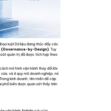
 Đạo luật Dữ liệu đang thúc đẩy các
kế (Governance-by-Design)
. Tuy
soát quản trị đã được tích hợp theo
 cách mô hình vận hành thay đổi khi
ô vừa, và ở quy mô doanh nghiệp, nó
 Trong kinh doanh, tên miền đề cập
i phổ biến được quan sát thấy trên
hỏe vận hành. Nghiên cứu của