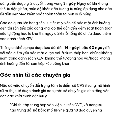
công cần được giải quyết trong vòng
3 ngày
. Ngay cả khi không
thể tự động hóa, mức độ khẩn cấp tương tự cũng áp dụng cho các
lỗi dẫn đến việc kiểm soát hoàn toàn tài sản bị lỗ hổng.
Các cơ quan liên bang nên ưu tiên mọi vấn đề bảo mật ảnh hưởng
đến tài sản tiếp xúc công khai có thể dẫn đến kiểm soát hoàn toàn
nếu tự động hóa là khả thi, ngay cả khi lỗ hổng đó chưa được thêm
vào danh sách KEV.
Thời gian khắc phục được kéo dài đến
14 ngày
hoặc
60 ngày
đối
với các điểm yếu bảo mật được coi là rủi ro thấp hơn: chúng không
nằm trong danh sách KEV, không thể tự động hóa và/hoặc không
ảnh hưởng đến tài sản tiếp xúc công khai.
Góc nhìn từ các chuyên gia
Mặc dù việc chuyển đổi trọng tâm từ điểm số CVSS sang mô hình
rủi ro thực tế được đánh giá cao, một số chuyên gia cho rằng vẫn
còn các khía cạnh cần lưu ý.
"Chỉ thị tập trung hẹp vào việc ưu tiên CVE, và trong sự
tập trung đó, nó bỏ lỡ mối liên hệ giữa nợ đặc quyền hạ