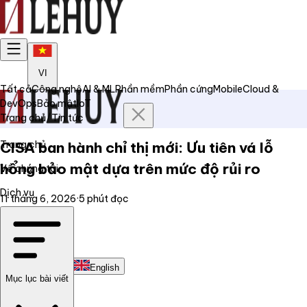
VI
Tất cả
Công nghệ
AI & ML
Phần mềm
Phần cứng
Mobile
Cloud &
DevOps
Bảo mật
IoT
Trang chủ
/
Tin tức
Trang chủ
CISA ban hành chỉ thị mới: Ưu tiên vá lỗ
hổng bảo mật dựa trên mức độ rủi ro
Về chúng tôi
Dịch vụ
11 tháng 6, 2026
·
5
phút đọc
Tin tức
Liên hệ
Tiếng Việt
English
Mục lục bài viết