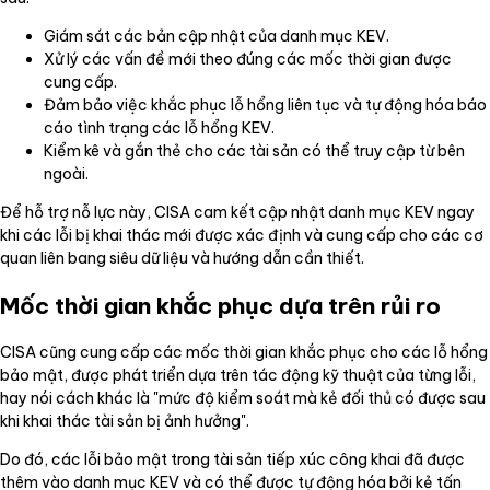
Giám sát các bản cập nhật của danh mục KEV.
Xử lý các vấn đề mới theo đúng các mốc thời gian được
cung cấp.
Đảm bảo việc khắc phục lỗ hổng liên tục và tự động hóa báo
cáo tình trạng các lỗ hổng KEV.
Kiểm kê và gắn thẻ cho các tài sản có thể truy cập từ bên
ngoài.
Để hỗ trợ nỗ lực này, CISA cam kết cập nhật danh mục KEV ngay
khi các lỗi bị khai thác mới được xác định và cung cấp cho các cơ
quan liên bang siêu dữ liệu và hướng dẫn cần thiết.
Mốc thời gian khắc phục dựa trên rủi ro
CISA cũng cung cấp các mốc thời gian khắc phục cho các lỗ hổng
bảo mật, được phát triển dựa trên tác động kỹ thuật của từng lỗi,
hay nói cách khác là "mức độ kiểm soát mà kẻ đối thủ có được sau
khi khai thác tài sản bị ảnh hưởng".
Do đó, các lỗi bảo mật trong tài sản tiếp xúc công khai đã được
thêm vào danh mục KEV và có thể được tự động hóa bởi kẻ tấn