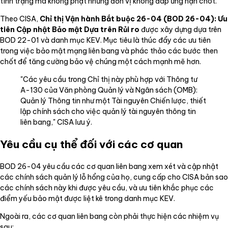
tình trạng mà không phạt những đơn vị không đáp ứng hạn chót.
Theo CISA,
Chỉ thị Vận hành Bắt buộc 26-04 (BOD 26-04): Ưu
tiên Cập nhật Bảo mật Dựa trên Rủi ro
được xây dựng dựa trên
BOD 22-01 và danh mục KEV. Mục tiêu là thúc đẩy các ưu tiên
trong việc bảo mật mạng liên bang và phác thảo các bước then
chốt để tăng cường bảo vệ chúng một cách mạnh mẽ hơn.
"Các yêu cầu trong Chỉ thị này phù hợp với Thông tư
A-130 của Văn phòng Quản lý và Ngân sách (OMB):
Quản lý Thông tin như một Tài nguyên Chiến lược, thiết
lập chính sách cho việc quản lý tài nguyên thông tin
liên bang," CISA lưu ý.
Yêu cầu cụ thể đối với các cơ quan
BOD 26-04 yêu cầu các cơ quan liên bang xem xét và cập nhật
các chính sách quản lý lỗ hổng của họ, cung cấp cho CISA bản sao
các chính sách này khi được yêu cầu, và ưu tiên khắc phục các
điểm yếu bảo mật được liệt kê trong danh mục KEV.
Ngoài ra, các cơ quan liên bang còn phải thực hiện các nhiệm vụ
sau: