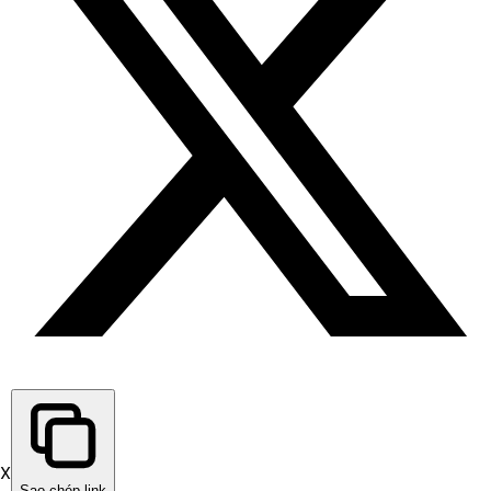
X
Sao chép link