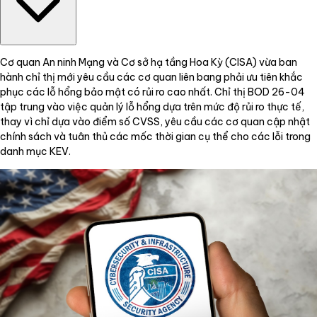
Cơ quan An ninh Mạng và Cơ sở hạ tầng Hoa Kỳ (CISA) vừa ban
hành chỉ thị mới yêu cầu các cơ quan liên bang phải ưu tiên khắc
phục các lỗ hổng bảo mật có rủi ro cao nhất. Chỉ thị BOD 26-04
tập trung vào việc quản lý lỗ hổng dựa trên mức độ rủi ro thực tế,
thay vì chỉ dựa vào điểm số CVSS, yêu cầu các cơ quan cập nhật
chính sách và tuân thủ các mốc thời gian cụ thể cho các lỗi trong
danh mục KEV.