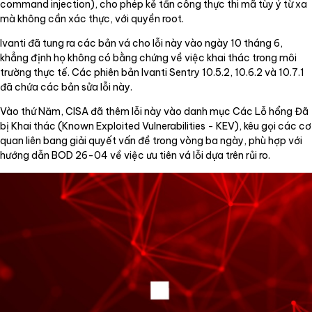
command injection), cho phép kẻ tấn công thực thi mã tùy ý từ xa
mà không cần xác thực, với quyền root.
Ivanti đã tung ra các bản vá cho lỗi này vào ngày 10 tháng 6,
khẳng định họ không có bằng chứng về việc khai thác trong môi
trường thực tế. Các phiên bản Ivanti Sentry 10.5.2, 10.6.2 và 10.7.1
đã chứa các bản sửa lỗi này.
Vào thứ Năm, CISA đã thêm lỗi này vào danh mục Các Lỗ hổng Đã
bị Khai thác (Known Exploited Vulnerabilities - KEV), kêu gọi các cơ
quan liên bang giải quyết vấn đề trong vòng ba ngày, phù hợp với
hướng dẫn BOD 26-04 về việc ưu tiên vá lỗi dựa trên rủi ro.