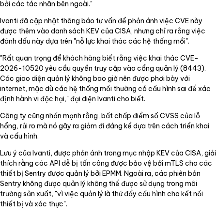
bởi các tác nhân bên ngoài."
Ivanti đã cập nhật thông báo tư vấn để phản ánh việc CVE này
được thêm vào danh sách KEV của CISA, nhưng chỉ ra rằng việc
đánh dấu này dựa trên "nỗ lực khai thác các hệ thống mồi".
"Rất quan trọng để khách hàng biết rằng việc khai thác CVE-
2026-10520 yêu cầu quyền truy cập vào cổng quản lý (8443).
Các giao diện quản lý không bao giờ nên được phơi bày với
internet, mặc dù các hệ thống mồi thường có cấu hình sai để xác
định hành vi độc hại," đại diện Ivanti cho biết.
Công ty cũng nhấn mạnh rằng, bất chấp điểm số CVSS của lỗ
hổng, rủi ro mà nó gây ra giảm đi đáng kể dựa trên cách triển khai
và cấu hình.
Lưu ý của Ivanti, được phản ánh trong mục nhập KEV của CISA, giải
thích rằng các API dễ bị tấn công được bảo vệ bởi mTLS cho các
thiết bị Sentry được quản lý bởi EPMM. Ngoài ra, các phiên bản
Sentry không được quản lý không thể được sử dụng trong môi
trường sản xuất, "vì việc quản lý là thứ đẩy cấu hình cho kết nối
thiết bị và xác thực".