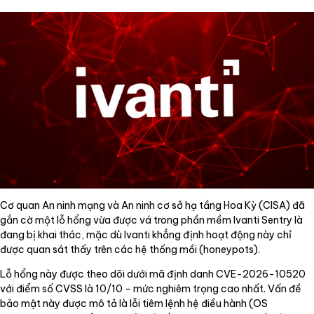
Cơ quan An ninh mạng và An ninh cơ sở hạ tầng Hoa Kỳ (CISA) đã
gắn cờ một lỗ hổng vừa được vá trong phần mềm Ivanti Sentry là
đang bị khai thác, mặc dù Ivanti khẳng định hoạt động này chỉ
được quan sát thấy trên các hệ thống mồi (honeypots).
Lỗ hổng này được theo dõi dưới mã định danh CVE-2026-10520
với điểm số CVSS là 10/10 - mức nghiêm trọng cao nhất. Vấn đề
bảo mật này được mô tả là lỗi tiêm lệnh hệ điều hành (OS