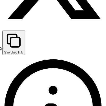
X
Sao chép link