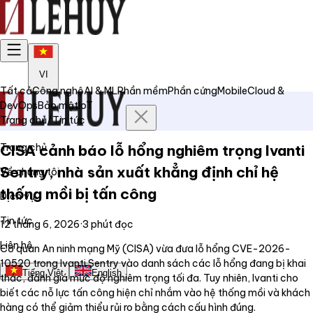
VI
Tất cả
Công nghệ
AI & ML
Phần mềm
Phần cứng
Mobile
Cloud &
DevOps
Bảo mật
IoT
Trang chủ
/
Tin tức
Trang chủ
CISA cảnh báo lỗ hổng nghiêm trọng Ivanti
Sentry, nhà sản xuất khẳng định chỉ hệ
Về chúng tôi
thống mồi bị tấn công
Dịch vụ
Tin tức
12 tháng 6, 2026
·
3
phút đọc
Liên hệ
Cơ quan An ninh mạng Mỹ (CISA) vừa đưa lỗ hổng CVE-2026-
10520 trong Ivanti Sentry vào danh sách các lỗ hổng đang bị khai
Tiếng Việt
English
thác, đánh giá mức độ nghiêm trọng tối đa. Tuy nhiên, Ivanti cho
biết các nỗ lực tấn công hiện chỉ nhắm vào hệ thống mồi và khách
hàng có thể giảm thiểu rủi ro bằng cách cấu hình đúng.