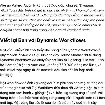
Alessio Vallero, Quản lý Kỹ thuật Cao cấp, chia sẻ:
"Dynamic
Workflows đặc biệt có giá trị cho các nhiệm vụ khám phá và xem
xét trên các cơ sở mã lớn. Chúng tôi đã thấy kết quả mạnh mẽ khi
sử dụng nó để xác định mã chết và tìm ra cơ hội dọn dẹp mà phân
tích tĩnh truyền thống đã bỏ sót, giúp các kỹ sư của chúng tôi di
chuyển nhanh hơn trong công việc bảo trì và tái cấu trúc."
Viết lại Bun với Dynamic Workflows
Một ví dụ điển hình cho thấy khả năng của Dynamic Workflows ở
quy mô lớn là việc viết lại Bun gần đây. Jarred Sumner đã sử dụng
Dynamic Workflows để chuyển port Bun từ Zig sang Rust với 99,8%
bộ kiểm thử hiện tại vượt qua, khoảng 750.000 dòng mã Rust, và
mất mười một ngày từ lần commit đầu tiên đến khi hợp nhất
(merge).
Một workflow đã ánh xạ vòng đời Rust phù hợp cho mọi trường cấu
trúc trong cơ sở mã Zig. Workflow tiếp theo đã viết mọi tệp .rs dưới
dạng bản port hành vi giống hệt với bản .zig tương ứng của nó, với
hàng trăm tác nhân hoạt động song song và hai người xem xét trên
mỗi tệp. Một vòng lặp sửa lỗi sau đó đã thúc đẩy quá trình xây