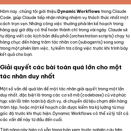
Hôm nay, chúng tôi giới thiệu
Dynamic Workflows
trong Claude
Code, giúp Claude tiếp nhận những nhiệm vụ thách thức nhất một
cách trọn vẹn. Những công việc thường phải lên kế hoạch trong
hàng quý giờ đây có thể hoàn thành chỉ trong vài ngày. Claude sẽ
tự động viết các kịch bản điều phối (orchestration scripts) chạy từ
hàng chục đến hàng trăm tác nhân con (subagents) song song
trong một phiên làm việc, tự kiểm tra công việc trước khi trình bày
kết quả cho bạn.
Giải quyết các bài toán quá lớn cho một
tác nhân duy nhất
Một số vấn đề quá lớn để một tác nhân giải quyết trong một lần
duy nhất, đặc biệt là trong các cơ sở mã (codebase) cũ và phức
tạp: săn lỗi trên toàn bộ dịch vụ, di chuyển dữ liệu chạm đến hàng
trăm tệp, hoặc một kế hoạch cần được kiểm tra kỹ lưỡng từ mọi
góc độ trước khi thực hiện. Dynamic Workflows có thể xử lý tất cả
các vấn đề này từ đầu đến cuối.
Tính năng này hiện có sẵn trong bản xem trước nghiên cứu trên