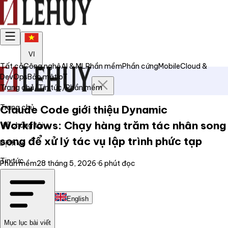
VI
Tất cả
Công nghệ
AI & ML
Phần mềm
Phần cứng
Mobile
Cloud &
DevOps
Bảo mật
IoT
Trang chủ
/
Tin tức
/
Phần mềm
Trang chủ
Claude Code giới thiệu Dynamic
Workflows: Chạy hàng trăm tác nhân song
Về chúng tôi
song để xử lý tác vụ lập trình phức tạp
Dịch vụ
Tin tức
Phần mềm
28 tháng 5, 2026
·
6
phút đọc
Liên hệ
Tiếng Việt
English
Mục lục bài viết