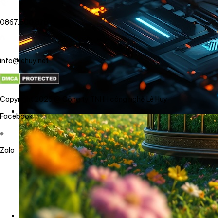
0867.800.878
info@lehuy.net
Copyright 2026 @ Công ty TNHH công nghệ Lê Huy
Facebook
Zalo