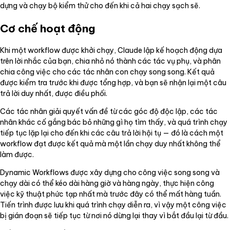
dựng và chạy bộ kiểm thử cho đến khi cả hai chạy sạch sẽ.
Cơ chế hoạt động
Khi một workflow được khởi chạy, Claude lập kế hoạch động dựa
trên lời nhắc của bạn, chia nhỏ nó thành các tác vụ phụ, và phân
chia công việc cho các tác nhân con chạy song song. Kết quả
được kiểm tra trước khi được tổng hợp, và bạn sẽ nhận lại một câu
trả lời duy nhất, được điều phối.
Các tác nhân giải quyết vấn đề từ các góc độ độc lập, các tác
nhân khác cố gắng bác bỏ những gì họ tìm thấy, và quá trình chạy
tiếp tục lặp lại cho đến khi các câu trả lời hội tụ — đó là cách một
workflow đạt được kết quả mà một lần chạy duy nhất không thể
làm được.
Dynamic Workflows được xây dựng cho công việc song song và
chạy dài có thể kéo dài hàng giờ và hàng ngày, thực hiện công
việc kỹ thuật phức tạp nhất mà trước đây có thể mất hàng tuần.
Tiến trình được lưu khi quá trình chạy diễn ra, vì vậy một công việc
bị gián đoạn sẽ tiếp tục từ nơi nó dừng lại thay vì bắt đầu lại từ đầu.