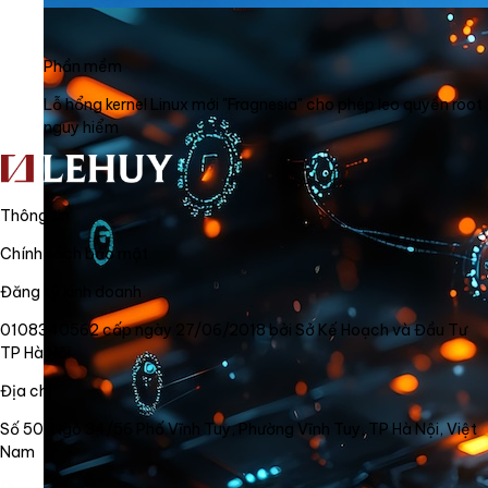
Phần mềm
Lỗ hổng kernel Linux mới "Fragnesia" cho phép leo quyền root
nguy hiểm
Thông tin
Chính sách bảo mật
Đăng ký kinh doanh
0108340562 cấp ngày 27/06/2018 bởi Sở Kế Hoạch và Đầu Tư
TP Hà Nội
Địa chỉ
Số 50, Ngõ 34/56 Phố Vĩnh Tuy, Phường Vĩnh Tuy, TP Hà Nội, Việt
Nam