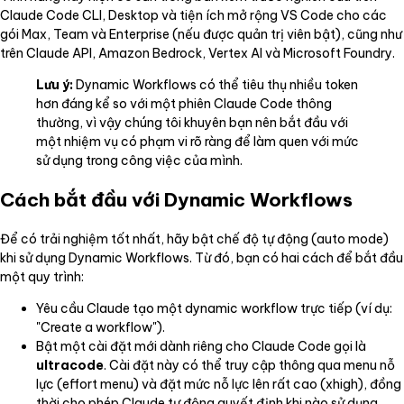
Claude Code CLI, Desktop và tiện ích mở rộng VS Code cho các
gói Max, Team và Enterprise (nếu được quản trị viên bật), cũng như
trên Claude API, Amazon Bedrock, Vertex AI và Microsoft Foundry.
Lưu ý:
Dynamic Workflows có thể tiêu thụ nhiều token
hơn đáng kể so với một phiên Claude Code thông
thường, vì vậy chúng tôi khuyên bạn nên bắt đầu với
một nhiệm vụ có phạm vi rõ ràng để làm quen với mức
sử dụng trong công việc của mình.
Cách bắt đầu với Dynamic Workflows
Để có trải nghiệm tốt nhất, hãy bật chế độ tự động (auto mode)
khi sử dụng Dynamic Workflows. Từ đó, bạn có hai cách để bắt đầu
một quy trình:
Yêu cầu Claude tạo một dynamic workflow trực tiếp (ví dụ:
"Create a workflow").
Bật một cài đặt mới dành riêng cho Claude Code gọi là
ultracode
. Cài đặt này có thể truy cập thông qua menu nỗ
lực (effort menu) và đặt mức nỗ lực lên rất cao (xhigh), đồng
thời cho phép Claude tự động quyết định khi nào sử dụng