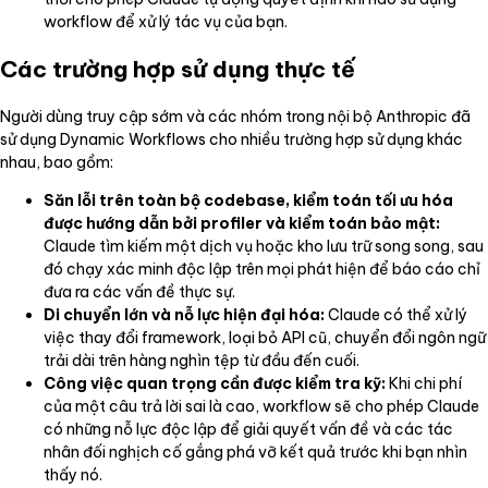
workflow để xử lý tác vụ của bạn.
Các trường hợp sử dụng thực tế
Người dùng truy cập sớm và các nhóm trong nội bộ Anthropic đã
sử dụng Dynamic Workflows cho nhiều trường hợp sử dụng khác
nhau, bao gồm:
Săn lỗi trên toàn bộ codebase, kiểm toán tối ưu hóa
được hướng dẫn bởi profiler và kiểm toán bảo mật:
Claude tìm kiếm một dịch vụ hoặc kho lưu trữ song song, sau
đó chạy xác minh độc lập trên mọi phát hiện để báo cáo chỉ
đưa ra các vấn đề thực sự.
Di chuyển lớn và nỗ lực hiện đại hóa:
Claude có thể xử lý
việc thay đổi framework, loại bỏ API cũ, chuyển đổi ngôn ngữ
trải dài trên hàng nghìn tệp từ đầu đến cuối.
Công việc quan trọng cần được kiểm tra kỹ:
Khi chi phí
của một câu trả lời sai là cao, workflow sẽ cho phép Claude
có những nỗ lực độc lập để giải quyết vấn đề và các tác
nhân đối nghịch cố gắng phá vỡ kết quả trước khi bạn nhìn
thấy nó.