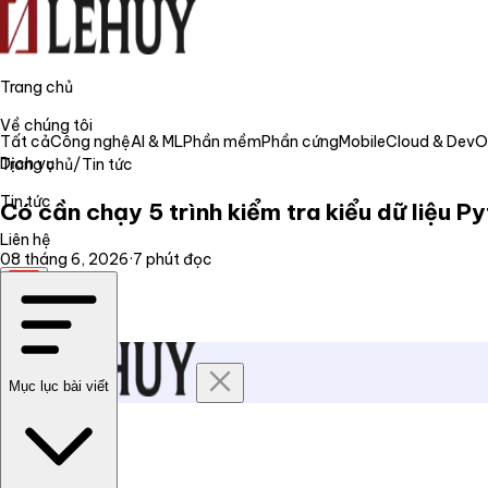
Trang chủ
Về chúng tôi
Tất cả
Công nghệ
AI & ML
Phần mềm
Phần cứng
Mobile
Cloud & Dev
Dịch vụ
Trang chủ
/
Tin tức
Tin tức
Có cần chạy 5 trình kiểm tra kiểu dữ liệu P
Liên hệ
08 tháng 6, 2026
·
7
phút đọc
VI
Mục lục bài viết
Trang chủ
Về chúng tôi