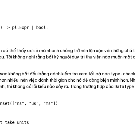
) -> pl.Expr | bool:

 có thể thấy cơ sở mã nhanh chóng trở nên lộn xộn với những chú t
u. Tôi không nghĩ rằng bất kỳ người duy trì thư viện nào muốn một
i sao không bắt đầu bằng cách kiểm tra xem tất cả các type-check
hơn nhiều, nên việc dành thời gian cho nó dễ dàng biện minh hơn. N
, thì không có lỗi kiểu nào xảy ra. Trong trường hợp của
DataType
nset(["ns", "us", "ms"])

t take units
