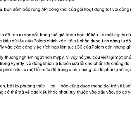
, bạn đảm bảo rằng API công khai của gói hoạt động tốt với càng 
ó đã tạo ra cơn sốt trong thế giới khoa học dữ liệu. Là một người dù
c kiểu dữ liệu của Polars chính xác, tôi sẽ nhận được tính năng tự
efly vào các công việc tích hợp liên tục (CI) của Polars cần những gì
efly thường nghiêm ngặt hơn mypy, vì vậy nó yêu cầu viết lại một p
ỗi trong Pyrefly, và đáng khích lệ là bản sửa lỗi cho phần lớn chúng 
 phát hiện ra một lỗi mức độ trung bình, nhưng tôi đã phải tự hỏi li
hon, bất kỳ phương thức
nào cũng được mong đợi trả về
__eq__
boo
ũng có thể trả về các kiểu khác nhau tùy thuộc vào đầu vào, do đó 