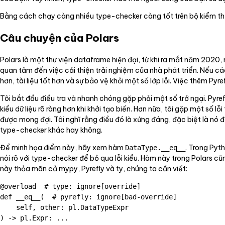
Bằng cách chạy càng nhiều type-checker càng tốt trên bộ kiểm thử
Câu chuyện của Polars
Polars là một thư viện dataframe hiện đại, từ khi ra mắt năm 2020, n
quan tâm đến việc cải thiện trải nghiệm của nhà phát triển. Nếu cá
hơn, tài liệu tốt hơn và sự bảo vệ khỏi một số lớp lỗi. Việc thêm Pyr
Tôi bắt đầu điều tra và nhanh chóng gặp phải một số trở ngại. Pyr
kiểu dữ liệu rõ ràng hơn khi khởi tạo biến. Hơn nữa, tôi gặp một số l
được mong đợi. Tôi nghĩ rằng điều đó là xứng đáng, đặc biệt là nó đã
type-checker khác hay không.
Để minh họa điểm này, hãy xem hàm
. Trong Pyt
DataType.__eq__
nói rõ với type-checker để bỏ qua lỗi kiểu. Hàm này trong Polars c
này thỏa mãn cả mypy, Pyrefly và ty, chúng ta cần viết:
@overload  # type: ignore[override]

def __eq__(  # pyrefly: ignore[bad-override]

    self, other: pl.DataTypeExpr

) -> pl.Expr: ...
