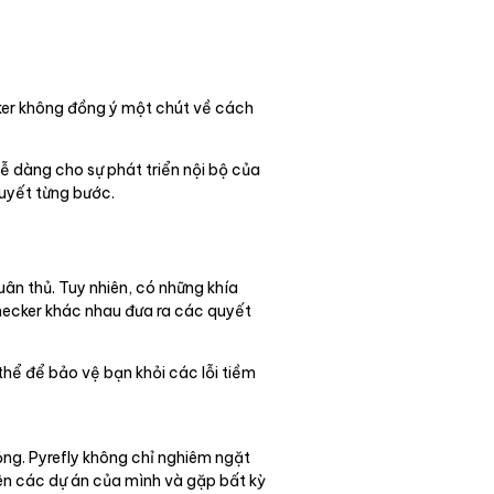
cker không đồng ý một chút về cách
ễ dàng cho sự phát triển nội bộ của
quyết từng bước.
ân thủ. Tuy nhiên, có những khía
checker khác nhau đưa ra các quyết
thể để bảo vệ bạn khỏi các lỗi tiềm
ỏng. Pyrefly không chỉ nghiêm ngặt
rên các dự án của mình và gặp bất kỳ