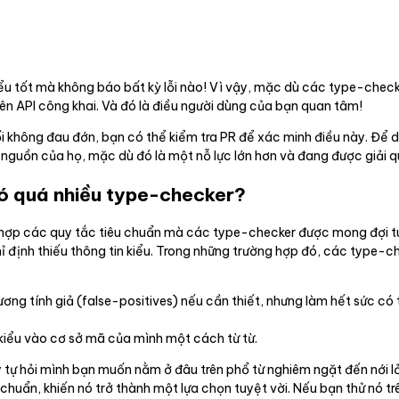
kiểu tốt mà không báo bất kỳ lỗi nào! Vì vậy, mặc dù các type-che
ên API công khai. Và đó là điều người dùng của bạn quan tâm!
i không đau đớn, bạn có thể kiểm tra PR để xác minh điều này. Để d
 nguồn của họ, mặc dù đó là một nỗ lực lớn hơn và đang được giải 
có quá nhiều type-checker?
p hợp các quy tắc tiêu chuẩn mà các type-checker được mong đợi tu
ỉ định thiếu thông tin kiểu. Trong những trường hợp đó, các type-
g tính giả (false-positives) nếu cần thiết, nhưng làm hết sức có 
kiểu vào cơ sở mã của mình một cách từ từ.
y tự hỏi mình bạn muốn nằm ở đâu trên phổ từ nghiêm ngặt đến nới l
huẩn, khiến nó trở thành một lựa chọn tuyệt vời. Nếu bạn thử nó t