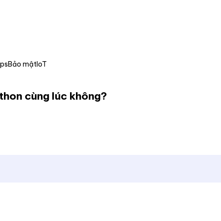
Ops
Bảo mật
IoT
ython cùng lúc không?