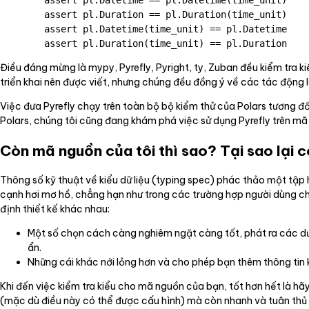
        assert pl.Duration == pl.Duration(time_unit)

        assert pl.Datetime(time_unit) == pl.Datetime

Điều đáng mừng là mypy, Pyrefly, Pyright, ty, Zuban đều kiểm tra 
triển khai nên được viết, nhưng chúng đều đồng ý về các tác động l
Việc đưa Pyrefly chạy trên toàn bộ bộ kiểm thử của Polars tương đố
Polars, chúng tôi cũng đang khám phá việc sử dụng Pyrefly trên mã
Còn mã nguồn của tôi thì sao? Tại sao lại 
Thông số kỹ thuật về kiểu dữ liệu (typing spec) phác thảo một tậ
cạnh hơi mơ hồ, chẳng hạn như trong các trường hợp người dùng ch
định thiết kế khác nhau:
Một số chọn cách càng nghiêm ngặt càng tốt, phát ra các dươn
ẩn.
Những cái khác nới lỏng hơn và cho phép bạn thêm thông tin 
Khi đến việc kiểm tra kiểu cho mã nguồn của bạn, tốt hơn hết là hã
(mặc dù điều này có thể được cấu hình) mà còn nhanh và tuân thủ c