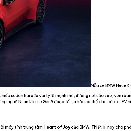
Mẫu xe BMW Neue Kl
hiếc sedan hai cửa với tỷ lệ mạnh mẽ, đường nét sắc sảo, vòm bán
ng nghệ Neue Klasse Gen6 được tối ưu hóa cụ thể cho các xe EV hi
bởi máy tính trung tâm
Heart of Joy
của BMW. Thiết bị này cho phé