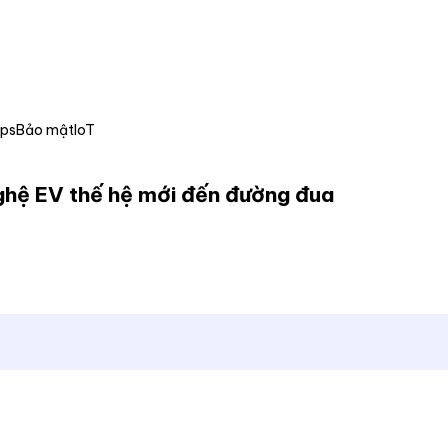
Ops
Bảo mật
IoT
hệ EV thế hệ mới đến đường đua