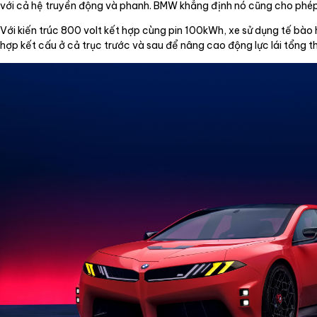
với cả hệ truyền động và phanh. BMW khẳng định nó cũng cho phép th
Với kiến trúc 800 volt kết hợp cùng pin 100kWh, xe sử dụng tế bào
hợp kết cấu ở cả trục trước và sau để nâng cao động lực lái tổng t