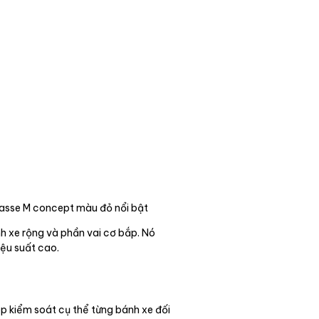
asse M concept màu đỏ nổi bật
h xe rộng và phần vai cơ bắp. Nó
ệu suất cao.
p kiểm soát cụ thể từng bánh xe đối