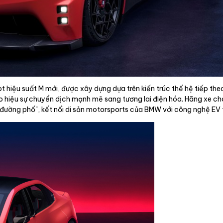
 hiệu suất M mới, được xây dựng dựa trên kiến trúc thế hệ tiếp th
o hiệu sự chuyển dịch mạnh mẽ sang tương lai điện hóa. Hãng xe c
 đường phố", kết nối di sản motorsports của BMW với công nghệ EV t