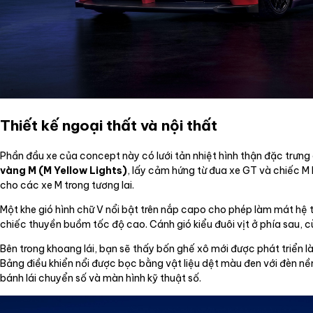
Thiết kế ngoại thất và nội thất
Phần đầu xe của concept này có lưới tản nhiệt hình thận đặc trưn
vàng M (M Yellow Lights)
, lấy cảm hứng từ đua xe GT và chiếc M 
cho các xe M trong tương lai.
Một khe gió hình chữ V nổi bật trên nắp capo cho phép làm mát hệ 
chiếc thuyền buồm tốc độ cao. Cánh gió kiểu đuôi vịt ở phía sau, cùn
Bên trong khoang lái, bạn sẽ thấy bốn ghế xô mới được phát triển là
Bảng điều khiển nổi được bọc bằng vật liệu dệt màu đen với đèn nề
bánh lái chuyển số và màn hình kỹ thuật số.