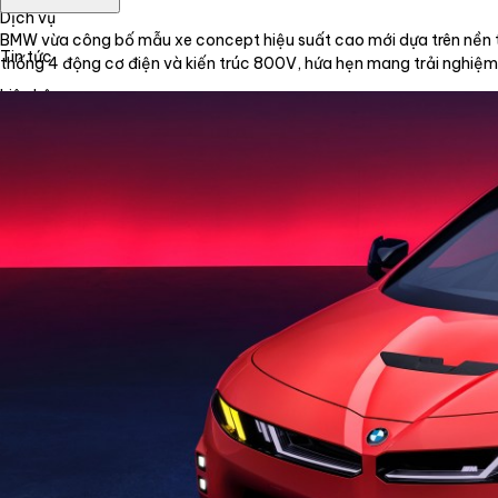
Dịch vụ
BMW vừa công bố mẫu xe concept hiệu suất cao mới dựa trên nền tả
Tin tức
thống 4 động cơ điện và kiến trúc 800V, hứa hẹn mang trải nghiệm
Liên hệ
Tiếng Việt
English