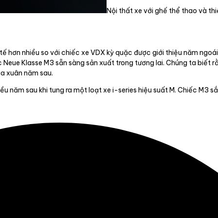
Nội thất xe với ghế thể thao và thi
 tế hơn nhiều so với chiếc xe VDX kỳ quặc được giới thiệu năm ngoá
 Neue Klasse M3 sẵn sàng sản xuất trong tương lai. Chúng ta biết 
ùa xuân năm sau.
 năm sau khi tung ra một loạt xe i-series hiệu suất M. Chiếc M3 sắ