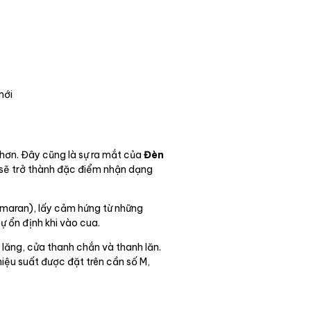
mới
hơn. Đây cũng là sự ra mắt của
Đèn
u sẽ trở thành đặc điểm nhận dạng
imaran), lấy cảm hứng từ những
ự ổn định khi vào cua.
 lăng, cửa thanh chắn và thanh lăn.
iệu suất được đặt trên cần số M,