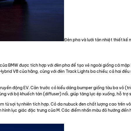
Đèn pha và lưới tản nhiệt thiết kế 
g của BMW được tích hợp với đèn pha để tạo vẻ ngoài giống cá mập 
Hybrid V8 của hãng, cùng với đèn Track Lights ba chiều; cả hai đề
truyền động EV. Cản trước có kiểu dáng bumper giống tàu ba vỏ (tr
g với bộ khuếch tán (diffuser) nổi, giúp tăng lực ép xuống, hỗ trợ s
m từ sợi tự nhiên tích hợp. Có da nubuck đen chất lượng cao trên vô
n hình lục giác đặc trưng của M. Các điểm nhấn màu đỏ hướng đến h