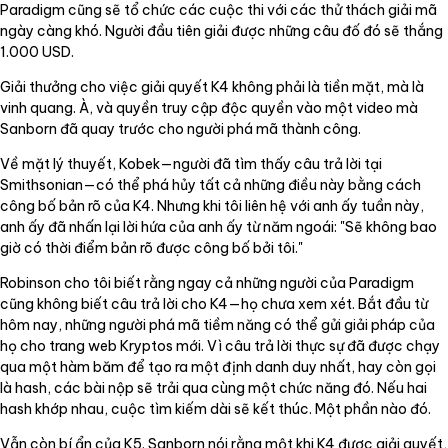
Paradigm cũng sẽ tổ chức các cuộc thi với các thử thách giải mã
ngày càng khó. Người đầu tiên giải được những câu đố đó sẽ thắng
1.000 USD.
Giải thưởng cho việc giải quyết K4 không phải là tiền mặt, mà là
vinh quang. À, và quyền truy cập độc quyền vào một video mà
Sanborn đã quay trước cho người phá mã thành công.
Về mặt lý thuyết, Kobek—người đã tìm thấy câu trả lời tại
Smithsonian—có thể phá hủy tất cả những điều này bằng cách
công bố bản rõ của K4. Nhưng khi tôi liên hệ với anh ấy tuần này,
anh ấy đã nhấn lại lời hứa của anh ấy từ năm ngoái: "Sẽ không bao
giờ có thời điểm bản rõ được công bố bởi tôi."
Robinson cho tôi biết rằng ngay cả những người của Paradigm
cũng không biết câu trả lời cho K4—họ chưa xem xét. Bắt đầu từ
hôm nay, những người phá mã tiềm năng có thể gửi giải pháp của
họ cho trang web Kryptos mới. Vì câu trả lời thực sự đã được chạy
qua một hàm băm để tạo ra một định danh duy nhất, hay còn gọi
là hash, các bài nộp sẽ trải qua cùng một chức năng đó. Nếu hai
hash khớp nhau, cuộc tìm kiếm dài sẽ kết thúc. Một phần nào đó.
Vẫn còn bí ẩn của K5. Sanborn nói rằng một khi K4 được giải quyết,