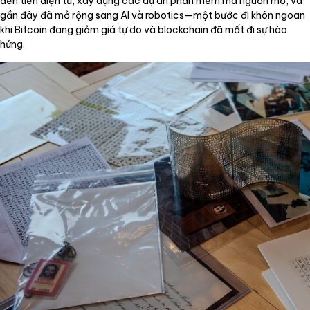
đến tiền điện tử, xây dựng các dự án phần mềm mã nguồn mở, và
gần đây đã mở rộng sang AI và robotics—một bước đi khôn ngoan
khi Bitcoin đang giảm giá tự do và blockchain đã mất đi sự hào
hứng.