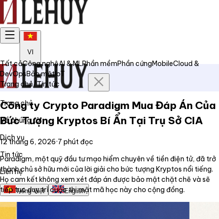
VI
Tất cả
Công nghệ
AI & ML
Phần mềm
Phần cứng
Mobile
Cloud &
DevOps
Bảo mật
IoT
Trang chủ
/
Tin tức
Trang chủ
Công ty Crypto Paradigm Mua Đáp Án Của
Bức Tượng Kryptos Bí Ẩn Tại Trụ Sở CIA
Về chúng tôi
Dịch vụ
12 tháng 6, 2026
·
7
phút đọc
Tin tức
Paradigm, một quỹ đầu tư mạo hiểm chuyên về tiền điện tử, đã trở
thành chủ sở hữu mới của lời giải cho bức tượng Kryptos nổi tiếng.
Liên hệ
Họ cam kết không xem xét đáp án được bảo mật chặt chẽ và sẽ
tiếp tục duy trì cuộc thi mật mã học này cho cộng đồng.
Tiếng Việt
English