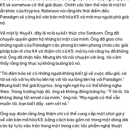
K5 sẽ somehow có thể giải được. Chính xác làm thế nào là một bí
ẩn khác của Kryptos. Robinson nói rằng khi thời điểm đến,
Paradigm sẽ công bố văn bản mã hóa K5 và mời mọi người phá giải
nó.
Về mặt lý thuyết, đây lẽ ra là sự kết thúc cho Sanborn. Ông đã
chuyển quyền giám hộ những bí mật của mình. Ông đã giao cho
những người của Paradigm các phong bì niêm phong chứa các giải
pháp bản rõ cho K4 và thậm chí cả K5, mà họ nói rằng họ đã không
mở. Ông đã nhận tiền. Nhưng khi tôi nói chuyện với ông, tôi cảm
thấy rằng ông thực sự không buông bỏ nó.
"Tôi đảm bảo sẽ có những người không biết gì về cuộc đấu giá, và
tôi sẽ nói với họ khi họ liên hệ với tôi vui lòng liên hệ với Paradigm."
Nhưng biết thế giới Kryptos, ông nghi ngờ họ có thể không nghe
theo. Trong trường hợp đó, ông sẽ không đóng băng họ. "Ý tôi là, tôi
không đang tắt email của mình," ông nói. "Mọi người có thể vẫn
muốn tôi, bạn biết đấy, xem xét nó."
Ông suy đoán rằng ông thậm chí có thể cung cấp một chút gợi ý
về văn bản mã hóa K5, bằng cách bao gồm nó trong một dòng dài
các ký tự bị xáo trộn trong một trong các tác phẩm nghệ thuật