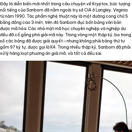
Đây là diễn biến mới nhất trong câu chuyện về Kryptos, bức tượng
nổi tiếng của Sanborn đã nằm ngoài trụ sở CIA ở Langley, Virginia
từ năm 1990. Tác phẩm nghệ thuật này là một đường cong chữ S
bằng đồng cao 3 mét, trên đó Sanborn đục bốn bảng văn bản
được mã hóa. Các nhà mật mã học chuyên nghiệp và nghiệp dư
đều đã cố gắng phá giải mã này. Trong vòng một thập kỷ, ba trong
số các bảng đã được giải quyết—nhưng không phải bảng thứ tư
gồm 97 ký tự, được gọi là K4. Trong nhiều thập kỷ, Sanborn đã phải
xử lý hàng loạt phương án giải mã, và tất cả đều sai.