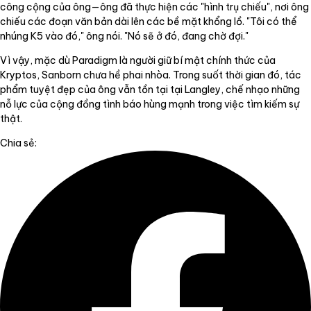
công cộng của ông—ông đã thực hiện các "hình trụ chiếu", nơi ông
chiếu các đoạn văn bản dài lên các bề mặt khổng lồ. "Tôi có thể
nhúng K5 vào đó," ông nói. "Nó sẽ ở đó, đang chờ đợi."
Vì vậy, mặc dù Paradigm là người giữ bí mật chính thức của
Kryptos, Sanborn chưa hề phai nhòa. Trong suốt thời gian đó, tác
phẩm tuyệt đẹp của ông vẫn tồn tại tại Langley, chế nhạo những
nỗ lực của cộng đồng tình báo hùng mạnh trong việc tìm kiếm sự
thật.
Chia sẻ: