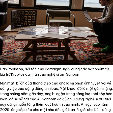
Dan Robinson, đối tác của Paradigm, ngồi cùng các vật phẩm từ
lưu trữ Kryptos cá nhân của nghệ sĩ Jim Sanborn.
Một mặt, bí ẩn của thông điệp của ông là sự phản ánh tuyệt vời về
công việc của cộng đồng tình báo. Mặt khác, đó là một gánh nặng;
trong những năm gần đây, ông bị ngập trong hàng loạt bài nộp hỗn
loạn, có sự hỗ trợ của AI. Sanborn đã đủ chịu đựng. Nghệ sĩ 80 tuổi
này cũng muốn tăng thêm quỹ hưu trí của mình. Vì vậy, vào năm
2025, ông sắp xếp cho một nhà đấu giá bán lời giải cho K4—cũng