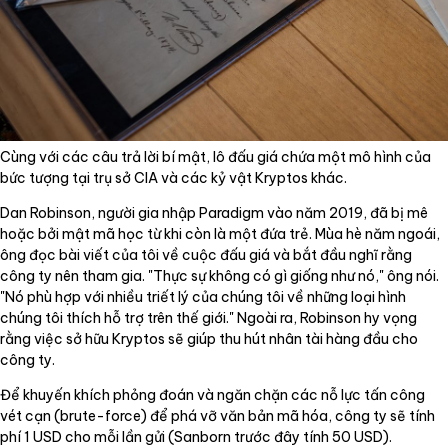
Cùng với các câu trả lời bí mật, lô đấu giá chứa một mô hình của
bức tượng tại trụ sở CIA và các kỷ vật Kryptos khác.
Dan Robinson, người gia nhập Paradigm vào năm 2019, đã bị mê
hoặc bởi mật mã học từ khi còn là một đứa trẻ. Mùa hè năm ngoái,
ông đọc bài viết của tôi về cuộc đấu giá và bắt đầu nghĩ rằng
công ty nên tham gia. "Thực sự không có gì giống như nó," ông nói.
"Nó phù hợp với nhiều triết lý của chúng tôi về những loại hình
chúng tôi thích hỗ trợ trên thế giới." Ngoài ra, Robinson hy vọng
rằng việc sở hữu Kryptos sẽ giúp thu hút nhân tài hàng đầu cho
công ty.
Để khuyến khích phỏng đoán và ngăn chặn các nỗ lực tấn công
vét cạn (brute-force) để phá vỡ văn bản mã hóa, công ty sẽ tính
phí 1 USD cho mỗi lần gửi (Sanborn trước đây tính 50 USD).