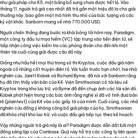
như giải pháp cho K5, một bảng bổ sung chưa được tiết lộ. Vào
tháng 11, người trả giá cao nhất đã trả gần một triệu đô la cho giải
thưởng này, bao gồm một mô hình thu nhỏ của bức tượng và các
kỷ vật khác. Sanborn mang về nhà 770.000 USD.
Người chiến thắng đang bước ra khỏi bóng tối hôm nay. Paradigm,
một công ty đầu tư mạo hiểm (VC) tập trung vào tiền điện tử, sẽ
tiếp nhận công việc kiểm tra các phỏng đoán cho đến khi một
thiên tài cuối cùng giải được câu đố này.
Giống như hầu hết mọi thứ trong sử thi Kryptos, cuộc đấu giá năm
ngoái có những cốt truyện điên rồ. Vài tuần trước hạn chót, hai nhà
nghiên cứu, Jarett Kobek và Richard Byrne, đã nói với Sanborn rằng
họ đã tìm thấy văn bản của K4. Viện Smithsonian có tài liệu về
Kryptos trong kho lưu trữ, và Byrne đã đến chụp ảnh các tài sản đó.
Kobek phát hiện trong các bức ảnh rằng nghệ sĩ đã vô tình đưa bản
rõ (plaintext) của K4 vào các giấy tờ của mình. Cuối cùng, các nhà
nghiên cứu đồng ý không công bố giải pháp của họ, Smithsonian
đã khóa chặt kho lưu trữ, và cuộc đấu giá tiếp tục theo kế hoạch.
Vậy những người trả giá này là ai? Paradigm được dẫn dắt bởi một
đồng sáng lập của Coinbase. Quỹ này hỗ trợ các công ty liên quan