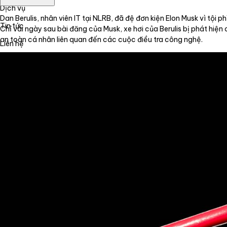
Dịch vụ
Dan Berulis, nhân viên IT tại NLRB, đã đệ đơn kiện Elon Musk vì tội
Tin tức
Chỉ vài ngày sau bài đăng của Musk, xe hơi của Berulis bị phát hiện
an toàn cá nhân liên quan đến các cuộc điều tra công nghệ.
Liên hệ
Tiếng Việt
English