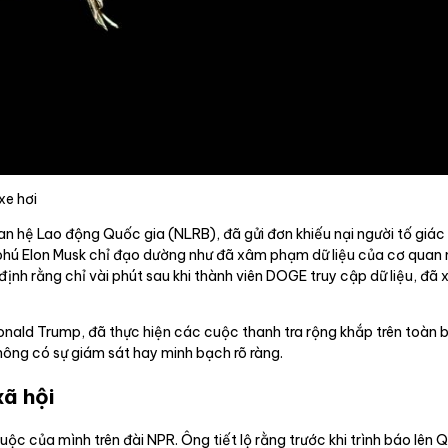
xe hơi
an hệ Lao động Quốc gia (NLRB), đã gửi đơn khiếu nại người tố giá
phú Elon Musk chỉ đạo dường như đã xâm phạm dữ liệu của cơ quan 
g định rằng chỉ vài phút sau khi thành viên DOGE truy cập dữ liệu, đã
nald Trump, đã thực hiện các cuộc thanh tra rộng khắp trên toàn b
hông có sự giám sát hay minh bạch rõ ràng.
xã hội
ộc của mình trên đài NPR. Ông tiết lộ rằng trước khi trình báo lên