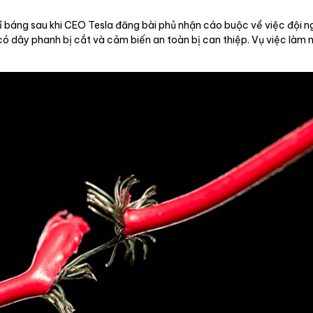
 phỉ báng sau khi CEO Tesla đăng bài phủ nhận cáo buộc về việc đội n
 có dây phanh bị cắt và cảm biến an toàn bị can thiệp. Vụ việc làm n