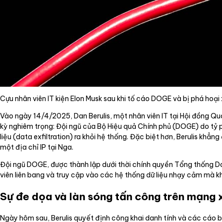
Cựu nhân viên IT kiện Elon Musk sau khi tố cáo DOGE và bị phá hoại 
Vào ngày 14/4/2025, Dan Berulis, một nhân viên IT tại Hội đồng Qu
kỳ nghiêm trọng: Đội ngũ của Bộ Hiệu quả Chính phủ (DOGE) do tỷ 
liệu (data exfiltration) ra khỏi hệ thống. Đặc biệt hơn, Berulis khẳn
một địa chỉ IP tại Nga.
Đội ngũ DOGE, được thành lập dưới thời chính quyền Tổng thống Do
viên liên bang và truy cập vào các hệ thống dữ liệu nhạy cảm mà k
Sự đe dọa và làn sóng tấn công trên mạng 
Ngày hôm sau, Berulis quyết định công khai danh tính và các cáo bu