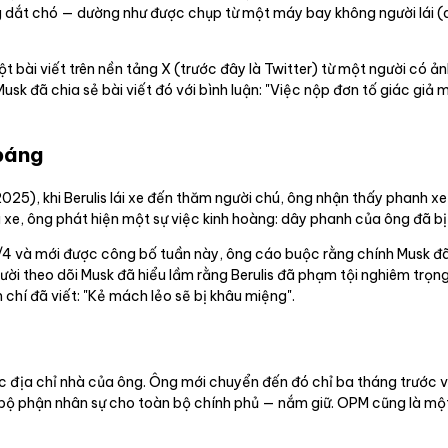
dắt chó — dường như được chụp từ một máy bay không người lái (dro
một bài viết trên nền tảng X (trước đây là Twitter) từ một người có 
usk đã chia sẻ bài viết đó với bình luận: "Việc nộp đơn tố giác giả
 báng
25), khi Berulis lái xe đến thăm người chú, ông nhận thấy phanh xe
 xe, ông phát hiện một sự việc kinh hoàng: dây phanh của ông đã bị
7/4 và mới được công bố tuần này, ông cáo buộc rằng chính Musk đ
ười theo dõi Musk đã hiểu lầm rằng Berulis đã phạm tội nghiêm trọng
chí đã viết: "Kẻ mách lẻo sẽ bị khâu miệng".
ợc địa chỉ nhà của ông. Ông mới chuyển đến đó chỉ ba tháng trước v
 bộ phận nhân sự cho toàn bộ chính phủ — nắm giữ. OPM cũng là một