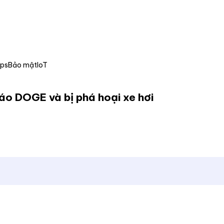
Ops
Bảo mật
IoT
cáo DOGE và bị phá hoại xe hơi