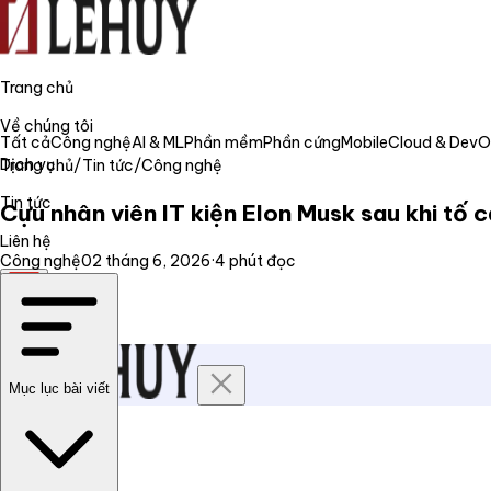
Trang chủ
Về chúng tôi
Tất cả
Công nghệ
AI & ML
Phần mềm
Phần cứng
Mobile
Cloud & Dev
Dịch vụ
Trang chủ
/
Tin tức
/
Công nghệ
Tin tức
Cựu nhân viên IT kiện Elon Musk sau khi tố 
Liên hệ
Công nghệ
02 tháng 6, 2026
·
4
phút đọc
VI
Mục lục bài viết
Trang chủ
Về chúng tôi