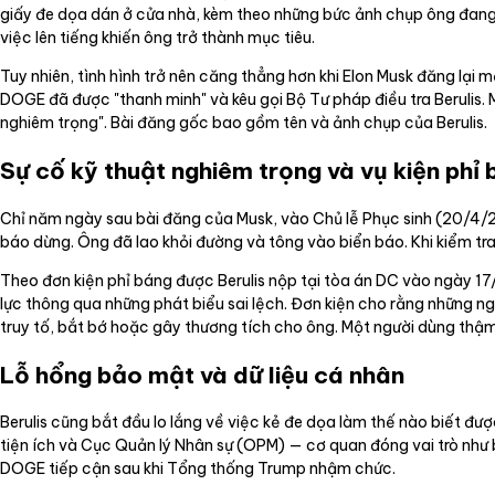
giấy đe dọa dán ở cửa nhà, kèm theo những bức ảnh chụp ông đang 
việc lên tiếng khiến ông trở thành mục tiêu.
Tuy nhiên, tình hình trở nên căng thẳng hơn khi Elon Musk đăng lại 
DOGE đã được "thanh minh" và kêu gọi Bộ Tư pháp điều tra Berulis. M
nghiêm trọng". Bài đăng gốc bao gồm tên và ảnh chụp của Berulis.
Sự cố kỹ thuật nghiêm trọng và vụ kiện phỉ
Chỉ năm ngày sau bài đăng của Musk, vào Chủ lễ Phục sinh (20/4/20
báo dừng. Ông đã lao khỏi đường và tông vào biển báo. Khi kiểm tra
Theo đơn kiện phỉ báng được Berulis nộp tại tòa án DC vào ngày 1
lực thông qua những phát biểu sai lệch. Đơn kiện cho rằng những ng
truy tố, bắt bớ hoặc gây thương tích cho ông. Một người dùng thậm 
Lỗ hổng bảo mật và dữ liệu cá nhân
Berulis cũng bắt đầu lo lắng về việc kẻ đe dọa làm thế nào biết đư
tiện ích và Cục Quản lý Nhân sự (OPM) — cơ quan đóng vai trò như
DOGE tiếp cận sau khi Tổng thống Trump nhậm chức.