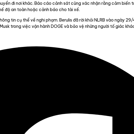
huyển đi nơi khác. Báo cáo cảnh sát cũng xác nhận rằng cảm biến túi
chế độ an toàn hoặc cảnh báo cho tài xế.
thông tin cụ thể về nghi phạm. Berulis đã rời khỏi NLRB vào ngày 29
 Musk trong việc vận hành DOGE và bảo vệ những người tố giác khác