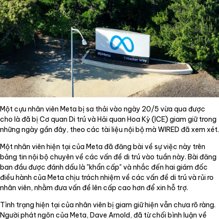
Một cựu nhân viên Meta bị sa thải vào ngày 20/5 vừa qua được
cho là đã bị Cơ quan Di trú và Hải quan Hoa Kỳ (ICE) giam giữ trong
những ngày gần đây, theo các tài liệu nội bộ mà WIRED đã xem xét.
Một nhân viên hiện tại của Meta đã đăng bài về sự việc này trên
bảng tin nội bộ chuyên về các vấn đề di trú vào tuần này. Bài đăng
ban đầu được đánh dấu là "khẩn cấp" và nhắc đến hai giám đốc
điều hành của Meta chịu trách nhiệm về các vấn đề di trú và rủi ro
nhân viên, nhằm đưa vấn đề lên cấp cao hơn để xin hỗ trợ.
Tình trạng hiện tại của nhân viên bị giam giữ hiện vẫn chưa rõ ràng.
Người phát ngôn của Meta, Dave Arnold, đã từ chối bình luận về