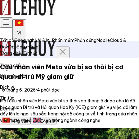
VI
Tất cả
Công nghệ
AI & ML
Phần mềm
Phần cứng
Mobile
Cloud &
DevOps
Bảo mật
IoT
Trang chủ
/
Tin tức
Trang chủ
Cựu nhân viên Meta vừa bị sa thải bị cơ
quan di trú Mỹ giam giữ
Về chúng tôi
Dịch vụ
10 tháng 6, 2026
·
4
phút đọc
Tin tức
Một cựu nhân viên Meta vừa bị sa thải vào tháng 5 được cho là đã
bị cơ quan Di trú và Hải quan Hoa Kỳ (ICE) giam giữ. Vụ việc đã làm
Liên hệ
dấy lên lo ngại sâu sắc trong nội bộ công ty về tình trạng của nhân
viên nước ngoài làm việc trong ngành công nghệ.
Tiếng Việt
English