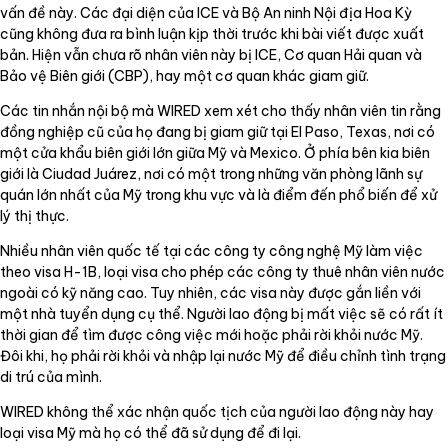
vấn đề này. Các đại diện của ICE và Bộ An ninh Nội địa Hoa Kỳ
cũng không đưa ra bình luận kịp thời trước khi bài viết được xuất
bản. Hiện vẫn chưa rõ nhân viên này bị ICE, Cơ quan Hải quan và
Bảo vệ Biên giới (CBP), hay một cơ quan khác giam giữ.
Các tin nhắn nội bộ mà WIRED xem xét cho thấy nhân viên tin rằng
đồng nghiệp cũ của họ đang bị giam giữ tại El Paso, Texas, nơi có
một cửa khẩu biên giới lớn giữa Mỹ và Mexico. Ở phía bên kia biên
giới là Ciudad Juárez, nơi có một trong những văn phòng lãnh sự
quán lớn nhất của Mỹ trong khu vực và là điểm đến phổ biến để xử
lý thị thực.
Nhiều nhân viên quốc tế tại các công ty công nghệ Mỹ làm việc
theo visa H-1B, loại visa cho phép các công ty thuê nhân viên nước
ngoài có kỹ năng cao. Tuy nhiên, các visa này được gắn liền với
một nhà tuyển dụng cụ thể. Người lao động bị mất việc sẽ có rất ít
thời gian để tìm được công việc mới hoặc phải rời khỏi nước Mỹ.
Đôi khi, họ phải rời khỏi và nhập lại nước Mỹ để điều chỉnh tình trạng
di trú của mình.
WIRED không thể xác nhận quốc tịch của người lao động này hay
loại visa Mỹ mà họ có thể đã sử dụng để đi lại.