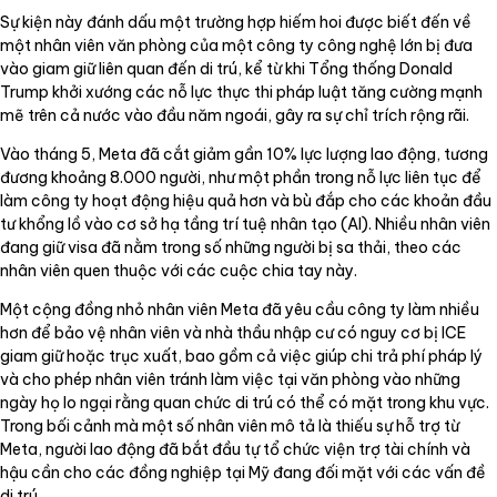
Sự kiện này đánh dấu một trường hợp hiếm hoi được biết đến về
một nhân viên văn phòng của một công ty công nghệ lớn bị đưa
vào giam giữ liên quan đến di trú, kể từ khi Tổng thống Donald
Trump khởi xướng các nỗ lực thực thi pháp luật tăng cường mạnh
mẽ trên cả nước vào đầu năm ngoái, gây ra sự chỉ trích rộng rãi.
Vào tháng 5, Meta đã cắt giảm gần 10% lực lượng lao động, tương
đương khoảng 8.000 người, như một phần trong nỗ lực liên tục để
làm công ty hoạt động hiệu quả hơn và bù đắp cho các khoản đầu
tư khổng lồ vào cơ sở hạ tầng trí tuệ nhân tạo (AI). Nhiều nhân viên
đang giữ visa đã nằm trong số những người bị sa thải, theo các
nhân viên quen thuộc với các cuộc chia tay này.
Một cộng đồng nhỏ nhân viên Meta đã yêu cầu công ty làm nhiều
hơn để bảo vệ nhân viên và nhà thầu nhập cư có nguy cơ bị ICE
giam giữ hoặc trục xuất, bao gồm cả việc giúp chi trả phí pháp lý
và cho phép nhân viên tránh làm việc tại văn phòng vào những
ngày họ lo ngại rằng quan chức di trú có thể có mặt trong khu vực.
Trong bối cảnh mà một số nhân viên mô tả là thiếu sự hỗ trợ từ
Meta, người lao động đã bắt đầu tự tổ chức viện trợ tài chính và
hậu cần cho các đồng nghiệp tại Mỹ đang đối mặt với các vấn đề
di trú.