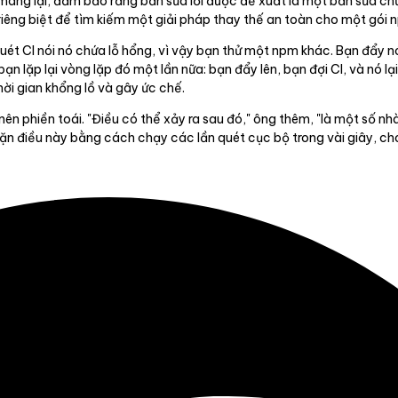
mang lại, đảm bảo rằng bản sửa lỗi được đề xuất là một bản sửa ch
ại riêng biệt để tìm kiếm một giải pháp thay thế an toàn cho một gói 
uét CI nói nó chứa lỗ hổng, vì vậy bạn thử một npm khác. Bạn đẩy nó 
bạn lặp lại vòng lặp đó một lần nữa: bạn đẩy lên, bạn đợi CI, và nó lạ
hời gian khổng lồ và gây ức chế.
ở nên phiền toái. "Điều có thể xảy ra sau đó," ông thêm, "là một số n
chặn điều này bằng cách chạy các lần quét cục bộ trong vài giây, ch