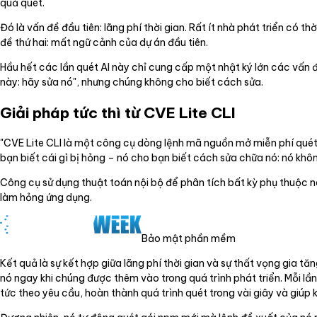
quả quét.
Đó là vấn đề đầu tiên: lãng phí thời gian. Rất ít nhà phát triển có 
đề thứ hai: mất ngữ cảnh của dự án đầu tiên.
Hầu hết các lần quét AI này chỉ cung cấp một nhật ký lớn các vấn 
này: hãy sửa nó", nhưng chúng không cho biết cách sửa.
Giải pháp tức thì từ CVE Lite CLI
"CVE Lite CLI là một công cụ dòng lệnh mã nguồn mở miễn phí quét 
bạn biết cái gì bị hỏng – nó cho bạn biết cách sửa chữa nó: nó khô
Công cụ sử dụng thuật toán nội bộ để phân tích bất kỳ phụ thuộc 
làm hỏng ứng dụng.
Bảo mật phần mềm
Kết quả là sự kết hợp giữa lãng phí thời gian và sự thất vọng gi
nó ngay khi chúng được thêm vào trong quá trình phát triển. Mỗi lần
tức theo yêu cầu, hoàn thành quá trình quét trong vài giây và giú