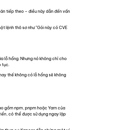
ự án tiếp theo – điều này dẫn đến vấn
một lệnh thô sơ như "Gói này có CVE
ứa lỗ hổng. Nhưng nó không chỉ cho
 tục.
hay thế không có lỗ hổng sẽ không
c bao gồm npm, pnpm hoặc Yarn của
riển, có thể được sử dụng ngay lập