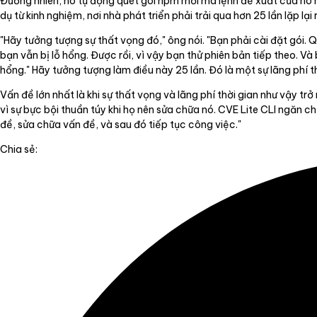
Đương nhiên, nó tự động quét gói npm mới mà lệnh đề xuất của nó 
dụ từ kinh nghiệm, nơi nhà phát triển phải trải qua hơn 25 lần lặp l
"Hãy tưởng tượng sự thất vọng đó," ông nói. "Bạn phải cài đặt gói. Q
bạn vẫn bị lỗ hổng. Được rồi, vì vậy bạn thử phiên bản tiếp theo. Và 
hổng." Hãy tưởng tượng làm điều này 25 lần. Đó là một sự lãng phí t
Vấn đề lớn nhất là khi sự thất vọng và lãng phí thời gian như vậy tr
vì sự bực bội thuần túy khi họ nên sửa chữa nó. CVE Lite CLI ngăn 
đề, sửa chữa vấn đề, và sau đó tiếp tục công việc."
Chia sẻ: