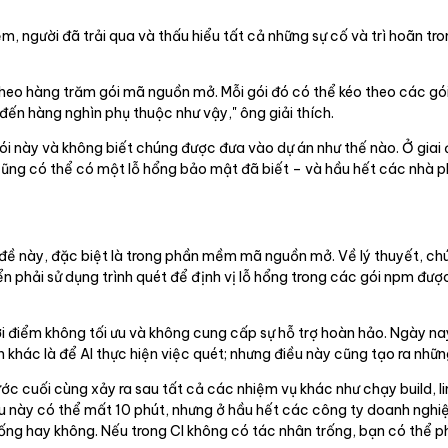
, người đã trải qua và thấu hiểu tất cả những sự cố và trì hoãn tr
heo hàng trăm gói mã nguồn mở. Mỗi gói đó có thể kéo theo các gói
đến hàng nghìn phụ thuộc như vậy," ông giải thích.
ói này và không biết chúng được đưa vào dự án như thế nào. Ở giai
cũng có thể có một lỗ hổng bảo mật đã biết – và hầu hết các nhà phá
n đề này, đặc biệt là trong phần mềm mã nguồn mở. Về lý thuyết, ch
n phải sử dụng trình quét để định vị lỗ hổng trong các gói npm đ
i điểm không tối ưu và không cung cấp sự hỗ trợ hoàn hảo. Ngày nay
ận khác là để AI thực hiện việc quét; nhưng điều này cũng tạo ra nhữ
ước cuối cùng xảy ra sau tất cả các nhiệm vụ khác như chạy build, li
ều này có thể mất 10 phút, nhưng ở hầu hết các công ty doanh nghi
ống hay không. Nếu trong CI không có tác nhân trống, bạn có thể ph