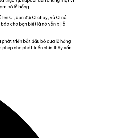
ữa thực sự. Kapoor dẫn chứng một ví
npm có lỗ hổng.
lên CI, bạn đợi CI chạy, và CI nói
i báo cho bạn biết là nó vẫn bị lỗ
hà phát triển bắt đầu bỏ qua lỗ hổng
o phép nhà phát triển nhìn thấy vấn