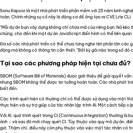
Sonu Kapoor là một nhà phát triển phần mềm với 25 năm kinh nghiệm
toàn. Chính những sự cố này là động cơ để ông tạo ra CVE Lite CLI.
"Mỗi dự án bạn xây dựng không chỉ chứa mã của riêng bạn. Nó kéo t
chúng, cho đến khi một dự án JavaScript điển hình có thể liên quan 
Đa số các nhà phát triển có thể chưa từng nghe tên phần lớn các g
động mà không có thông tin cần thiết. "Bất kỳ gói nào trong số đó 
Tại sao các phương pháp hiện tại chưa đủ?
SBOM (Software Bill of Materials) được giới thiệu để giải quyết vấ
nhưng SBOM không thể được tin tưởng hoàn toàn. Các nhà phát triể
biết đến.
Các trình quét hiện có thường chỉ có thể được sử dụng vào một thờ
thực hiện với sự trợ giúp của tác nhân lập trình AI. Một cách tiếp c
Với AI, quá trình quét trong CI (Continuous Integration) thường là b
ảnh – và sau đó mới chạy quét CI. Tùy thuộc vào quy mô dự án, đi
giờ. Thậm chí, điều này còn phụ thuộc vào việc một tác nhân có tr