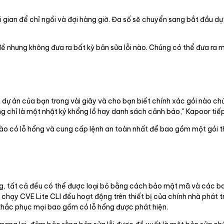
thời gian để chỉ ngồi và đợi hàng giờ. Đa số sẽ chuyển sang bắt đầu d
đề nhưng không đưa ra bất kỳ bản sửa lỗi nào. Chúng có thể đưa ra 
dự án của bạn trong vài giây và cho bạn biết chính xác gói nào ch
ng chỉ là một nhật ký khổng lồ hay danh sách cảnh báo," Kapoor tiếp
nào có lỗ hổng và cung cấp lệnh an toàn nhất để bao gồm một gói t
a tăng, tất cả đều có thể được loại bỏ bằng cách bảo mật mã và cá
 chạy CVE Lite CLI đều hoạt động trên thiết bị của chính nhà phát t
p khắc phục mọi bao gồm có lỗ hổng được phát hiện.