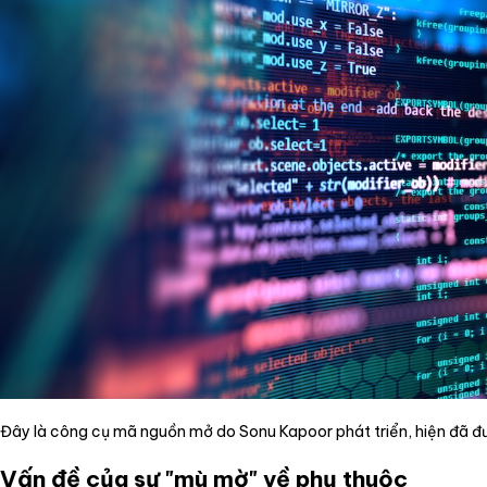
Đây là công cụ mã nguồn mở do Sonu Kapoor phát triển, hiện đã đ
Vấn đề của sự "mù mờ" về phụ thuộc