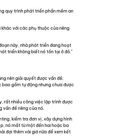
ong quy trình phát triển phần mềm an
 khác với các phụ thuộc của riêng
 đoạn này, nhà phát triển đang hoạt
t triển không biết nó tồn tại ở đó."
úng nên giải quyết được vấn đề;
ược bao gồm tự động nhưng chưa được
, rất nhiều công việc lập trình được
ng vấn đề riêng của nó.
nting, kiểm tra đơn vị, xây dựng hình
ệp, nó mất từ một đến hai hoặc ba
ải đợi thêm vài giờ nữa để xem kết