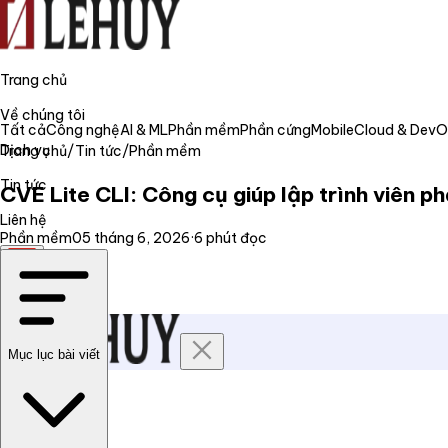
Trang chủ
Về chúng tôi
Tất cả
Công nghệ
AI & ML
Phần mềm
Phần cứng
Mobile
Cloud & Dev
Dịch vụ
Trang chủ
/
Tin tức
/
Phần mềm
Tin tức
CVE Lite CLI: Công cụ giúp lập trình viên ph
Liên hệ
Phần mềm
05 tháng 6, 2026
·
6
phút đọc
VI
Mục lục bài viết
Trang chủ
Về chúng tôi