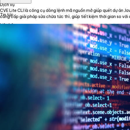
Dịch vụ
CVE Lite CLI là công cụ dòng lệnh mã nguồn mở giúp quét dự án J
Tin tức
cung cấp giải pháp sửa chữa tức thì, giúp tiết kiệm thời gian so vớ
Liên hệ
Tiếng Việt
English