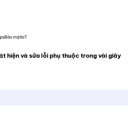
Ops
Bảo mật
IoT
át hiện và sửa lỗi phụ thuộc trong vài giây