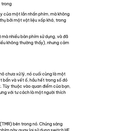
 trong
đáy của một lần nhấn phím, mà không
 bởi một vật liệu xốp khá, trong
d) mà nhiều bàn phím sử dụng, và đã
 điều không thường thấy), nhưng cảm
hô chưa xử lý, nó cuối cùng là một
t bẩn và vết ố, hầu hết trong số đó
iết. Tùy thuộc vào quan điểm của bạn,
hưng với tư cách là một người thích
 (TMR) bên trong nó. Chúng sáng
n phím này quay lại sử dụng switch HE