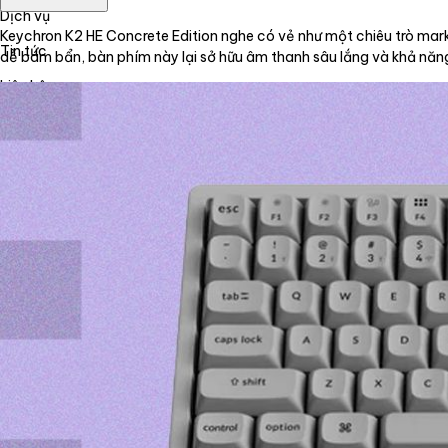
Dịch vụ
Keychron K2 HE Concrete Edition nghe có vẻ như một chiêu trò mark
Tin tức
dễ bám bẩn, bàn phím này lại sở hữu âm thanh sâu lắng và khả năng
Liên hệ
Tiếng Việt
English