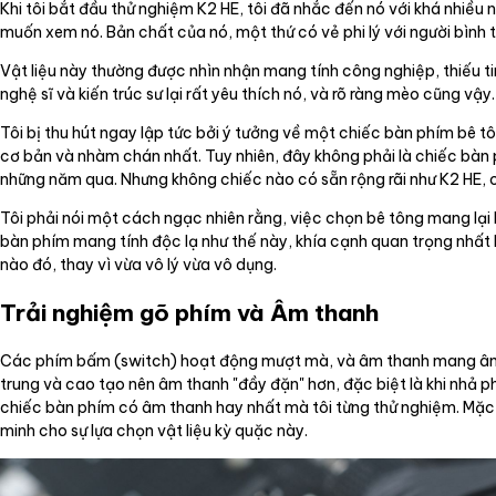
Khi tôi bắt đầu thử nghiệm K2 HE, tôi đã nhắc đến nó với khá nhiều
muốn xem nó. Bản chất của nó, một thứ có vẻ phi lý với người bình t
Vật liệu này thường được nhìn nhận mang tính công nghiệp, thiếu ti
nghệ sĩ và kiến trúc sư lại rất yêu thích nó, và rõ ràng mèo cũng vậy.
Tôi bị thu hút ngay lập tức bởi ý tưởng về một chiếc bàn phím bê t
cơ bản và nhàm chán nhất. Tuy nhiên, đây không phải là chiếc bàn p
những năm qua. Nhưng không chiếc nào có sẵn rộng rãi như K2 HE, c
Tôi phải nói một cách ngạc nhiên rằng, việc chọn bê tông mang lại 
bàn phím mang tính độc lạ như thế này, khía cạnh quan trọng nhất l
nào đó, thay vì vừa vô lý vừa vô dụng.
Trải nghiệm gõ phím và Âm thanh
Các phím bấm (switch) hoạt động mượt mà, và âm thanh mang âm hưở
trung và cao tạo nên âm thanh "đầy đặn" hơn, đặc biệt là khi nhả 
chiếc bàn phím có âm thanh hay nhất mà tôi từng thử nghiệm. Mặc
minh cho sự lựa chọn vật liệu kỳ quặc này.