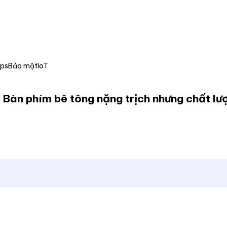
Ops
Bảo mật
IoT
 Bàn phím bê tông nặng trịch nhưng chất lư