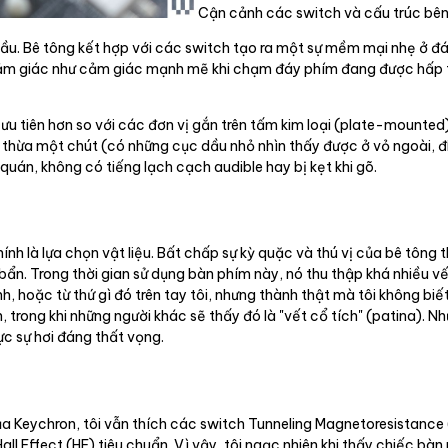
Cận cảnh các switch và cấu trúc bên
 cầu. Bê tông kết hợp với các switch tạo ra một sự mềm mại nhẹ ở 
m giác như cảm giác mạnh mẽ khi chạm đáy phím đang được hấp thụ
ưu tiên hơn so với các đơn vị gắn trên tấm kim loại (plate-mounte
dư thừa một chút (có những cục dầu nhỏ nhìn thấy được ở vỏ ngoài,
án, không có tiếng lạch cạch audible hay bị kẹt khi gõ.
h là lựa chọn vật liệu. Bất chấp sự kỳ quặc và thú vị của bê tông t
 bẩn. Trong thời gian sử dụng bàn phím này, nó thu thập khá nhiều vế
nh, hoặc từ thứ gì đó trên tay tôi, nhưng thành thật mà tôi không b
, trong khi những người khác sẽ thấy đó là "vết cổ tích" (patina). N
ực sự hơi đáng thất vọng.
a Keychron, tôi vẫn thích các switch Tunneling Magnetoresistance
all Effect (HE) tiêu chuẩn. Vì vậy, tôi ngạc nhiên khi thấy chiếc bà