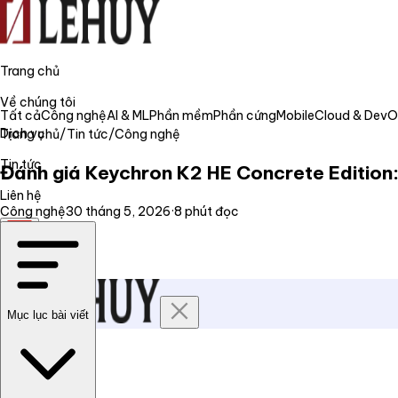
Trang chủ
Về chúng tôi
Tất cả
Công nghệ
AI & ML
Phần mềm
Phần cứng
Mobile
Cloud & Dev
Dịch vụ
Trang chủ
/
Tin tức
/
Công nghệ
Tin tức
Đánh giá Keychron K2 HE Concrete Edition:
Liên hệ
Công nghệ
30 tháng 5, 2026
·
8
phút đọc
VI
Mục lục bài viết
Trang chủ
Về chúng tôi