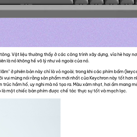
ông. Vật liệu thường thấy ở các công trình xây dựng, vỉa hè hay nơ
iên là nó không hề vô lý như vẻ ngoài của nó.
 lãm" ở phiên bản này chỉ là vỏ ngoài; trong khi các phím bấm (keyc
ôi vui mừng nói rằng sản phẩm mới nhất của Keychron này tốt hơn nhi
iến trúc hầm hố, uy nghi mà nó tạo ra. Màu xám nhạt, hơi ấm mang 
ó là một chiếc bàn phím được chế tác thực sự tốt và mạch lạc.