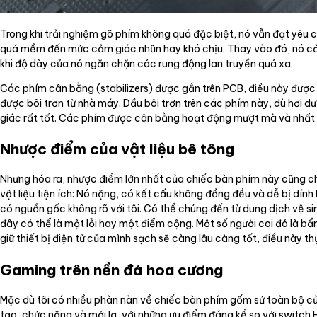
Trong khi trải nghiệm gõ phím không quá đặc biệt, nó vẫn đạt yêu
quá mềm đến mức cảm giác nhũn hay khó chịu. Thay vào đó, nó cả
khi độ dày của nó ngăn chặn các rung động lan truyền quá xa.
Các phím cân bằng (stabilizers) được gắn trên PCB, điều này được 
được bôi trơn từ nhà máy. Dầu bôi trơn trên các phím này, dù hơi 
giác rất tốt. Các phím được cân bằng hoạt động mượt mà và nhất qu
Nhược điểm của vật liệu bê tông
Nhưng hóa ra, nhược điểm lớn nhất của chiếc bàn phím này cũng chín
vật liệu tiện ích: Nó nặng, có kết cấu không đồng đều và dễ bị dính
có nguồn gốc không rõ với tôi. Có thể chúng đến từ dung dịch vệ si
đây có thể là một lỗi hay một điểm cộng. Một số người coi đó là bẩn
giữ thiết bị điện tử của mình sạch sẽ càng lâu càng tốt, điều này th
Gaming trên nền đá hoa cương
Mặc dù tôi có nhiều phàn nàn về chiếc bàn phím gốm sứ toàn bộ củ
tạo, chức năng và mới lạ, với những ưu điểm đáng kể so với switch H