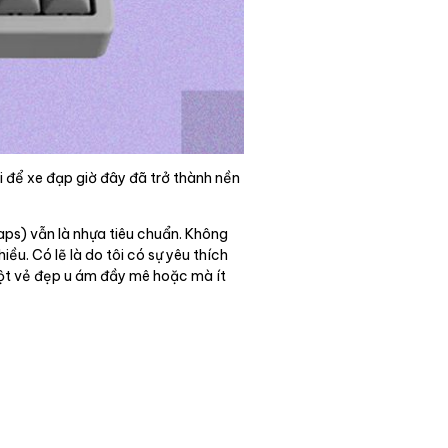
i để xe đạp giờ đây đã trở thành nền
aps) vẫn là nhựa tiêu chuẩn. Không
ều. Có lẽ là do tôi có sự yêu thích
một vẻ đẹp u ám đầy mê hoặc mà ít