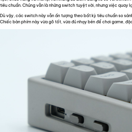
tiêu chuẩn. Chúng vẫn là những switch tuyệt vời, nhưng việc quay l
Dù vậy, các switch này vẫn ấn tượng theo bất kỳ tiêu chuẩn so sán
Chiếc bàn phím này vừa gõ tốt, vừa đủ nhạy bén để chơi game, đặc b