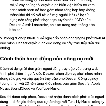
"Chưa có công ty nào theo bước dẫn đầu của chúng
tôi, vì vậy chúng tôi quyết định biến việc kiểm tra xem
danh sách phát có bao gồm nhạc tổng hợp hay không
thành khả thi đối với tất cả mọi người, bất kể họ sử
dụng nền tảng phát nhạc trực tuyến nào," CEO của
Deezer, Alexis Lanternier, chia sẻ trong một thông cáo
báo chí.
Vì không ai chấp nhận lời đề nghị cấp phép công nghệ phát hiện AI
của mình, Deezer quyết định đưa công cụ này trực tiếp đến đại
chúng.
Cách thức hoạt động của công cụ mới
Cách sử dụng rất đơn giản: người dùng truy cập vào trang web
trình phát hiện nhạc AI của Deezer, chọn dịch vụ phát nhạc mình
đang sử dụng và cấp quyền truy cập cho Deezer. Công cụ này
tương thích với 20 nền tảng khác nhau, bao gồm Spotify, Apple
Music, SoundCloud và YouTube Music.
Sau khi được cấp phép, Deezer sẽ nhập danh sách phát của người
dùng — dường là thông qua sự tích hợp với Tune My Music, công ty