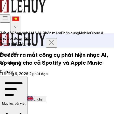
VI
Tất cả
Công nghệ
AI & ML
Phần mềm
Phần cứng
Mobile
Cloud &
DevOps
Bảo mật
IoT
Trang chủ
/
Tin tức
Trang chủ
Deezer ra mắt công cụ phát hiện nhạc AI,
áp dụng cho cả Spotify và Apple Music
Về chúng tôi
Dịch vụ
11 tháng 6, 2026
·
2
phút đọc
Tin tức
Liên hệ
Tiếng Việt
English
Mục lục bài viết