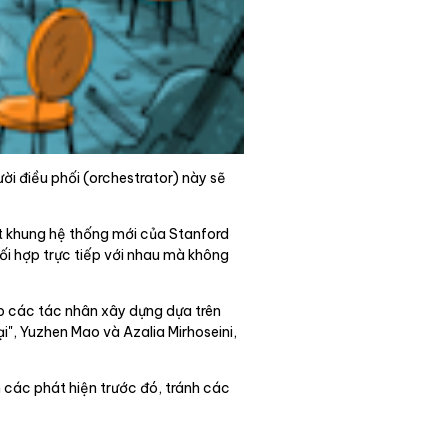
ời điều phối (orchestrator) này sẽ
Một khung hệ thống mới của Stanford
ối hợp trực tiếp với nhau mà không
p các tác nhân xây dựng dựa trên
", Yuzhen Mao và Azalia Mirhoseini,
 các phát hiện trước đó, tránh các