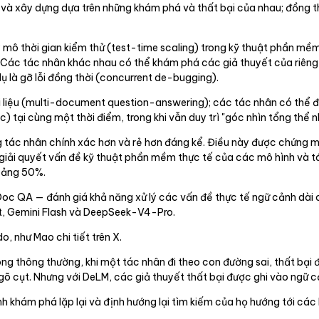
g và xây dựng dựa trên những khám phá và thất bại của nhau; đồng 
 mô thời gian kiểm thử (test-time scaling) trong kỹ thuật phần mềm
đề. Các tác nhân khác nhau có thể khám phá các giả thuyết của riê
 dụ là gỡ lỗi đồng thời (concurrent de-bugging).
tài liệu (multi-document question-answering); các tác nhân có thể
) tại cùng một thời điểm, trong khi vẫn duy trì "góc nhìn tổng thể 
tác nhân chính xác hơn và rẻ hơn đáng kể. Điều này được chứng mi
giải quyết vấn đề kỹ thuật phần mềm thực tế của các mô hình và t
hoảng 50%.
-Doc QA — đánh giá khả năng xử lý các vấn đề thực tế ngữ cảnh dà
t, Gemini Flash và DeepSeek-V4-Pro.
, như Mao chi tiết trên X.
ng thông thường, khi một tác nhân đi theo con đường sai, thất bại đ
ngõ cụt. Nhưng với DeLM, các giả thuyết thất bại được ghi vào ngữ c
 khám phá lặp lại và định hướng lại tìm kiếm của họ hướng tới các 