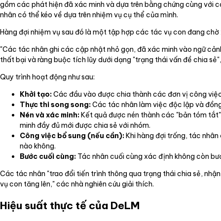
gồm các phát hiện đã xác minh và dựa trên bằng chứng cùng với cá
nhân có thể kéo về dựa trên nhiệm vụ cụ thể của mình.
Hàng đợi nhiệm vụ sau đó là một tập hợp các tác vụ con đang chờ 
"Các tác nhân ghi các cập nhật nhỏ gọn, đã xác minh vào ngữ cảnh 
thất bại và ràng buộc tích lũy dưới dạng "trạng thái vấn đề chia sẻ"
Quy trình hoạt động như sau:
Khởi tạo:
Các đầu vào được chia thành các đơn vị công việc
Thực thi song song:
Các tác nhân làm việc độc lập và đồng 
Nén và xác minh:
Kết quả được nén thành các "bản tóm tắt" 
minh đầy đủ mới được chia sẻ với nhóm.
Công việc bổ sung (nếu cần):
Khi hàng đợi trống, tác nhân
nào không.
Bước cuối cùng:
Tác nhân cuối cùng xác định không còn bước 
Các tác nhân "trao đổi tiến trình thông qua trạng thái chia sẻ, n
vụ con tăng lên," các nhà nghiên cứu giải thích.
Hiệu suất thực tế của DeLM