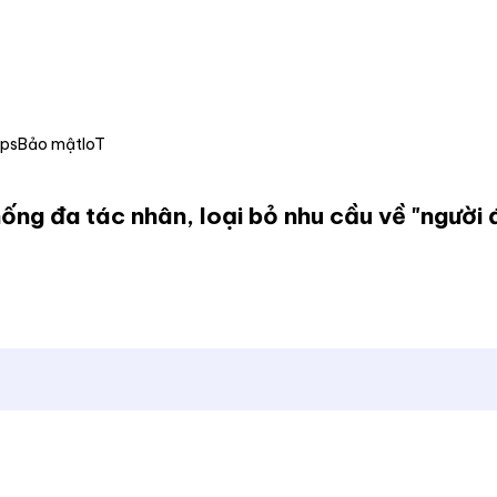
Ops
Bảo mật
IoT
ng đa tác nhân, loại bỏ nhu cầu về "người đ