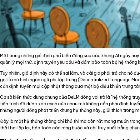
Một trong những giả định phổ biến đằng sau các khung AI ngày nay 
quản lý mọi thứ, định tuyến yêu cầu và đảm bảo toàn bộ hệ thống k
Tuy nhiên, giả định này có thể sai lầm, và cái giá phải trả cho nó 
gọi là mô hình ngôn ngữ phi tập trung (Decentralized Language Mod
cần định tuyến mọi cập nhật thông qua một bộ điều khiển trung tâ
Cơ sở kiến thức dùng chung của DeLM đóng vai trò là "hệ thống t
tiến trình đã được xác minh của nhau mà không cần phải định tuyến 
những người đồng phát triển khung hệ thống này, giải thích trong m
Đây là một hệ thống không chỉ khả thi mà còn rất mong muốn trong
thất bại lặp lại, bảo toàn các ràng buộc và chỉ truy xuất bằng chứng 