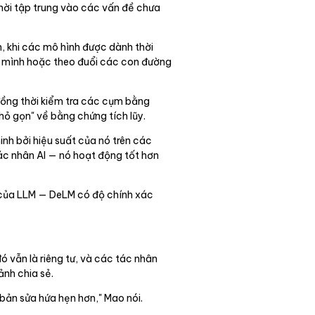
thời tập trung vào các vấn đề chưa
, khi các mô hình được dành thời
ng mình hoặc theo đuổi các con đường
 đồng thời kiểm tra các cụm bằng
nhỏ gọn" về bằng chứng tích lũy.
nh bởi hiệu suất của nó trên các
ác nhân AI — nó hoạt động tốt hơn
i của LLM — DeLM có độ chính xác
ó vẫn là riêng tư, và các tác nhân
ảnh chia sẻ.
bản sửa hứa hẹn hơn," Mao nói.