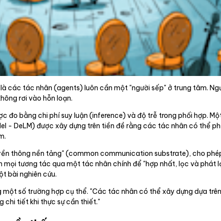
là các tác nhân (agents) luôn cần một "người sếp" ở trung tâm. Ngư
hông rơi vào hỗn loạn.
được đo bằng chi phí suy luận (inference) và độ trễ trong phối hợp. 
el - DeLM) được xây dựng trên tiền đề rằng các tác nhân có thể ph
m.
ruyền thông nền tảng" (common communication substrate), cho phé
mọi tương tác qua một tác nhân chính để "hợp nhất, lọc và phát lại
ột bài nghiên cứu.
 một số trường hợp cụ thể. "Các tác nhân có thể xây dựng dựa trên
chi tiết khi thực sự cần thiết."