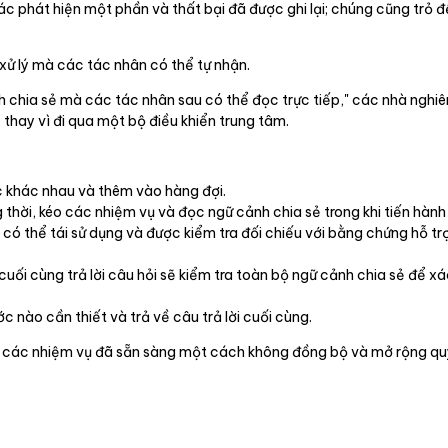
c phát hiện một phần và thất bại đã được ghi lại; chúng cũng trỏ 
xử lý mà các tác nhân có thể tự nhận.
chia sẻ mà các tác nhân sau có thể đọc trực tiếp," các nhà nghiên
, thay vì đi qua một bộ điều khiển trung tâm.
 khác nhau và thêm vào hàng đợi.
thời, kéo các nhiệm vụ và đọc ngữ cảnh chia sẻ trong khi tiến hành
có thể tái sử dụng và được kiểm tra đối chiếu với bằng chứng hỗ t
 cuối cùng trả lời câu hỏi sẽ kiểm tra toàn bộ ngữ cảnh chia sẻ để 
nào cần thiết và trả về câu trả lời cuối cùng.
hận các nhiệm vụ đã sẵn sàng một cách không đồng bộ và mở rộng qu