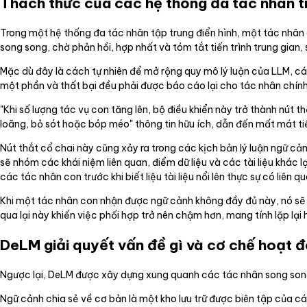
Thách thức của các hệ thống đa tác nhân t
Trong một hệ thống đa tác nhân tập trung điển hình, một tác nhân
song song, chờ phản hồi, hợp nhất và tóm tắt tiến trình trung gian,
Mặc dù đây là cách tự nhiên để mở rộng quy mô lý luận của LLM, cá
một phần và thất bại đều phải được báo cáo lại cho tác nhân chính
"Khi số lượng tác vụ con tăng lên, bộ điều khiển này trở thành nút th
loãng, bỏ sót hoặc bóp méo" thông tin hữu ích, dẫn đến mất mát tiế
Nút thắt cổ chai này cũng xảy ra trong các kịch bản lý luận ngữ c
sẽ nhóm các khái niệm liên quan, điểm dữ liệu và các tài liệu khác
các tác nhân con trước khi biết liệu tài liệu nổi lên thực sự có liê
Khi một tác nhân con nhận được ngữ cảnh không đầy đủ này, nó sẽ c
qua lại này khiến việc phối hợp trở nên chậm hơn, mang tính lặp lạ
DeLM giải quyết vấn đề gì và cơ chế hoạt 
Ngược lại, DeLM được xây dựng xung quanh các tác nhân song song
Ngữ cảnh chia sẻ về cơ bản là một kho lưu trữ được biên tập của c