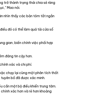
 trở thành trạng thái chia sẻ ràng
ục," Mao nói.
hân nhìn thấy các bản tóm tắt ngắn
 điều đó có thể làm quá tải cửa sổ
ung gian, biến chính việc phối hợp
kém đáng tin cậy hơn.
hính xác và chi phí.
oặc chạy lại cùng một phân tích thất
c tuyên bố đã được xác minh.
ều cần một bộ điều khiển trung tâm.
 chính xác hơn và rẻ hơn khoảng