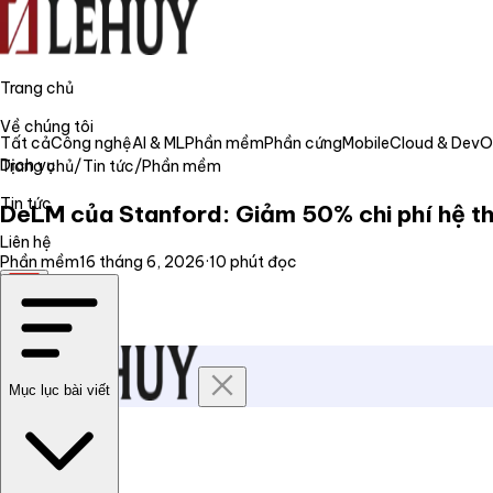
Trang chủ
Về chúng tôi
Tất cả
Công nghệ
AI & ML
Phần mềm
Phần cứng
Mobile
Cloud & Dev
Dịch vụ
Trang chủ
/
Tin tức
/
Phần mềm
Tin tức
DeLM của Stanford: Giảm 50% chi phí hệ thố
Liên hệ
Phần mềm
16 tháng 6, 2026
·
10
phút đọc
VI
Mục lục bài viết
Trang chủ
Về chúng tôi