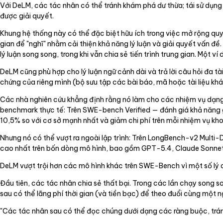
Với DeLM, các tác nhân có thể tránh khám phá dư thừa; tái sử dụn
được giải quyết.
Khung hệ thống này có thể đặc biệt hữu ích trong việc mở rộng quy
gian để "nghĩ" nhằm cải thiện khả năng lý luận và giải quyết vấn 
lý luận song song, trong khi vẫn chia sẻ tiến trình trung gian. Một ví
DeLM cũng phù hợp cho lý luận ngữ cảnh dài và trả lời câu hỏi đa 
chứng của riêng mình (bộ sưu tập các bài báo, mã hoặc tài liệu khác
Các nhà nghiên cứu khẳng định rằng nó làm cho các nhiệm vụ dạng 
benchmark thực tế: Trên SWE-bench Verified — đánh giá khả năng 
10,5% so với cơ sở mạnh nhất và giảm chi phí trên mỗi nhiệm vụ k
Nhưng nó có thể vượt ra ngoài lập trình: Trên LongBench-v2 Multi
cao nhất trên bốn dòng mô hình, bao gồm GPT-5.4, Claude Sonne
DeLM vượt trội hơn các mô hình khác trên SWE-Bench vì một số lý do
Đầu tiên, các tác nhân chia sẻ thất bại. Trong các lần chạy song so
sau có thể lãng phí thời gian (và tiền bạc) để theo đuổi cùng một 
"Các tác nhân sau có thể đọc chúng dưới dạng các ràng buộc, tránh