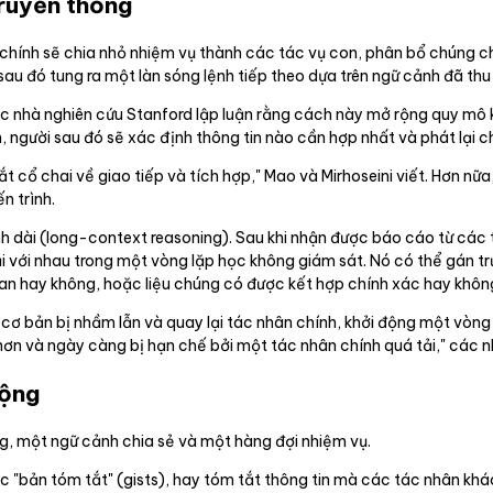
ruyền thống
 chính sẽ chia nhỏ nhiệm vụ thành các tác vụ con, phân bổ chúng 
 sau đó tung ra một làn sóng lệnh tiếp theo dựa trên ngữ cảnh đã thu
c nhà nghiên cứu Stanford lập luận rằng cách này mở rộng quy mô k
, người sau đó sẽ xác định thông tin nào cần hợp nhất và phát lại 
ắt cổ chai về giao tiếp và tích hợp," Mao và Mirhoseini viết. Hơn nữa
n trình.
ảnh dài (long-context reasoning). Sau khi nhận được báo cáo từ các
 lại với nhau trong một vòng lặp học không giám sát. Nó có thể gán
n quan hay không, hoặc liệu chúng có được kết hợp chính xác hay khôn
ơ bản bị nhầm lẫn và quay lại tác nhân chính, khởi động một vòng 
i hơn và ngày càng bị hạn chế bởi một tác nhân chính quá tải," các 
động
, một ngữ cảnh chia sẻ và một hàng đợi nhiệm vụ.
ác "bản tóm tắt" (gists), hay tóm tắt thông tin mà các tác nhân kh