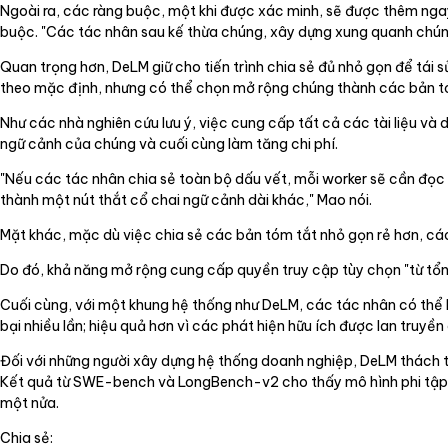
Ngoài ra, các ràng buộc, một khi được xác minh, sẽ được thêm ngay
buộc. "Các tác nhân sau kế thừa chúng, xây dựng xung quanh chúng 
Quan trọng hơn, DeLM giữ cho tiến trình chia sẻ đủ nhỏ gọn để tái 
theo mặc định, nhưng có thể chọn mở rộng chúng thành các bản tóm
Như các nhà nghiên cứu lưu ý, việc cung cấp tất cả các tài liệu và 
ngữ cảnh của chúng và cuối cùng làm tăng chi phí.
"Nếu các tác nhân chia sẻ toàn bộ dấu vết, mỗi worker sẽ cần đọc lị
thành một nút thắt cổ chai ngữ cảnh dài khác," Mao nói.
Mặt khác, mặc dù việc chia sẻ các bản tóm tắt nhỏ gọn rẻ hơn, các
Do đó, khả năng mở rộng cung cấp quyền truy cập tùy chọn "từ tổng 
Cuối cùng, với một khung hệ thống như DeLM, các tác nhân có thể h
bại nhiều lần; hiệu quả hơn vì các phát hiện hữu ích được lan truy
Đối với những người xây dựng hệ thống doanh nghiệp, DeLM thách th
Kết quả từ SWE-bench và LongBench-v2 cho thấy mô hình phi tập t
một nửa.
Chia sẻ: