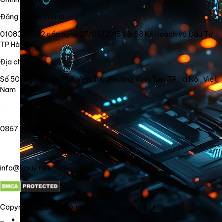
Đăng ký kinh doanh
0108340562 cấp ngày 27/06/2018 bởi Sở Kế Hoạch và Đầu Tư
TP Hà Nội
Địa chỉ
Số 50, Ngõ 34/56 Phố Vĩnh Tuy, Phường Vĩnh Tuy, TP Hà Nội, Việt
Nam
0867.800.878
info@lehuy.net
Copyright 2026 @ Công ty TNHH công nghệ Lê Huy