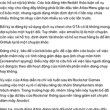
các hồ sơ nội bộ khác. Các bài đăng trên Reddit thảo luận về vụ
việc này cho rằng đây không phải là lần đầu tiên Atlas Menu gặp sự
cố bảo mật, nhưng người dùng nhận định đợt rò rỉ lần này chứa
nhiều thông tin nhạy cảm hơn nhiều so với các lần trước.
Bất kỳ ai đăng ký sử dụng dịch vụ cheat cho GTA có lẽ không mong
đợi sự bảo mật tuyệt đối. Tuy nhiên, việc email bị lộ là một chuyện,
còn việc vé hỗ trợ, định danh tài khoản và hồ sơ mua hàng bị đổ lên
GitHub lại là một chuyện khác.
Đáng chú ý, tiêu đề của bài báo gốc đề cập đến cáo buộc về việc
phần mềm này có tính năng gián điệp qua ảnh chụp màn hình
(screenshot spying). Điều này đặt ra câu hỏi về việc liệu người dùng
có đang bị theo dõi hoạt động của mình khi phần mềm đang chạy
hay không.
Vụ việc của Atlas diễn ra chỉ vài tuần sau khi Rockstar Games
vướng vào một vụ rò rỉ dữ liệu riêng do nhóm ShinyHunters nhận
trách nhiệm. Trong trường hợp đó, nhóm tống tiền này tuyên bố đã
truy cập dữ liệu của Rockstar thông qua nền tảng giám sát chi phí
đám mây Anodot.
Hiện tại, người dùng Atlas đang phải đối mặt với một cơn đau đầu