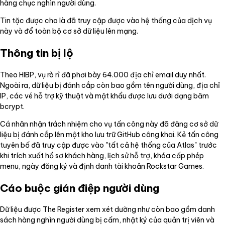
hàng chục nghìn người dùng.
Tin tặc được cho là đã truy cập được vào hệ thống của dịch vụ
này và đổ toàn bộ cơ sở dữ liệu lên mạng.
Thông tin bị lộ
Theo HIBP, vụ rò rỉ đã phơi bày 64.000 địa chỉ email duy nhất.
Ngoài ra, dữ liệu bị đánh cắp còn bao gồm tên người dùng, địa chỉ
IP, các vé hỗ trợ kỹ thuật và mật khẩu được lưu dưới dạng băm
bcrypt.
Cá nhân nhận trách nhiệm cho vụ tấn công này đã đăng cơ sở dữ
liệu bị đánh cắp lên một kho lưu trữ GitHub công khai. Kẻ tấn công
tuyên bố đã truy cập được vào "tất cả hệ thống của Atlas" trước
khi trích xuất hồ sơ khách hàng, lịch sử hỗ trợ, khóa cấp phép
menu, ngày đăng ký và định danh tài khoản Rockstar Games.
Cáo buộc gián điệp người dùng
Dữ liệu được The Register xem xét dường như còn bao gồm danh
sách hàng nghìn người dùng bị cấm, nhật ký của quản trị viên và