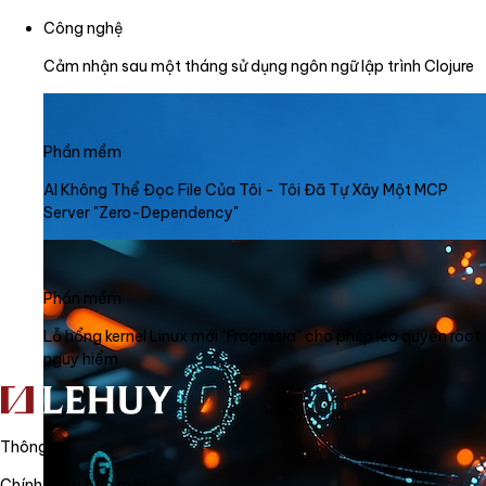
Công nghệ
Cảm nhận sau một tháng sử dụng ngôn ngữ lập trình Clojure
Phần mềm
AI Không Thể Đọc File Của Tôi - Tôi Đã Tự Xây Một MCP
Server "Zero-Dependency"
Phần mềm
Lỗ hổng kernel Linux mới "Fragnesia" cho phép leo quyền root
nguy hiểm
Thông tin
Chính sách bảo mật