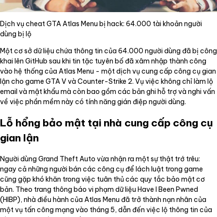
Dịch vụ cheat GTA Atlas Menu bị hack: 64.000 tài khoản người
dùng bị lộ
Một cơ sở dữ liệu chứa thông tin của 64.000 người dùng đã bị công
khai lên GitHub sau khi tin tặc tuyên bố đã xâm nhập thành công
vào hệ thống của Atlas Menu - một dịch vụ cung cấp công cụ gian
lận cho game GTA V và Counter-Strike 2. Vụ việc không chỉ làm lộ
email và mật khẩu mà còn bao gồm các bản ghi hỗ trợ và nghi vấn
về việc phần mềm này có tính năng gián điệp người dùng.
Lỗ hổng bảo mật tại nhà cung cấp công cụ
gian lận
Người dùng Grand Theft Auto vừa nhận ra một sự thật trớ trêu:
ngay cả những người bán các công cụ để lách luật trong game
cũng gặp khó khăn trong việc tuân thủ các quy tắc bảo mật cơ
bản. Theo trang thông báo vi phạm dữ liệu Have I Been Pwned
(HIBP), nhà điều hành của Atlas Menu đã trở thành nạn nhân của
một vụ tấn công mạng vào tháng 5, dẫn đến việc lộ thông tin của