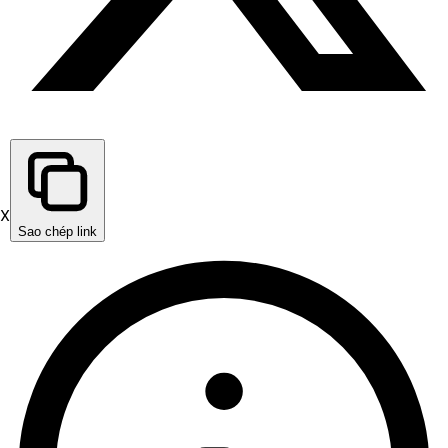
X
Sao chép link