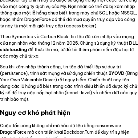
vào một công ty dịch vụ của Mỹ. Nạn nhân có thể đã bị xâm nhập
thông qua một lỗ hổng chưa biết trong máy chủ SQL hoặc MSSQL,
hoặc nhóm DragonForce có thể đã mua quyền truy cập vào công
ty này từ một môi giới truy cập (access broker).
Theo Symantec và Carbon Black, tin tặc đã xâm nhập vào mạng
của nạn nhân vào tháng 12 năm 2025. Chúng sử dụng kỹ thuật
DLL
sideloading
để thực thi mã, từ đó tải thêm phần mềm độc hại từ
các máy chủ từ xa.
Sau khi xâm nhập thành công, tin tặc đã thiết lập sự duy trì
(persistence), trinh sát mạng và sử dụng chiến thuật
BYOVD
(Bring
Your Own Vulnerable Driver) rất nguy hiểm. Chiến thuật này tận
dụng các lỗ hổng đã biết trong các trình điều khiển đã được ký chữ
ký số để truy cập cấp hạt nhân (kernel-level) và chấm dứt các quy
trình bảo mật.
Nguy cơ khó phát hiện
Cuộc tấn công không chỉ mã hóa dữ liệu bằng ransomware
DragonForce mà còn triển khai Backdoor.Turn để duy trì sự hiện