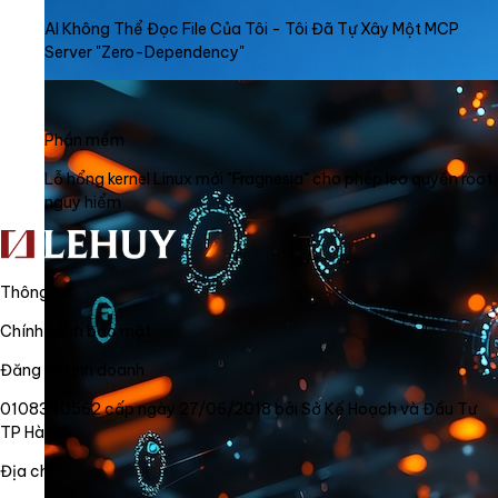
AI Không Thể Đọc File Của Tôi - Tôi Đã Tự Xây Một MCP
Server "Zero-Dependency"
Phần mềm
Lỗ hổng kernel Linux mới "Fragnesia" cho phép leo quyền root
nguy hiểm
Thông tin
Chính sách bảo mật
Đăng ký kinh doanh
0108340562 cấp ngày 27/06/2018 bởi Sở Kế Hoạch và Đầu Tư
TP Hà Nội
Địa chỉ