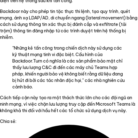
diện trên hệ thống sau khi tấn công.
Backdoor này cho phép tin tặc thực thi lệnh, tạo quy trình, quét
mạng, ánh xạ LDAP/AD, di chuyển ngang (lateral movement) bằng
cách sử dụng thông tin xác thực bị đánh cắp và exfiltrate (tải
trộm) thông tin đăng nhập từ các trình duyệt trên hệ thống bị
nhiễm.
"Những kẻ tấn công trong chiến dịch này sử dụng các
kỹ thuật mạng tinh vi đặc biệt. Cấu hình của
Backdoor.Turn có nghĩa là các sản phẩm bảo mật chỉ
thấy lưu lượng C&C đi đến các máy chủ Teams hợp
pháp, khiến người bảo vệ không biết rằng dữ liệu đang
bị hút đi bởi các tác nhân độc hại," các nhà nghiên cứu
cảnh báo.
Cách tiếp cận này tạo ra một thách thức lớn cho các đội ngũ an
ninh mạng, vì việc chặn lưu lượng truy cập đến Microsoft Teams là
không khả thi đối với hầu hết các tổ chức sử dụng dịch vụ này.
Chia sẻ: