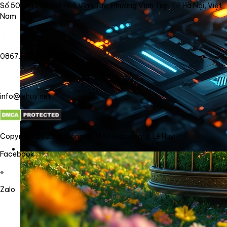
Số 50, Ngõ 34/56 Phố Vĩnh Tuy, Phường Vĩnh Tuy, TP Hà Nội, Việt
Nam
0867.800.878
info@lehuy.net
Copyright 2026 @ Công ty TNHH công nghệ Lê Huy
Facebook
Zalo