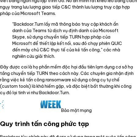
viết bằng ngôn ngữ lập trình Go. Nó ẩn mình rất khéo léo bằng cách
ngụy trang lưu lượng giao tiếp C&C thành lưu lượng truy cập hợp
pháp của Microsoft Teams.
"Backdoor.Turn lấy mã thông báo truy cập khách ẩn
danh của Teams từ dịch vụ định danh của Microsoft
Skype, sử dụng chuyển tiếp TURN hợp pháp của
Microsoft để thiết lập kết nối, sau đó chạy phiên QUIC
đến máy chủ C&C thực tế của kẻ tấn công," các nhà
nghiên cứu giải thích.
Đây được coi là họ phần mềm độc hại đầu tiên lạm dụng cơ sở hạ
tầng chuyển tiếp TURN theo cách này. Các chuyên gia nhận định
rằng việc kẻ tấn công ransomware sử dụng công cụ tự chế
(custom tools) là khá hiếm gặp, và đặc biệt bất thường khi công
cụ đó lại tinh vi như Backdoor.Turn.
Bảo mật mạng
Quy trình tấn công phức tạp
Backdoor tùy chỉnh này đã được sử dụng trong một cuộc tấn công