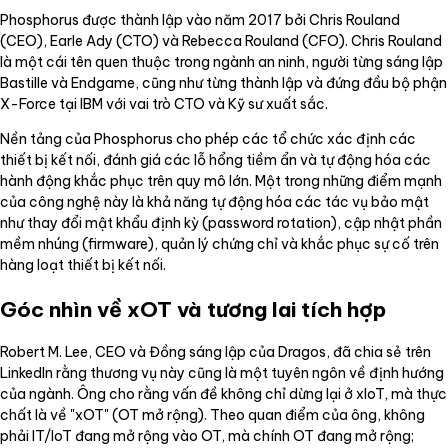
Phosphorus được thành lập vào năm 2017 bởi Chris Rouland
(CEO), Earle Ady (CTO) và Rebecca Rouland (CFO). Chris Rouland
là một cái tên quen thuộc trong ngành an ninh, người từng sáng lập
Bastille và Endgame, cũng như từng thành lập và đứng đầu bộ phận
X-Force tại IBM với vai trò CTO và Kỹ sư xuất sắc.
Nền tảng của Phosphorus cho phép các tổ chức xác định các
thiết bị kết nối, đánh giá các lỗ hổng tiềm ẩn và tự động hóa các
hành động khắc phục trên quy mô lớn. Một trong những điểm mạnh
của công nghệ này là khả năng tự động hóa các tác vụ bảo mật
như thay đổi mật khẩu định kỳ (password rotation), cập nhật phần
mềm nhúng (firmware), quản lý chứng chỉ và khắc phục sự cố trên
hàng loạt thiết bị kết nối.
Góc nhìn về xOT và tương lai tích hợp
Robert M. Lee, CEO và Đồng sáng lập của Dragos, đã chia sẻ trên
LinkedIn rằng thương vụ này cũng là một tuyên ngôn về định hướng
của ngành. Ông cho rằng vấn đề không chỉ dừng lại ở xIoT, mà thực
chất là về "xOT" (OT mở rộng). Theo quan điểm của ông, không
phải IT/IoT đang mở rộng vào OT, mà chính OT đang mở rộng;