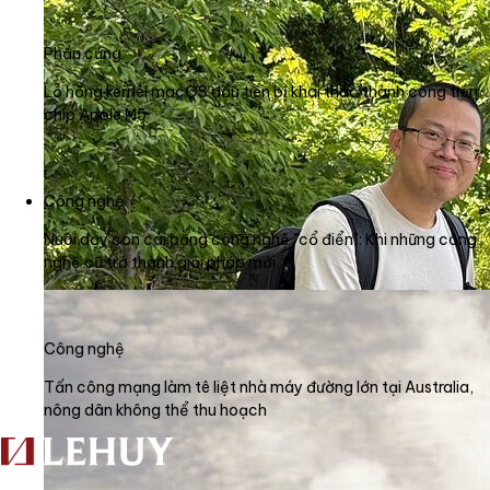
Phần cứng
Lỗ hổng kernel macOS đầu tiên bị khai thác thành công trên
chip Apple M5
Công nghệ
Nuôi dạy con cái bằng công nghệ "cổ điển": Khi những công
nghệ cũ trở thành giải pháp mới
Công nghệ
Tấn công mạng làm tê liệt nhà máy đường lớn tại Australia,
nông dân không thể thu hoạch