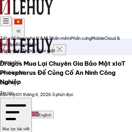
VI
Tất cả
Công nghệ
AI & ML
Phần mềm
Phần cứng
Mobile
Cloud &
DevOps
Bảo mật
IoT
Trang chủ
/
Tin tức
/
Bảo mật
Trang chủ
Dragos Mua Lại Chuyên Gia Bảo Mật xIoT
Phosphorus Để Củng Cố An Ninh Công
Về chúng tôi
Nghiệp
Dịch vụ
Tin tức
Bảo mật
01 tháng 6, 2026
·
3
phút đọc
Liên hệ
Tiếng Việt
English
Mục lục bài viết