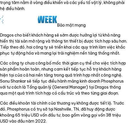
trọng tâm nằm ở vòng điều khiển và các yếu tố vật lý, không phải
hệ điều hành.
Bảo mật mạng
Dragos cho biết khách hàng sẽ sớm được hưởng lợi từ khả năng
hiển thị tài sản mở rộng và thông tin thiết bị được tích hợp sâu hơn.
Tiếp theo đó, hai công ty sẽ triển khai các quy trình làm việc khắc
phục tự động hóa và mang lại trải nghiệm nền tảng thống nhất.
Các công ty chưa công bố mốc thời gian cụ thể cho việc tích hợp
sản phẩm hoàn toàn, nhưng cam kết tiếp tục hỗ trợ khách hàng
hiện tại của cả hai nền tảng trong quá trình hợp nhất công nghệ.
Sonu Shankar sẽ tiếp tục điều hành mảng kinh doanh Phosphorus
với tư cách là Tổng quản lý (General Manager) tại Dragos thông
qua một quá trình tích hợp có cấu trúc và theo từng giai đoạn.
Các điều khoản tài chính của thương vụ không được tiết lộ. Trước
đó, Phosphorus có trụ sở tại Nashville, TN, đã huy động được
khoảng 65 triệu USD vốn đầu tư, bao gồm vòng gọi vốn 38 triệu
USD vào đầu năm 2022.