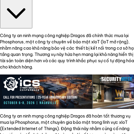
Công ty an ninh mạng công nghiệp Dragos đã chính thức mua lại
Phosphorus, một công ty chuyên về bảo mật xIoT (IoT mở rộng),
nhằm nâng cao khả năng bảo vệ các thiết bị kết nối trong cơ sở hạ
tầng quan trọng. Thương vụ này hứa hẹn mang lại khả năng hiển thị
tài sản toàn diện hơn và các quy trình khắc phục sự cố tự động hóa
cho khách hàng.
Công ty an ninh mạng công nghiệp Dragos đã hoàn tất thương vụ
mua lại Phosphorus, một chuyên gia bảo mật trong lĩnh vực xIoT
(Extended Internet of Things). Động thái này nhằm củng cố năng