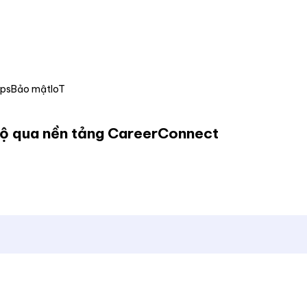
Ops
Bảo mật
IoT
ị lộ qua nền tảng CareerConnect