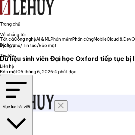
Trang chủ
Về chúng tôi
Tất cả
Công nghệ
AI & ML
Phần mềm
Phần cứng
Mobile
Cloud & Dev
Dịch vụ
Trang chủ
/
Tin tức
/
Bảo mật
Tin tức
Dữ liệu sinh viên Đại học Oxford tiếp tục b
Liên hệ
Bảo mật
06 tháng 6, 2026
·
4
phút đọc
VI
Mục lục bài viết
Trang chủ
Về chúng tôi