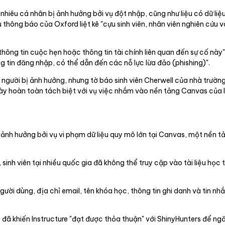
hiêu cá nhân bị ảnh hưởng bởi vụ đột nhập, cũng như liệu có dữ liệ
hông báo của Oxford liệt kê "cựu sinh viên, nhân viên nghiên cứu v
hông tin cuộc hẹn hoặc thông tin tài chính liên quan đến sự cố này"
 tin đăng nhập, có thể dẫn đến các nỗ lực lừa đảo (phishing)".
g người bị ảnh hưởng, nhưng tờ báo sinh viên Cherwell của nhà trường
y hoàn toàn tách biệt với vụ việc nhắm vào nền tảng Canvas của I
 ảnh hưởng bởi vụ vi phạm dữ liệu quy mô lớn tại Canvas, một nền t
nh viên tại nhiều quốc gia đã không thể truy cập vào tài liệu học t
i dùng, địa chỉ email, tên khóa học, thông tin ghi danh và tin nhắn 
i, đã khiến Instructure "đạt được thỏa thuận" với ShinyHunters để 