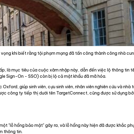
t vọng khi biết rằng tội phạm mạng đã tấn công thành công nhà cun
, là mục tiêu của cuộc xâm nhập này, dẫn đến việc lộ thông tin tê
gle Sign-On - SSO) còn bị lộ cả mật khẩu đã mã hóa.
Oxford, giúp sinh viên, cựu sinh viên, nhân viên nghiên cứu và nhà
ợc công ty tiếp thị dưới tên TargetConnect, cũng được sử dụng bởi
ột "lỗ hổng bảo mật" gây ra, và lỗ hổng này hiện đã được khắc phụ
 thông tin.