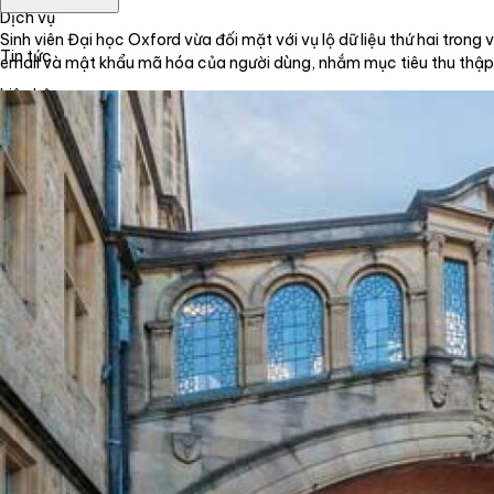
Dịch vụ
Sinh viên Đại học Oxford vừa đối mặt với vụ lộ dữ liệu thứ hai tron
Tin tức
email và mật khẩu mã hóa của người dùng, nhắm mục tiêu thu thập 
Liên hệ
Tiếng Việt
English