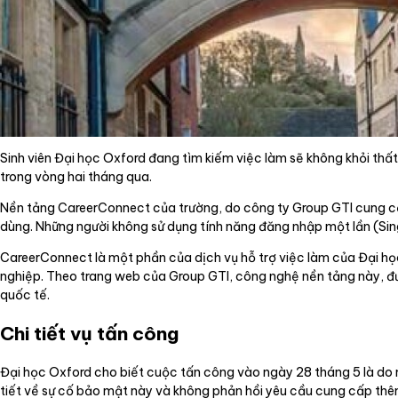
Sinh viên Đại học Oxford đang tìm kiếm việc làm sẽ không khỏi thấ
trong vòng hai tháng qua.
Nền tảng CareerConnect của trường, do công ty Group GTI cung cấp
dùng. Những người không sử dụng tính năng đăng nhập một lần (Sin
CareerConnect là một phần của dịch vụ hỗ trợ việc làm của Đại học 
nghiệp. Theo trang web của Group GTI, công nghệ nền tảng này, đư
quốc tế.
Chi tiết vụ tấn công
Đại học Oxford cho biết cuộc tấn công vào ngày 28 tháng 5 là do m
tiết về sự cố bảo mật này và không phản hồi yêu cầu cung cấp thêm