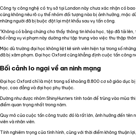
Công ty công nghệ có trụ sở tại London này chưa xác nhận có bao n
cũng không nêu rõ cụ thể nhóm đối tượng nào bị ảnh hưởng, mặc dù t
những người đã bị buộc đặt lại mật khẩu sau vụ tấn công.
"Không có bằng chứng cho thấy thông tin khóa học, tệp đã tải lên, t
bố rằng vụ vi phạm này dường như tập trung vào việc thu thập thông
Mặc dù trường đại học không liệt kê sinh viên hiện tại trong số nhữn
đã bị xâm phạm. Đại học Oxford cũng khẳng định cuộc tấn công nà
Bối cảnh lo ngại về an ninh mạng
Đại học Oxford chỉ là một trong số khoảng 8.800 cơ sở giáo dục bị
học, cao đẳng và đại học phụ thuộc.
Dường như được nhóm ShinyHunters tính toán để trùng vào mùa thi, si
điểm quan trọng nhất trong năm.
Quy mô của cuộc tấn công trước đó là rất lớn, ảnh hưởng đến tên ngườ
viên và nhân viên.
Tính nghiêm trọng của tình hình, cùng với thời điểm không thuận lợ