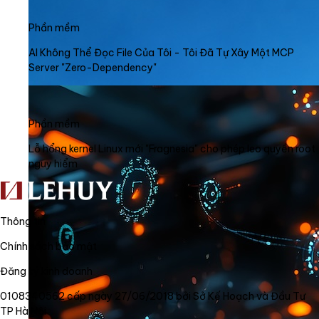
Phần mềm
AI Không Thể Đọc File Của Tôi - Tôi Đã Tự Xây Một MCP
Server "Zero-Dependency"
Phần mềm
Lỗ hổng kernel Linux mới "Fragnesia" cho phép leo quyền root
nguy hiểm
Thông tin
Chính sách bảo mật
Đăng ký kinh doanh
0108340562 cấp ngày 27/06/2018 bởi Sở Kế Hoạch và Đầu Tư
TP Hà Nội