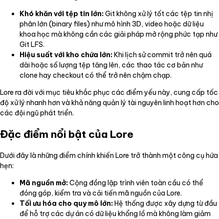
Khó khăn với tệp tin lớn:
Git không xử lý tốt các tệp tin nhị
phân lớn (binary files) như mô hình 3D, video hoặc dữ liệu
khoa học mà không cần các giải pháp mở rộng phức tạp như
Git LFS.
Hiệu suất với kho chứa lớn:
Khi lịch sử commit trở nên quá
dài hoặc số lượng tệp tăng lên, các thao tác cơ bản như
clone hay checkout có thể trở nên chậm chạp.
Lore ra đời với mục tiêu khắc phục các điểm yếu này, cung cấp tốc
độ xử lý nhanh hơn và khả năng quản lý tài nguyên linh hoạt hơn cho
các đội ngũ phát triển.
Đặc điểm nổi bật của Lore
Dưới đây là những điểm chính khiến Lore trở thành một công cụ hứa
hẹn:
Mã nguồn mở:
Cộng đồng lập trình viên toàn cầu có thể
đóng góp, kiểm tra và cải tiến mã nguồn của Lore.
Tối ưu hóa cho quy mô lớn:
Hệ thống được xây dựng từ đầu
để hỗ trợ các dự án có dữ liệu khổng lồ mà không làm giảm