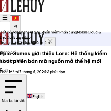
VI
Tất cả
Công nghệ
AI & ML
Phần mềm
Phần cứng
Mobile
Cloud &
DevOps
Bảo mật
IoT
Trang chủ
/
Tin tức
/
Phần mềm
Trang chủ
Epic Games giới thiệu Lore: Hệ thống kiểm
soát phiên bản mã nguồn mở thế hệ mới
Về chúng tôi
Dịch vụ
Phần mềm
17 tháng 6, 2026
·
3
phút đọc
Tin tức
Liên hệ
Tiếng Việt
English
Mục lục bài viết