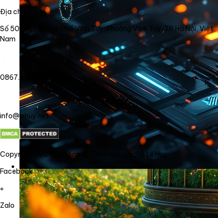
Địa chỉ
Số 50, Ngõ 34/56 Phố Vĩnh Tuy, Phường Vĩnh Tuy, TP Hà Nội, Việt
Nam
0867.800.878
info@lehuy.net
Copyright 2026 @ Công ty TNHH công nghệ Lê Huy
Facebook
Zalo