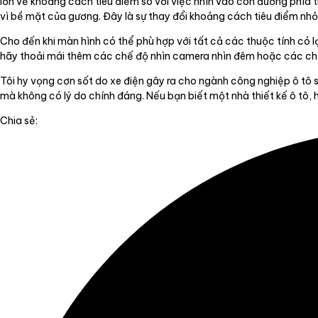
lớn về khoảng cách tiêu điểm so với việc nhìn vào con đường phía 
vì bề mặt của gương. Đây là sự thay đổi khoảng cách tiêu điểm nhỏ
Cho đến khi màn hình có thể phù hợp với tất cả các thuộc tính có lợ
hãy thoải mái thêm các chế độ nhìn camera nhìn đêm hoặc các chế
Tôi hy vọng cơn sốt do xe điện gây ra cho ngành công nghiệp ô tô
mà không có lý do chính đáng. Nếu bạn biết một nhà thiết kế ô tô, h
Chia sẻ: