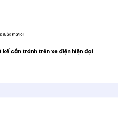
Ops
Bảo mật
IoT
t kế cần tránh trên xe điện hiện đại