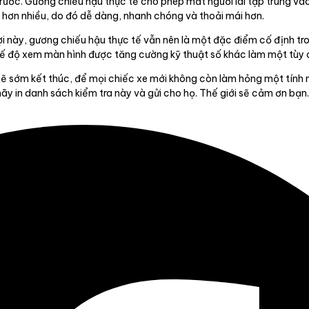
trước. Gương chiếu hậu thực tế cho phép mắt người lái tập trung và
 hơn nhiều, do đó dễ dàng, nhanh chóng và thoải mái hơn.
i này, gương chiếu hậu thực tế vẫn nên là một đặc điểm cố định tron
 độ xem màn hình được tăng cường kỹ thuật số khác làm một tùy c
 sẽ sớm kết thúc, để mọi chiếc xe mới không còn làm hỏng một tính
ãy in danh sách kiểm tra này và gửi cho họ. Thế giới sẽ cảm ơn bạn.