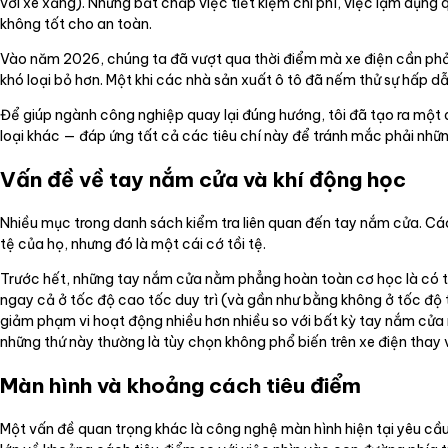
với xe xăng). Nhưng bất chấp việc tiết kiệm chi phí, việc lạm dụ
không tốt cho an toàn.
Vào năm 2026, chúng ta đã vượt qua thời điểm mà xe điện cần phải đ
khó loại bỏ hơn. Một khi các nhà sản xuất ô tô đã nếm thử sự hấp dẫ
Để giúp ngành công nghiệp quay lại đúng hướng, tôi đã tạo ra một 
loại khác — đáp ứng tất cả các tiêu chí này để tránh mắc phải nhữ
Vấn đề về tay nắm cửa và khí động học
Nhiều mục trong danh sách kiểm tra liên quan đến tay nắm cửa. Các
tệ của họ, nhưng đó là một cái cớ tồi tệ.
Trước hết, những tay nắm cửa nằm phẳng hoàn toàn cơ học là có t
ngay cả ở tốc độ cao tốc duy trì (và gần như bằng không ở tốc độ 
giảm phạm vi hoạt động nhiều hơn nhiều so với bất kỳ tay nắm cửa nà
những thứ này thường là tùy chọn không phổ biến trên xe điện thay v
Màn hình và khoảng cách tiêu điểm
Một vấn đề quan trọng khác là công nghệ màn hình hiện tại yêu cầu