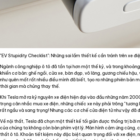
"EV Stupidity Checklist": Những sai lầm thiết kế cần tránh trên xe điệ
Ngành công nghiệp ô tô đã tồn tại hơn một thế kỷ, và trong khoảng t
khiển cơ bản: ghế ngồi, cửa xe, bàn đạp, vô lăng, gương chiếu hậu, 
như quên mất rất nhiều điều mình đã biết, tạo ra những phiên bản 
thời gian mà chúng thay thế.
Khi Tesla mở ra kỷ nguyên xe điện hiện đại vào đầu những năm 2000,
trọng cân nhắc mua xe điện, những chiếc xe này phải trông "tương l
rất ngầu và sang trọng! Nhưng các cơ chế cửa điện tử như vậy đã 
Về nội thất, Tesla đã chọn một thiết kế tối giản được thống trị bởi 
của chúng ta không còn bàn phím vật lý. Màn hình cảm ứng cũng, có
thất ô tô. Khoản tiết kiệm này đặc biệt quan trọng đối với xe điện, 