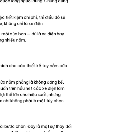
g được lòng người dùng. Chúng cũng
tiết kiệm chi phí, thì điều đó sẽ
, không chỉ là xe điện.
 mới của bạn — dù là xe điện hay
ng nhiều năm.
thích cho các thiết kế tay nắm cửa
cửa nằm phẳng là không đáng kể,
huẩn trên hầu hết các xe điện làm
ợi thế lớn cho hiệu suất, nhưng
m chí không phải là một tùy chọn.
ài bước chân. Đây là một sự thay đổi