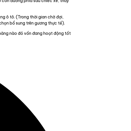
o con đường phía sau chiếc xe, thay
g ô tô. (Trong thời gian chờ đợi,
họn bổ sung trên gương thực tế).
 năng nào đó vốn đang hoạt động tốt