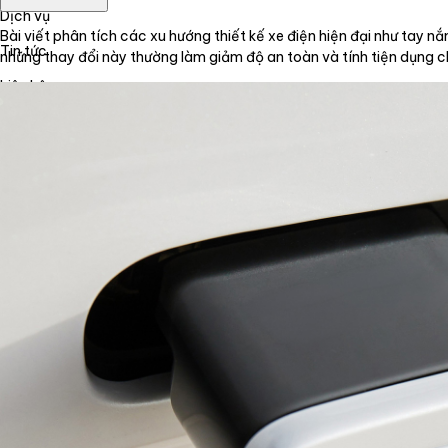
Dịch vụ
Bài viết phân tích các xu hướng thiết kế xe điện hiện đại như tay 
Tin tức
những thay đổi này thường làm giảm độ an toàn và tính tiện dụng chỉ
Liên hệ
Tiếng Việt
English