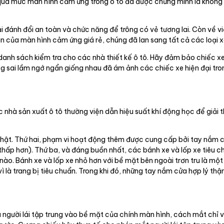
ng quá mức màn hình cảm ứng trong ô tô đã được chứng minh là khôn
ánh đổi an toàn và chức năng để trông có vẻ tương lai. Còn về việc 
n của màn hình cảm ứng giá rẻ, chúng đã lan sang tất cả các loại xe
danh sách kiểm tra cho các nhà thiết kế ô tô. Hãy đảm bảo chiếc xe
ng sai lầm ngớ ngẩn giống nhau đã ám ảnh các chiếc xe hiện đại tro
 nhà sản xuất ô tô thường viện dẫn hiệu suất khí động học để giải 
hật. Thứ hai, phạm vi hoạt động thêm được cung cấp bởi tay nắm 
thấp hơn). Thứ ba, và đáng buồn nhất, các bánh xe và lốp xe tiêu c
o. Bánh xe và lốp xe nhỏ hơn với bề mặt bên ngoài trơn tru là một l
ì là trang bị tiêu chuẩn. Trong khi đó, những tay nắm cửa hợp lý thậ
 người lái tập trung vào bề mặt của chính màn hình, cách mắt chỉ v