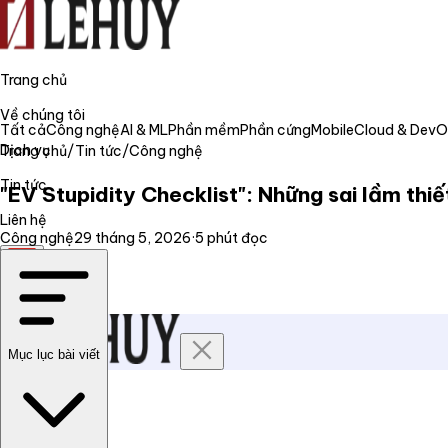
Trang chủ
Về chúng tôi
Tất cả
Công nghệ
AI & ML
Phần mềm
Phần cứng
Mobile
Cloud & Dev
Dịch vụ
Trang chủ
/
Tin tức
/
Công nghệ
Tin tức
"EV Stupidity Checklist": Những sai lầm thiế
Liên hệ
Công nghệ
29 tháng 5, 2026
·
5
phút đọc
VI
Mục lục bài viết
Trang chủ
Về chúng tôi