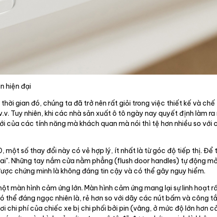
n hiện đại
hời gian đó, chúng ta đã trở nên rất giỏi trong việc thiết kế và chế
v.v. Tuy nhiên, khi các nhà sản xuất ô tô ngày nay quyết định làm r
mới của các tính năng mà khách quan mà nói thì tệ hơn nhiều so với
 một số thay đổi này có vẻ hợp lý, ít nhất là từ góc độ tiếp thị. 
ai". Những tay nắm cửa nằm phẳng (flush door handles) tự động mở r
được chứng minh là không đáng tin cậy và có thể gây nguy hiểm.
một màn hình cảm ứng lớn. Màn hình cảm ứng mang lại sự linh hoạt rất 
 thể đáng ngạc nhiên là, rẻ hơn so với dãy các nút bấm và công tắ
nơi chi phí của chiếc xe bị chi phối bởi pin (vâng, ở mức độ lớn hơn 