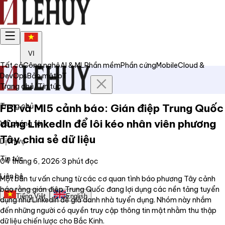
VI
Tất cả
Công nghệ
AI & ML
Phần mềm
Phần cứng
Mobile
Cloud &
DevOps
Bảo mật
IoT
Trang chủ
/
Tin tức
Trang chủ
FBI và MI5 cảnh báo: Gián điệp Trung Quốc
dùng LinkedIn để lôi kéo nhân viên phương
Về chúng tôi
Tây chia sẻ dữ liệu
Dịch vụ
Tin tức
04 tháng 6, 2026
·
3
phút đọc
Liên hệ
Một bản tư vấn chung từ các cơ quan tình báo phương Tây cảnh
báo rằng gián điệp Trung Quốc đang lợi dụng các nền tảng tuyển
Tiếng Việt
English
dụng như LinkedIn để giả danh nhà tuyển dụng. Nhóm này nhắm
đến những người có quyền truy cập thông tin mật nhằm thu thập
dữ liệu chiến lược cho Bắc Kinh.