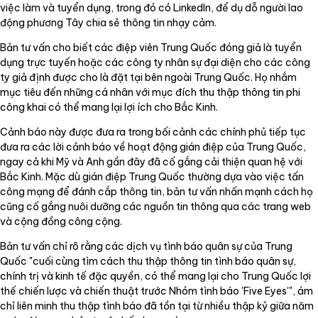
việc làm và tuyển dụng, trong đó có LinkedIn, để dụ dỗ người lao
động phương Tây chia sẻ thông tin nhạy cảm.
Bản tư vấn cho biết các điệp viên Trung Quốc đóng giả là tuyển
dụng trực tuyến hoặc các công ty nhân sự đại diện cho các công
ty giả định được cho là đặt tại bên ngoài Trung Quốc. Họ nhắm
mục tiêu đến những cá nhân với mục đích thu thập thông tin phi
công khai có thể mang lại lợi ích cho Bắc Kinh.
Cảnh báo này được đưa ra trong bối cảnh các chính phủ tiếp tục
đưa ra các lời cảnh báo về hoạt động gián điệp của Trung Quốc,
ngay cả khi Mỹ và Anh gần đây đã cố gắng cải thiện quan hệ với
Bắc Kinh. Mặc dù gián điệp Trung Quốc thường dựa vào việc tấn
công mạng để đánh cắp thông tin, bản tư vấn nhấn mạnh cách họ
cũng cố gắng nuôi dưỡng các nguồn tin thông qua các trang web
và cộng đồng công cộng.
Bản tư vấn chỉ rõ rằng các dịch vụ tình báo quân sự của Trung
Quốc "cuối cùng tìm cách thu thập thông tin tình báo quân sự,
chính trị và kinh tế đặc quyền, có thể mang lại cho Trung Quốc lợi
thế chiến lược và chiến thuật trước Nhóm tình báo 'Five Eyes'", ám
chỉ liên minh thu thập tình báo đã tồn tại từ nhiều thập kỷ giữa năm