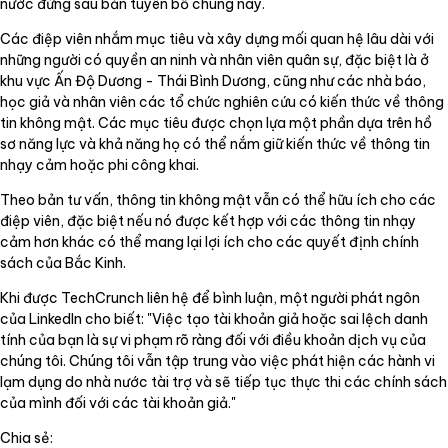
nước đứng sau bản tuyên bố chung này.
Các điệp viên nhắm mục tiêu và xây dựng mối quan hệ lâu dài với
những người có quyền an ninh và nhân viên quân sự, đặc biệt là ở
khu vực Ấn Độ Dương - Thái Bình Dương, cũng như các nhà báo,
học giả và nhân viên các tổ chức nghiên cứu có kiến thức về thông
tin không mật. Các mục tiêu được chọn lựa một phần dựa trên hồ
sơ năng lực và khả năng họ có thể nắm giữ kiến thức về thông tin
nhạy cảm hoặc phi công khai.
Theo bản tư vấn, thông tin không mật vẫn có thể hữu ích cho các
điệp viên, đặc biệt nếu nó được kết hợp với các thông tin nhạy
cảm hơn khác có thể mang lại lợi ích cho các quyết định chính
sách của Bắc Kinh.
Khi được TechCrunch liên hệ để bình luận, một người phát ngôn
của LinkedIn cho biết: "Việc tạo tài khoản giả hoặc sai lệch danh
tính của bạn là sự vi phạm rõ ràng đối với điều khoản dịch vụ của
chúng tôi. Chúng tôi vẫn tập trung vào việc phát hiện các hành vi
lạm dụng do nhà nước tài trợ và sẽ tiếp tục thực thi các chính sách
của mình đối với các tài khoản giả."
Chia sẻ: