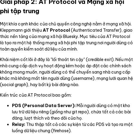
Giải pháp 2: AT Protocol và Mạng xã hội
phi tập trung
Một khía cạnh khác của chủ quyền công nghệ nằm ở mạng xã hội.
Kleppmann giới thiệu
AT Protocol
(Authenticated Transfer), giao
thức nền tảng của mạng xã hội Bluesky. Mục tiêu của AT Protocol
là tạo ra một hệ thống mạng xã hội phi tập trung nơi người dùng có
toàn quyền kiểm soát dữ liệu của mình.
Khái niệm cốt lõi ở đây là "lối thoát tin cậy" (credible exit). Nếu một
nhà cung cấp dịch vụ hoạt động kém hoặc áp đặt các chính sách
không mong muốn, người dùng có thể chuyển sang nhà cung cấp
khác mà không mất tên người dùng (username), mạng lưới quan hệ
(social graph), hay bất kỳ bài đăng nào.
Kiến trúc của AT Protocol bao gồm:
PDS (Personal Data Server):
Mỗi người dùng có một kho
lưu trữ dữ liệu riêng (giống như git repo), chứa tất cả các bài
đăng, lượt thích và theo dõi của họ.
Relay:
Thu thập tất cả các sự kiện từ các PDS và tạo ra một
luồng dữ liệu chung (firehose).