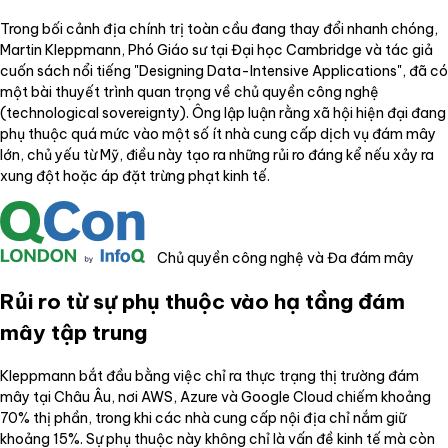
Trong bối cảnh địa chính trị toàn cầu đang thay đổi nhanh chóng,
Martin Kleppmann, Phó Giáo sư tại Đại học Cambridge và tác giả
cuốn sách nổi tiếng "Designing Data-Intensive Applications", đã có
một bài thuyết trình quan trọng về chủ quyền công nghệ
(technological sovereignty). Ông lập luận rằng xã hội hiện đại đang
phụ thuộc quá mức vào một số ít nhà cung cấp dịch vụ đám mây
lớn, chủ yếu từ Mỹ, điều này tạo ra những rủi ro đáng kể nếu xảy ra
xung đột hoặc áp đặt trừng phạt kinh tế.
Chủ quyền công nghệ và Đa đám mây
Rủi ro từ sự phụ thuộc vào hạ tầng đám
mây tập trung
Kleppmann bắt đầu bằng việc chỉ ra thực trạng thị trường đám
mây tại Châu Âu, nơi AWS, Azure và Google Cloud chiếm khoảng
70% thị phần, trong khi các nhà cung cấp nội địa chỉ nắm giữ
khoảng 15%. Sự phụ thuộc này không chỉ là vấn đề kinh tế mà còn