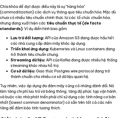
Chìa khóa để đạt được điều này là sự "hàng hóa"
(commoditization) các dịch vụ thông qua tiêu chuẩn hóa. Mặc dù
chưa có nhiều tiêu chuẩn chính thức từ các tổ chức chuẩn hóa,
nhưng đang xuất hiện các
tiêu chuẩn thực tế (de facto
standards)
. Ví dụ điển hình bao gồm:
Lưu trữ đối tượng:
API của Amazon S3 đang được hầu hết
các nhà cung cấp đám mây khác áp dụng.
Triển khai ứng dụng:
Kubernetes và Linux containers đang
trở thành tiêu chuẩn chung.
Streaming dữ liệu:
API của Kafka đang được nhiều hệ thống
streaming khác nhau hỗ trợ.
Cơ sở dữ liệu:
Giao thức Postgres wire protocol đang trở
thành chuẩn cho nhiều cơ sở dữ liệu quan hệ.
Tuy nhiên, việc áp dụng đa đám mây cũng có những đánh đổi. Nó
làm tăng chi phí lưu trữ và băng thông, tăng độ phức tạp vận hành,
và buộc các nhà phát triển phải chỉ sử dụng các tính năng cơ bản
nhất (lowest common denominator) có sẵn trên tất cả các nền
tảng để đảm bảo tính tương thích.