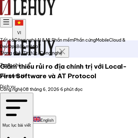
VI
Tất cả
Công nghệ
AI & ML
Phần mềm
Phần cứng
Mobile
Cloud &
DevOps
Bảo mật
IoT
Trang chủ
/
Tin tức
/
Công nghệ
Trang chủ
Giảm thiểu rủi ro địa chính trị với Local-
First Software và AT Protocol
Về chúng tôi
Dịch vụ
Công nghệ
08 tháng 6, 2026
·
6
phút đọc
Tin tức
Liên hệ
Tiếng Việt
English
Mục lục bài viết