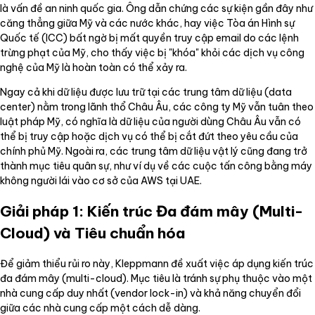
là vấn đề an ninh quốc gia. Ông dẫn chứng các sự kiện gần đây như
căng thẳng giữa Mỹ và các nước khác, hay việc Tòa án Hình sự
Quốc tế (ICC) bất ngờ bị mất quyền truy cập email do các lệnh
trừng phạt của Mỹ, cho thấy việc bị "khóa" khỏi các dịch vụ công
nghệ của Mỹ là hoàn toàn có thể xảy ra.
Ngay cả khi dữ liệu được lưu trữ tại các trung tâm dữ liệu (data
center) nằm trong lãnh thổ Châu Âu, các công ty Mỹ vẫn tuân theo
luật pháp Mỹ, có nghĩa là dữ liệu của người dùng Châu Âu vẫn có
thể bị truy cập hoặc dịch vụ có thể bị cắt đứt theo yêu cầu của
chính phủ Mỹ. Ngoài ra, các trung tâm dữ liệu vật lý cũng đang trở
thành mục tiêu quân sự, như ví dụ về các cuộc tấn công bằng máy
không người lái vào cơ sở của AWS tại UAE.
Giải pháp 1: Kiến trúc Đa đám mây (Multi-
Cloud) và Tiêu chuẩn hóa
Để giảm thiểu rủi ro này, Kleppmann đề xuất việc áp dụng kiến trúc
đa đám mây (multi-cloud). Mục tiêu là tránh sự phụ thuộc vào một
nhà cung cấp duy nhất (vendor lock-in) và khả năng chuyển đổi
giữa các nhà cung cấp một cách dễ dàng.