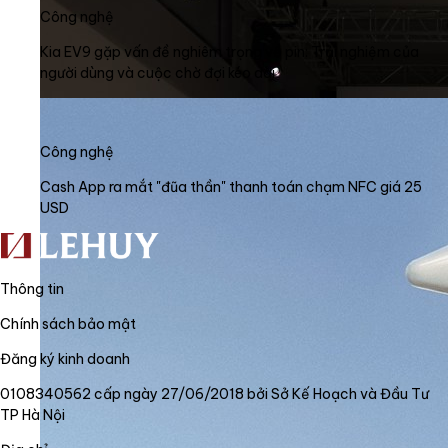
Công nghệ
Kia EV9 gặp vấn đề nghiêm trọng về pin: Trải nghiệm của
người dùng và cuộc chờ đợi kéo dài
Công nghệ
Cash App ra mắt "đũa thần" thanh toán chạm NFC giá 25
USD
Thông tin
Chính sách bảo mật
Đăng ký kinh doanh
0108340562 cấp ngày 27/06/2018 bởi Sở Kế Hoạch và Đầu Tư
TP Hà Nội