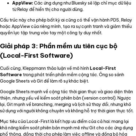
AppView:
Các ứng dụng như Bluesky sẽ lập chỉ mục dữ liệu
từ Relay để hiển thị cho người dùng.
Cấu trúc này cho phép bất kỳ ai cũng có thể vận hành PDS, Relay
hoặc AppView của riêng mình, tạo ra sự cạnh tranh và giảm thiểu
quyền lực tập trung vào tay một công ty duy nhất.
Giải pháp 3: Phần mềm ưu tiên cục bộ
(Local-First Software)
Cuối cùng, Kleppmann thảo luận về mô hình
Local-First
Software
trong phát triển phần mềm cộng tác. Ông so sánh
Google Sheets và Git để làm rõ sự khác biệt.
Google Sheets mạnh về cộng tác thời gian thực và giao diện thân
thiện, nhưng yếu về kiểm soát phiên bản (version control). Ngược
lại, Git mạnh về branching, merging và lịch sử thay đổi, nhưng khó
sử dụng với người không chuyên và không hỗ trợ thời gian thực tốt.
Mục tiêu của Local-First là kết hợp ưu điểm của cả hai: mang lại
khả năng kiểm soát phiên bản mạnh mẽ như Git cho các ứng dụng
phổ thông, đồng thời cho phép làm việc offline và đồng bộ hóa