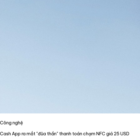
Công nghệ
Cash App ra mắt "đũa thần" thanh toán chạm NFC giá 25 USD