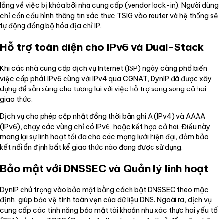
lắng về việc bị khóa bởi nhà cung cấp (vendor lock-in). Người dùng
chỉ cần cấu hình thông tin xác thực TSIG vào router và hệ thống sẽ
tự động đồng bộ hóa địa chỉ IP.
Hỗ trợ toàn diện cho IPv6 và Dual-Stack
Khi các nhà cung cấp dịch vụ Internet (ISP) ngày càng phổ biến
việc cấp phát IPv6 cùng với IPv4 qua CGNAT, DynIP đã được xây
dựng để sẵn sàng cho tương lai với việc hỗ trợ song song cả hai
giao thức.
Dịch vụ cho phép cập nhật đồng thời bản ghi A (IPv4) và AAAA
(IPv6), chạy các vùng chỉ có IPv6, hoặc kết hợp cả hai. Điều này
mang lại sự linh hoạt tối đa cho các mạng lưới hiện đại, đảm bảo
kết nối ổn định bất kể giao thức nào đang được sử dụng.
Bảo mật với DNSSEC và Quản lý linh hoạt
DynIP chú trọng vào bảo mật bằng cách bật DNSSEC theo mặc
định, giúp bảo vệ tính toàn vẹn của dữ liệu DNS. Ngoài ra, dịch vụ
cung cấp các tính năng bảo mật tài khoản như xác thực hai yếu tố