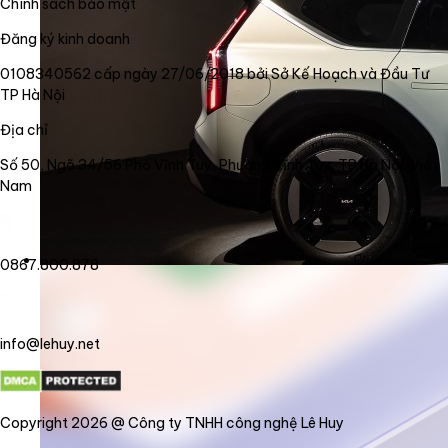
Chính sách bảo mật
Đăng ký kinh doanh
0108340562 cấp ngày 27/06/2018 bởi Sở Kế Hoạch và Đầu Tư
TP Hà Nội
Địa chỉ
Số 50, Ngõ 34/56 Phố Vĩnh Tuy, Phường Vĩnh Tuy, TP Hà Nội, Việt
Nam
0867.800.878
info@lehuy.net
Copyright 2026 @ Công ty TNHH công nghệ Lê Huy