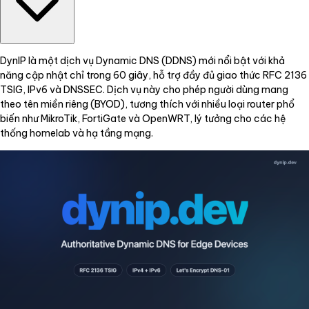
DynIP là một dịch vụ Dynamic DNS (DDNS) mới nổi bật với khả
năng cập nhật chỉ trong 60 giây, hỗ trợ đầy đủ giao thức RFC 2136
TSIG, IPv6 và DNSSEC. Dịch vụ này cho phép người dùng mang
theo tên miền riêng (BYOD), tương thích với nhiều loại router phổ
biến như MikroTik, FortiGate và OpenWRT, lý tưởng cho các hệ
thống homelab và hạ tầng mạng.