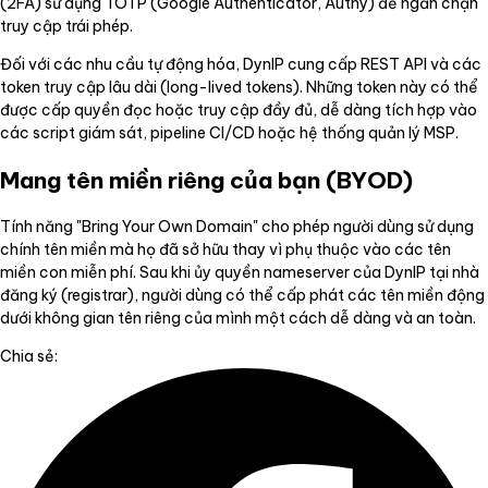
(2FA) sử dụng TOTP (Google Authenticator, Authy) để ngăn chặn
truy cập trái phép.
Đối với các nhu cầu tự động hóa, DynIP cung cấp REST API và các
token truy cập lâu dài (long-lived tokens). Những token này có thể
được cấp quyền đọc hoặc truy cập đầy đủ, dễ dàng tích hợp vào
các script giám sát, pipeline CI/CD hoặc hệ thống quản lý MSP.
Mang tên miền riêng của bạn (BYOD)
Tính năng "Bring Your Own Domain" cho phép người dùng sử dụng
chính tên miền mà họ đã sở hữu thay vì phụ thuộc vào các tên
miền con miễn phí. Sau khi ủy quyền nameserver của DynIP tại nhà
đăng ký (registrar), người dùng có thể cấp phát các tên miền động
dưới không gian tên riêng của mình một cách dễ dàng và an toàn.
Chia sẻ: