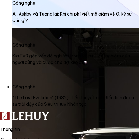
Công nghệ
AI, Ashby và Tương lai: Khi chi phí viết mã giảm về 0, kỹ sư
cần gì?
Công nghệ
Kia EV9 gặp vấn đề nghiêm trọng về pin: Trải nghiệm của
người dùng và cuộc chờ đợi kéo dài
Công nghệ
"The Last Evolution" (1932): Tiểu thuyết kinh điển tiên đoán
sự trỗi dậy của Siêu trí tuệ Nhân tạo
Thông tin