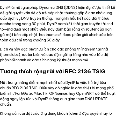
DynIP là một giải pháp Dynamic DNS (DDNS) hiện đại được thiết kế
để giải quyết vấn đề độ trễ cập nhật thường gặp ở các nhà cung
cấp dịch vụ DNS truyền thống. Trong khi hầu hết các đối thủ lưu
cache trong vòng 30 phút, DynIP cam kết thời gian truyền tải end-
to-end dưới một phút. Điều này đảm bảo rằng khi router của bạn
gửi một bản cập nhật, hostname sẽ được phân giải chính xác trên
toàn cầu chỉ trong khoảng 60 giây.
Dịch vụ này đặc biệt hữu ích cho các phòng thí nghiệm tại nhà
(homelabs), router biên và các đội ngũ hạ tầng nhờ vào tốc độ
phản hồi nhanh và các tính năng kỹ thuật mạnh mẽ.
Tương thích rộng rãi với RFC 2136 TSIG
Một trong những điểm mạnh nhất của DynIP là việc hỗ trợ tiêu
chuẩn RFC 2136 TSIG. Điều này có nghĩa là các thiết bị mạng phổ
biến như FortiGate, MikroTik, OPNsense, hay OpenWRT có thể hoạt
động ngay lập tức với DynIP thông qua giao thức DNS UPDATE
chuẩn.
Không cần cài đặt các ứng dụng khách (client) độc quyền hay lo