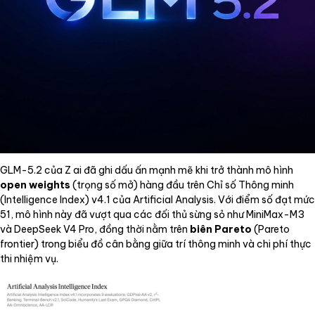
GLM-5.2 của Z ai đã ghi dấu ấn mạnh mẽ khi trở thành mô hình
open weights
(trọng số mở) hàng đầu trên Chỉ số Thông minh
(Intelligence Index) v4.1 của Artificial Analysis. Với điểm số đạt mức
51, mô hình này đã vượt qua các đối thủ sừng sỏ như MiniMax-M3
và DeepSeek V4 Pro, đồng thời nằm trên
biên Pareto
(Pareto
frontier) trong biểu đồ cân bằng giữa trí thông minh và chi phí thực
thi nhiệm vụ.