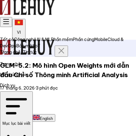
VI
Tất cả
Công nghệ
AI & ML
Phần mềm
Phần cứng
Mobile
Cloud &
DevOps
Bảo mật
IoT
Trang chủ
/
Tin tức
Trang chủ
GLM-5.2: Mô hình Open Weights mới dẫn
đầu Chỉ số Thông minh Artificial Analysis
Về chúng tôi
Dịch vụ
17 tháng 6, 2026
·
3
phút đọc
Tin tức
Liên hệ
Tiếng Việt
English
Mục lục bài viết