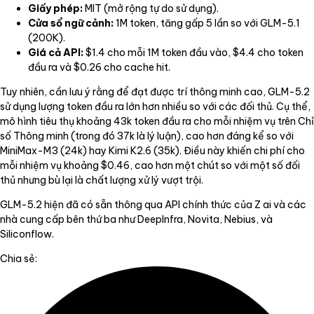
Giấy phép:
MIT (mở rộng tự do sử dụng).
Cửa sổ ngữ cảnh:
1M token, tăng gấp 5 lần so với GLM-5.1
(200K).
Giá cả API:
$1.4 cho mỗi 1M token đầu vào, $4.4 cho token
đầu ra và $0.26 cho cache hit.
Tuy nhiên, cần lưu ý rằng để đạt được trí thông minh cao, GLM-5.2
sử dụng lượng token đầu ra lớn hơn nhiều so với các đối thủ. Cụ thể,
mô hình tiêu thụ khoảng 43k token đầu ra cho mỗi nhiệm vụ trên Chỉ
số Thông minh (trong đó 37k là lý luận), cao hơn đáng kể so với
MiniMax-M3 (24k) hay Kimi K2.6 (35k). Điều này khiến chi phí cho
mỗi nhiệm vụ khoảng $0.46, cao hơn một chút so với một số đối
thủ nhưng bù lại là chất lượng xử lý vượt trội.
GLM-5.2 hiện đã có sẵn thông qua API chính thức của Z ai và các
nhà cung cấp bên thứ ba như DeepInfra, Novita, Nebius, và
Siliconflow.
Chia sẻ: