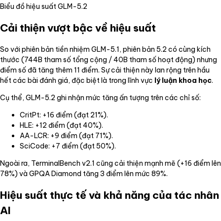
Biểu đồ hiệu suất GLM-5.2
Cải thiện vượt bậc về hiệu suất
So với phiên bản tiền nhiệm GLM-5.1, phiên bản 5.2 có cùng kích
thước (744B tham số tổng cộng / 40B tham số hoạt động) nhưng
điểm số đã tăng thêm 11 điểm. Sự cải thiện này lan rộng trên hầu
hết các bài đánh giá, đặc biệt là trong lĩnh vực
lý luận khoa học
.
Cụ thể, GLM-5.2 ghi nhận mức tăng ấn tượng trên các chỉ số:
CritPt: +16 điểm (đạt 21%).
HLE: +12 điểm (đạt 40%).
AA-LCR: +9 điểm (đạt 71%).
SciCode: +7 điểm (đạt 50%).
Ngoài ra, TerminalBench v2.1 cũng cải thiện mạnh mẽ (+16 điểm lên
78%) và GPQA Diamond tăng 3 điểm lên mức 89%.
Hiệu suất thực tế và khả năng của tác nhân
AI