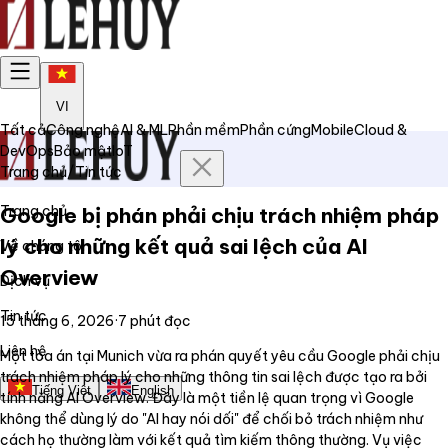
VI
Tất cả
Công nghệ
AI & ML
Phần mềm
Phần cứng
Mobile
Cloud &
DevOps
Bảo mật
IoT
Trang chủ
/
Tin tức
Trang chủ
Google bị phán phải chịu trách nhiệm pháp
lý cho những kết quả sai lệch của AI
Về chúng tôi
Overview
Dịch vụ
Tin tức
15 tháng 6, 2026
·
7
phút đọc
Liên hệ
Một tòa án tại Munich vừa ra phán quyết yêu cầu Google phải chịu
trách nhiệm pháp lý cho những thông tin sai lệch được tạo ra bởi
Tiếng Việt
English
tính năng AI Overview. Đây là một tiền lệ quan trọng vì Google
không thể dùng lý do "AI hay nói dối" để chối bỏ trách nhiệm như
cách họ thường làm với kết quả tìm kiếm thông thường. Vụ việc