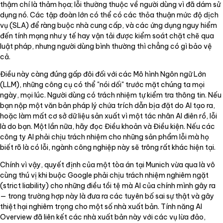
thậm chí là thảm họa; lỗi thường thuộc về người dùng vì đã dám sử
dụng nó. Các tập đoàn lớn có thể có các thỏa thuận mức độ dịch
vụ (SLA) để ràng buộc nhà cung cấp, và các ứng dụng nguy hiểm
đến tính mạng như y tế hay vận tải được kiểm soát chặt chẽ qua
luật pháp, nhưng người dùng bình thường thì chẳng có gì bảo vệ
cả.
Điều này càng đúng gấp đôi đối với các Mô hình Ngôn ngữ Lớn
(LLM), những công cụ có thể "nói dối" trước mặt chúng ta mọi
ngày, mọi lúc. Người dùng có trách nhiệm tự kiểm tra thông tin. Nếu
bạn nộp một văn bản pháp lý chứa trích dẫn bịa đặt do AI tạo ra,
hoặc làm mất cơ sở dữ liệu sản xuất vì một tác nhân AI điên rồ, lỗi
là do bạn. Một lần nữa, hãy đọc Điều khoản và Điều kiện. Nếu các
công ty AI phải chịu trách nhiệm cho những sản phẩm lỗi mà họ
biết rõ là có lỗi, ngành công nghiệp này sẽ trông rất khác hiện tại.
Chính vì vậy, quyết định của một tòa án tại Munich vừa qua là vô
cùng thú vị khi buộc Google phải chịu trách nhiệm nghiêm ngặt
(strict liability) cho những điều tồi tệ mà AI của chính mình gây ra
— trong trường hợp này là đưa ra các tuyên bố sai sự thật và gây
thiệt hại nghiêm trọng cho một số nhà xuất bản. Tính năng AI
Overview đã liên kết các nhà xuất bản này với các vụ lừa đảo,