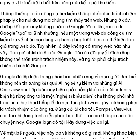
ngay ở vị trí nổi bật nhất trên cùng của kết quả tìm kiếm.
Thông thường, các công cụ tìm kiếm không phải chịu trách nhiệm
pháp lý cho nội dung mà chúng tìm thấy trên web. Nhưng ở đây,
những kết quả này không phải do Google "đào" lên, mà là do
Google "tạo" ra. Bình thường, nếu một trang web do công cụ tìm
kiếm trả về chứa nội dung vi phạm pháp luật, bạn có thể kiện tác
giả trang web đó. Tuy nhiên, ở đây không có trang web nào như
vậy. Tác giả chính là AI của Google. Tòa án đã quyết định rằng
không thể trốn tránh trách nhiệm này, và người phải chịu trách
nhiệm chính là Google.
Google đã lập luận trong phần bào chữa rằng vì mọi người đều biết
không nên tin tưởng kết quả AI, họ sẽ tự kiểm tra những gì AI
Overview nói. Lập luận này hiệu quả chẳng khác nào Alex Jones
biện hộ rằng ông ta là một "nghệ sĩ biểu diễn" chứ không phải nhà
báo, nên thiệt hại khổng lồ do nền tảng Infowars gây ra không phải
là trách nhiệm của ông ta. Đừng đổ lỗi cho tôi, Pompei, Vesuvius
nói, tôi chỉ đang trình diễn pháo hoa thôi. Tòa án không mua câu
chuyện này. Google, bạn có tội. Hãy dừng việc đó lại.
Về mặt bề ngoài, việc này có vẻ không có gì mới, không khác biệt