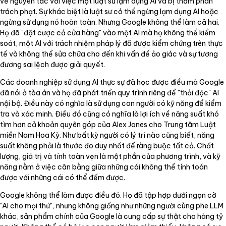
về nguyên tắc với việc một luật sư lạm dụng AI và bị thẩm phán
trách phạt. Sự khác biệt là luật sư có thể ngừng lạm dụng AI hoặc
ngừng sử dụng nó hoàn toàn. Nhưng Google không thể làm cả hai.
Họ đã "đặt cược cả cửa hàng" vào một AI mà họ không thể kiểm
soát, một AI với trách nhiệm pháp lý đã được kiểm chứng trên thực
tế và không thể sửa chữa cho đến khi vấn đề ảo giác và sự tương
đương sai lệch được giải quyết.
Các doanh nghiệp sử dụng AI thực sự đã học được điều mà Google
đã nói ở tòa án và họ đã phát triển quy trình riêng để "thải độc" AI
nội bộ. Điều này có nghĩa là sử dụng con người có kỹ năng để kiểm
tra và xác minh. Điều đó cũng có nghĩa là lợi ích về năng suất khó
tìm hơn cả khoản quyên góp của Alex Jones cho Trung tâm Luật
miền Nam Hoa Kỳ. Như bất kỳ người có lý trí nào cũng biết, năng
suất không phải là thước đo duy nhất để ràng buộc tất cả. Chất
lượng, giá trị và tính toàn vẹn là một phần của phương trình, và kỹ
năng nằm ở việc cân bằng giữa những cái không thể tính toán
được với những cái có thể đếm được.
Google không thể làm được điều đó. Họ đã tập hợp dưới ngọn cờ
"AI cho mọi thứ", nhưng không giống như những người cùng phe LLM
khác, sản phẩm chính của Google là cung cấp sự thật cho hàng tỷ