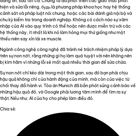
đáng tin, sau tất cả. Chúng ta đã phát triển các giao thức phát
hiện và sửa lỗi riêng, будь là phương pháp khoa học hay hệ thống
cảnh sát và pháp luật nói chung, hoặc các bài đánh giá nội bộ và
chu kỳ kiểm tra trong doanh nghiệp. Không có cách nào sự xâm
nhập của AI vào quy trình có thể hoặc nên được miễn trừ với các
hệ thống này, ít nhất là khi nó làm hỏng mọi thứ giống như một
thiếu niên say xỉn lái xe muscle.
Ngành công nghệ công nghệ đã tránh né trách nhiệm pháp lý dựa
trên sự non nớt, rằng những gì họ làm quá tuyệt vời nên không nên
bị kìm hãm vì những lỗi sẽ mất quá nhiều thời gian để sửa chữa.
Sự non nớt chỉ kéo dài trong một thời gian, sau đó bạn phải chịu
hậu quả không chỉ của hành động của mình, mà còn của việc từ
chối thay đổi hành vi. Tòa án Munich đã bắn phát súng cảnh báo về
những hậu quả đó, và Google phải lương tâm mình để tìm ra sự
thật. Nếu như, AI của họ cho phép làm điều đó.
Chia sẻ: