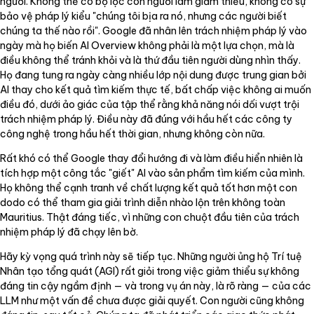
người. Không thể có bộ lọc con người làm giảm thiểu, không có sự
bảo vệ pháp lý kiểu "chúng tôi bịa ra nó, nhưng các người biết
chúng ta thế nào rồi". Google đã nhân lên trách nhiệm pháp lý vào
ngày mà họ biến AI Overview không phải là một lựa chọn, mà là
điều không thể tránh khỏi và là thứ đầu tiên người dùng nhìn thấy.
Họ đang tung ra ngày càng nhiều lớp nội dung được trung gian bởi
AI thay cho kết quả tìm kiếm thực tế, bất chấp việc không ai muốn
điều đó, dưới ảo giác của tập thể rằng khả năng nói dối vượt trội
trách nhiệm pháp lý. Điều này đã đúng với hầu hết các công ty
công nghệ trong hầu hết thời gian, nhưng không còn nữa.
Rất khó có thể Google thay đổi hướng đi và làm điều hiển nhiên là
tích hợp một công tắc "giết" AI vào sản phẩm tìm kiếm của mình.
Họ không thể cạnh tranh về chất lượng kết quả tốt hơn một con
dodo có thể tham gia giải trình diễn nhào lộn trên không toàn
Mauritius. Thật đáng tiếc, vì những con chuột đầu tiên của trách
nhiệm pháp lý đã chạy lên bờ.
Hãy kỳ vọng quá trình này sẽ tiếp tục. Những người ủng hộ Trí tuệ
Nhân tạo tổng quát (AGI) rất giỏi trong việc giảm thiểu sự không
đáng tin cậy ngầm định — và trong vụ án này, là rõ ràng — của các
LLM như một vấn đề chưa được giải quyết. Con người cũng không