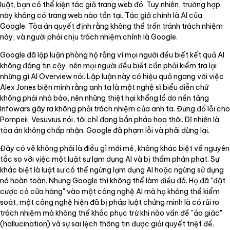
luật, bạn có thể kiện tác giả trang web đó. Tuy nhiên, trường hợp
này không có trang web nào tồn tại. Tác giả chính là AI của
Google. Tòa án quyết định rằng không thể trốn tránh trách nhiệm
này, và người phải chịu trách nhiệm chính là Google.
Google đã lập luận phòng hộ rằng vì mọi người đều biết kết quả AI
không đáng tin cậy, nên mọi người đều biết cần phải kiểm tra lại
những gì AI Overview nói. Lập luận này có hiệu quả ngang với việc
Alex Jones biện minh rằng anh ta là một nghệ sĩ biểu diễn chứ
không phải nhà báo, nên những thiệt hại khổng lồ do nền tảng
Infowars gây ra không phải trách nhiệm của anh ta. Đừng đổ lỗi cho
Pompeii, Vesuvius nói, tôi chỉ đang bắn pháo hoa thôi. Dĩ nhiên là
tòa án không chấp nhận. Google đã phạm lỗi và phải dừng lại.
Đây có vẻ không phải là điều gì mới mẻ, không khác biệt về nguyên
tắc so với việc một luật sư lạm dụng AI và bị thẩm phán phạt. Sự
khác biệt là luật sư có thể ngừng lạm dụng AI hoặc ngừng sử dụng
nó hoàn toàn. Nhưng Google thì không thể làm điều đó. Họ đã "đặt
cược cả cửa hàng" vào một công nghệ AI mà họ không thể kiểm
soát, một công nghệ hiện đã bị pháp luật chứng minh là có rủi ro
trách nhiệm mà không thể khắc phục trừ khi nào vấn đề "ảo giác"
(hallucination) và sự sai lệch thông tin được giải quyết triệt để.