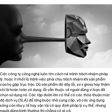
Các công ty công nghệ luôn tìm cách né tránh trách nhiệm pháp
lý, hoặc ít nhất là tránh việc phải chịu trách nhiệm khi sản phẩm
của họ gặp trục trặc. Dù sản phẩm đó đầy lỗi, sơ s gross hay thậm
chí là hoàn toàn vô dụng, lỗi vẫn thuộc về người dùng vì bạn đã
chọn sử dụng nó. Các tập đoàn lớn có thể có các thỏa thuận mức
độ dịch vụ (SLA) để ràng buộc nhà cung cấp, và các ứng dụng
sống còn như y tế hay vận tải có quy định pháp lý cụ thể, nhưng
người dùng bình thường thì chẳng có gì cả.