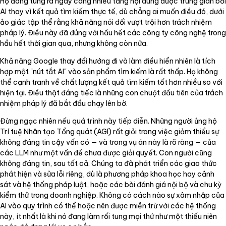
Họ đang tung ra ngày càng nhiều tầng nội dung được trung gian bởi
AI thay vì kết quả tìm kiếm thực tế, dù chẳng ai muốn điều đó, dưới
ảo giác tập thể rằng khả năng nói dối vượt trội hơn trách nhiệm
pháp lý. Điều này đã đúng với hầu hết các công ty công nghệ trong
hầu hết thời gian qua, nhưng không còn nữa.
Khả năng Google thay đổi hướng đi và làm điều hiển nhiên là tích
hợp một "nút tắt AI" vào sản phẩm tìm kiếm là rất thấp. Họ không
thể cạnh tranh về chất lượng kết quả tìm kiếm tốt hơn nhiều so với
hiện tại. Điều thật đáng tiếc là những con chuột đầu tiên của trách
nhiệm pháp lý đã bắt đầu chạy lên bờ.
Đừng ngạc nhiên nếu quá trình này tiếp diễn. Những người ủng hộ
Trí tuệ Nhân tạo Tổng quát (AGI) rất giỏi trong việc giảm thiểu sự
không đáng tin cậy vốn có — và trong vụ án này là rõ ràng — của
các LLM như một vấn đề chưa được giải quyết. Con người cũng
không đáng tin, sau tất cả. Chúng ta đã phát triển các giao thức
phát hiện và sửa lỗi riêng, dù là phương pháp khoa học hay cảnh
sát và hệ thống pháp luật, hoặc các bài đánh giá nội bộ và chu kỳ
kiểm thử trong doanh nghiệp. Không có cách nào sự xâm nhập của
AI vào quy trình có thể hoặc nên được miễn trừ với các hệ thống
này, ít nhất là khi nó đang làm rối tung mọi thứ như một thiếu niên