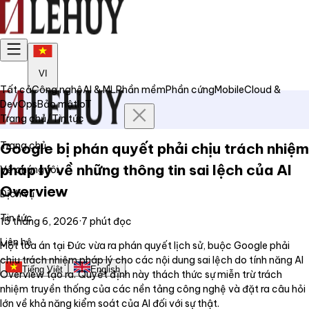
VI
Tất cả
Công nghệ
AI & ML
Phần mềm
Phần cứng
Mobile
Cloud &
DevOps
Bảo mật
IoT
Trang chủ
/
Tin tức
Trang chủ
Google bị phán quyết phải chịu trách nhiệm
pháp lý về những thông tin sai lệch của AI
Về chúng tôi
Overview
Dịch vụ
Tin tức
15 tháng 6, 2026
·
7
phút đọc
Liên hệ
Một tòa án tại Đức vừa ra phán quyết lịch sử, buộc Google phải
chịu trách nhiệm pháp lý cho các nội dung sai lệch do tính năng AI
Tiếng Việt
English
Overview tạo ra. Quyết định này thách thức sự miễn trừ trách
nhiệm truyền thống của các nền tảng công nghệ và đặt ra câu hỏi
lớn về khả năng kiểm soát của AI đối với sự thật.