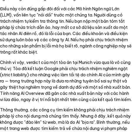
Điều này còn đúng gấp đôi đối với các Mô hình Ngôn ngữ Lớn
(LLM), vốn liên tục "nói dối" trước mặt chúng ta. Người dùng có
trách nhiệm tự kiểm tra thông tin. Nếu bạn nộp một bản tóm tắt
pháp lý chứa trích dẫn ảo, hay mất cơ sở dữ liệu sản xuất do một
tác nhân AI điên rồ, đó là lỗi của bạn. Các điều khoản và điều kiện
sử dụng luôn bảo vệ các công ty AI. Nếu họ phải chịu trách nhiệm
cho những sản phẩm bị lỗi mà họ biết rõ, ngành công nghiệp này sẽ
trông rất khác biệt.
Chính vì vậy, verdict của một tòa án tại Munich vừa qua là vô cùng
thú vị: Tòa đã kết luận Google phải chịu trách nhiệm nghiêm ngặt
(strict liability) cho những việc làm tồi tệ do chính AI của mình gây
ra — trong trường hợp này là đưa ra những tuyên bố sai sự thật và
gây thiệt hại nghiêm trọng về danh dự đối với một số nhà xuất bản.
Tính năng AI Overview đã gán các nhà xuất bản này với các hành
vi lừa đảo, ngay ở vị trí nổi bật nhất trên cùng của kết quả tìm kiếm.
Thông thường, các công cụ tìm kiếm không phải chịu trách nhiệm
pháp lý cho nội dung mà chúng tìm thấy. Nhưng ở đây, kết quả này
không được "đào lên" từ web, mà là do AI "bịa ra". Bình thường, nếu
một trang web được tìm kiếm trả về chứa nội dung vi phạm pháp