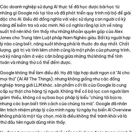
Các doanh nghiệp sử dụng AI thực tế đã học được bài học từ
những gì Google nói tại tòa và đã phát triển quy trình nội bộ để giải
độc cho AI. Điều đó đồng nghĩa với việc sử dụng con người có kỹ
năng để kiểm tra và xác minh. Nó có nghĩa rằng lợi ích về năng
suất trở nên khó tìm thấy như những khoản quyên góp của Alex
Jones cho Trung tâm Luật pháp Nam Nghèo giàu. Bất kỳ người hợp
lý nào cũng biết, năng suất không phải là thước đo duy nhất. Chất
lượng, giá trị và tính liêm chính cũng là một phần của phương trình,
và kỹ năng nằm ở việc cân bằng giữa những thứ không thể tính
toán và những thứ có thể đếm được.
Google không thể làm điều đó. Họ đã tập hợp dưới ngọn cờ "AI cho
mọi thứ" (AI All The Things), nhưng không giống như các đồng
nghiệp trong giới LLM khác, sản phẩm cốt lõi của Google là cung
cấp sự thật cho hàng tỷ người. Không thể có bộ lọc con người làm
giảm thiểu, không có sự bao bọc pháp lý kiểu "chúng tôi bịa ra,
nhưng các bạn biết tính cách của chúng ta mà". Google đã nhân
lên trách nhiệm pháp lý của mình ngay từ ngày họ biến AI Overview
không phải là một tùy chọn, mà là điều không thể tránh khỏi và là
thứ đầu tiên người dùng nhìn thấy.